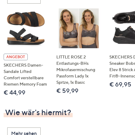
oder
wischen
Sie
auf
Touch-
Geräten
nach
links
LITTLE ROSE 2
SKECHERS 
ANGEBOT
bzw.
Entlastungs-BHs
Sneaker Bobs
SKECHERS Damen-
Mikrofasermischung
Elev 8 Strick
rechts,
Sandale Lifted
Passform Lady 1x
Fit®-Innens
um
Comfort verstellbare
Spitze, 1x Basic
€ 69,95
Riemen Memory Foam
diese
€ 59,99
€ 44,99
anzuzeigen.
Wie wär's hiermit?
Mehr sehen