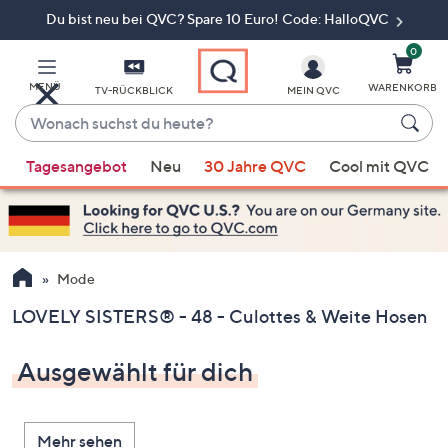
Du bist neu bei QVC? Spare 10 Euro! Code: HalloQVC
Zum
Hauptinhalt
springen
0
MENÜ
WARENKORB
TV-RÜCKBLICK
MEIN QVC
Wonach
suchst
Wenn
du
Tagesangebot
Neu
30 Jahre QVC
Cool mit QVC
Vorschläge
heute?
verfügbar
sind,
verwenden
Sie
Mode
die
LOVELY SISTERS® - 48 - Culottes & Weite Hosen
Pfeiltasten
nach
Ausgewählt für dich
oben
und
nach
Mehr sehen
unten