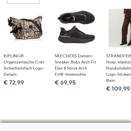
KIPLING®
SKECHERS Damen-
STRANDFEIN
Organizertasche Cido
Sneaker Bobs Arch Fit
Hose, elastis
Sicherheitsfach Logo-
Elev 8 Strick Arch
Rundumdeh
Details
Fit®-Innensohle
Logo-Sticker
Bein
€ 72,99
€ 69,95
€ 109,99
Hilfeseiten,