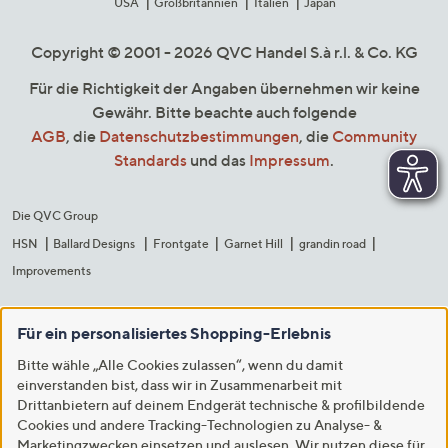
USA
Großbritannien
Italien
Japan
Copyright © 2001 - 2026 QVC Handel S.à r.l. & Co. KG
Für die Richtigkeit der Angaben übernehmen wir keine
Gewähr. Bitte beachte auch folgende
AGB
, die
Datenschutzbestimmungen
, die
Community
Standards
und das
Impressum
.
Die QVC Group
HSN
Ballard Designs
Frontgate
Garnet Hill
grandin road
Improvements
Für ein personalisiertes Shopping-Erlebnis
Bitte wähle „Alle Cookies zulassen“, wenn du damit
einverstanden bist, dass wir in Zusammenarbeit mit
Drittanbietern auf deinem Endgerät technische & profilbildende
Cookies und andere Tracking-Technologien zu Analyse- &
Marketingzwecken einsetzen und auslesen. Wir nutzen diese für