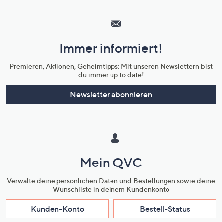
Hilfeseiten,
Service
und
Immer informiert!
Unternehmensinformationen
Premieren, Aktionen, Geheimtipps: Mit unseren Newslettern bist
du immer up to date!
Newsletter abonnieren
Mein QVC
Verwalte deine persönlichen Daten und Bestellungen sowie deine
Wunschliste in deinem Kundenkonto
Kunden-Konto
Bestell-Status