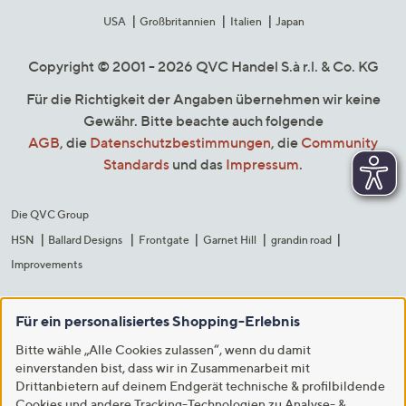
USA
Großbritannien
Italien
Japan
Copyright © 2001 - 2026 QVC Handel S.à r.l. & Co. KG
Für die Richtigkeit der Angaben übernehmen wir keine
Gewähr. Bitte beachte auch folgende
AGB
, die
Datenschutzbestimmungen
, die
Community
Standards
und das
Impressum
.
Die QVC Group
HSN
Ballard Designs
Frontgate
Garnet Hill
grandin road
Improvements
Für ein personalisiertes Shopping-Erlebnis
Bitte wähle „Alle Cookies zulassen“, wenn du damit
einverstanden bist, dass wir in Zusammenarbeit mit
Drittanbietern auf deinem Endgerät technische & profilbildende
Cookies und andere Tracking-Technologien zu Analyse- &