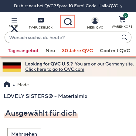
Du bist neu bei QVC? Spare 10 Euro! Code: HalloQVC
Zum
Hauptinhalt
springen
0
MENÜ
WARENKORB
TV-RÜCKBLICK
MEIN QVC
Wonach
suchst
Wenn
du
Tagesangebot
Neu
30 Jahre QVC
Cool mit QVC
Vorschläge
heute?
verfügbar
sind,
verwenden
Sie
Mode
die
LOVELY SISTERS® - Materialmix
Pfeiltasten
nach
Ausgewählt für dich
oben
und
nach
Mehr sehen
unten