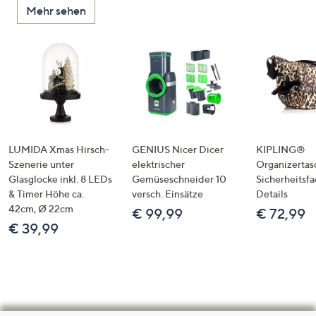
Mehr sehen
LUMIDA Xmas Hirsch-
GENIUS Nicer Dicer
KIPLING®
Szenerie unter
elektrischer
Organizertas
Glasglocke inkl. 8 LEDs
Gemüseschneider 10
Sicherheitsf
& Timer Höhe ca.
versch. Einsätze
Details
42cm, Ø 22cm
€ 99,99
€ 72,99
€ 39,99