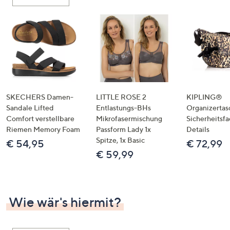
oder
wischen
Sie
auf
Touch-
Geräten
nach
links
SKECHERS Damen-
LITTLE ROSE 2
KIPLING®
bzw.
Sandale Lifted
Entlastungs-BHs
Organizertas
Comfort verstellbare
Mikrofasermischung
Sicherheitsf
rechts,
Riemen Memory Foam
Passform Lady 1x
Details
um
Spitze, 1x Basic
€ 54,95
€ 72,99
diese
€ 59,99
anzuzeigen.
Wie wär's hiermit?