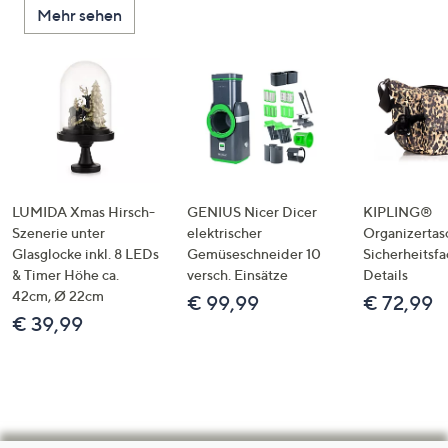
Mehr sehen
LUMIDA Xmas Hirsch-
GENIUS Nicer Dicer
KIPLING®
Szenerie unter
elektrischer
Organizertas
Glasglocke inkl. 8 LEDs
Gemüseschneider 10
Sicherheitsf
& Timer Höhe ca.
versch. Einsätze
Details
42cm, Ø 22cm
€ 99,99
€ 72,99
€ 39,99