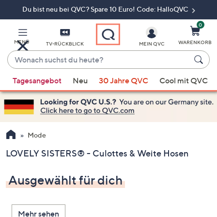
Du bist neu bei QVC? Spare 10 Euro! Code: HalloQVC
Zum
Hauptinhalt
springen
0
MENÜ
WARENKORB
TV-RÜCKBLICK
MEIN QVC
Wonach
suchst
Wenn
du
Tagesangebot
Neu
30 Jahre QVC
Cool mit QVC
Vorschläge
heute?
verfügbar
sind,
verwenden
Sie
Mode
die
LOVELY SISTERS® - Culottes & Weite Hosen
Pfeiltasten
nach
Ausgewählt für dich
oben
und
nach
Mehr sehen
unten