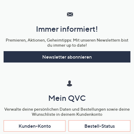
Hilfeseiten,
Service
und
Immer informiert!
Unternehmensinformationen
Premieren, Aktionen, Geheimtipps: Mit unseren Newslettern bist
du immer up to date!
Newsletter abonnieren
Mein QVC
Verwalte deine persönlichen Daten und Bestellungen sowie deine
Wunschliste in deinem Kundenkonto
Kunden-Konto
Bestell-Status