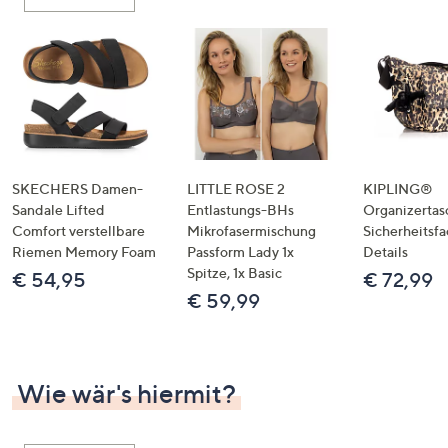
oder
wischen
Sie
auf
Touch-
Geräten
nach
links
SKECHERS Damen-
LITTLE ROSE 2
KIPLING®
bzw.
Sandale Lifted
Entlastungs-BHs
Organizertas
Comfort verstellbare
Mikrofasermischung
Sicherheitsf
rechts,
Riemen Memory Foam
Passform Lady 1x
Details
um
Spitze, 1x Basic
€ 54,95
€ 72,99
diese
€ 59,99
anzuzeigen.
Wie wär's hiermit?