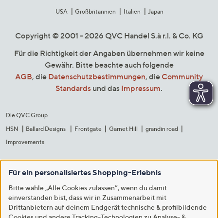
USA
Großbritannien
Italien
Japan
Copyright © 2001 - 2026 QVC Handel S.à r.l. & Co. KG
Für die Richtigkeit der Angaben übernehmen wir keine
Gewähr. Bitte beachte auch folgende
AGB
, die
Datenschutzbestimmungen
, die
Community
Standards
und das
Impressum
.
Die QVC Group
HSN
Ballard Designs
Frontgate
Garnet Hill
grandin road
Improvements
Für ein personalisiertes Shopping-Erlebnis
Bitte wähle „Alle Cookies zulassen“, wenn du damit
einverstanden bist, dass wir in Zusammenarbeit mit
Drittanbietern auf deinem Endgerät technische & profilbildende
Cookies und andere Tracking-Technologien zu Analyse- &