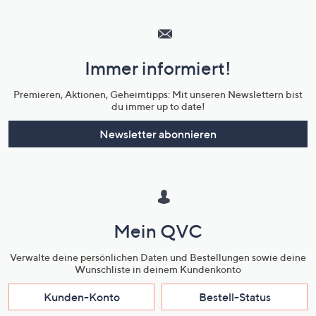
Hilfeseiten,
Service
und
Immer informiert!
Unternehmensinformationen
Premieren, Aktionen, Geheimtipps: Mit unseren Newslettern bist
du immer up to date!
Newsletter abonnieren
Mein QVC
Verwalte deine persönlichen Daten und Bestellungen sowie deine
Wunschliste in deinem Kundenkonto
Kunden-Konto
Bestell-Status