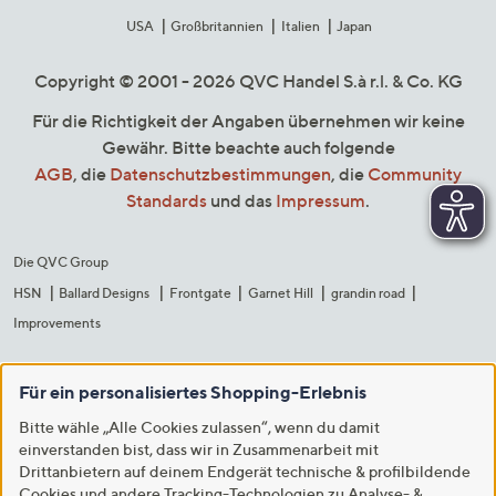
USA
Großbritannien
Italien
Japan
Copyright © 2001 - 2026 QVC Handel S.à r.l. & Co. KG
Für die Richtigkeit der Angaben übernehmen wir keine
Gewähr. Bitte beachte auch folgende
AGB
, die
Datenschutzbestimmungen
, die
Community
Standards
und das
Impressum
.
Die QVC Group
HSN
Ballard Designs
Frontgate
Garnet Hill
grandin road
Improvements
Für ein personalisiertes Shopping-Erlebnis
Bitte wähle „Alle Cookies zulassen“, wenn du damit
einverstanden bist, dass wir in Zusammenarbeit mit
Drittanbietern auf deinem Endgerät technische & profilbildende
Cookies und andere Tracking-Technologien zu Analyse- &