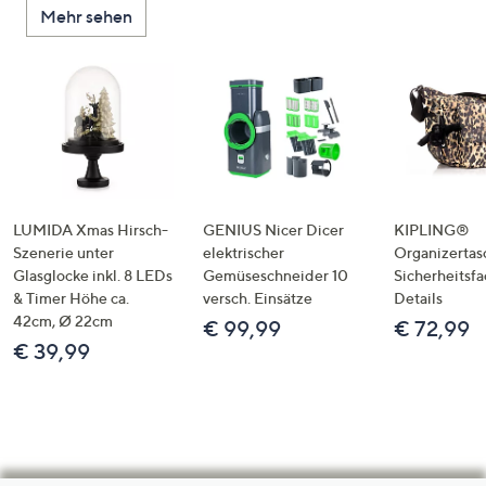
Mehr sehen
LUMIDA Xmas Hirsch-
GENIUS Nicer Dicer
KIPLING®
Szenerie unter
elektrischer
Organizertas
Glasglocke inkl. 8 LEDs
Gemüseschneider 10
Sicherheitsf
& Timer Höhe ca.
versch. Einsätze
Details
42cm, Ø 22cm
€ 99,99
€ 72,99
€ 39,99