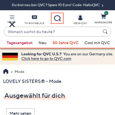
Du bist neu bei QVC? Spare 10 Euro! Code: HalloQVC
Zum
Hauptinhalt
springen
0
MENÜ
WARENKORB
TV-RÜCKBLICK
MEIN QVC
Wonach
suchst
Wenn
du
Tagesangebot
Neu
30 Jahre QVC
Cool mit QVC
Vorschläge
heute?
verfügbar
sind,
verwenden
Sie
Mode
die
LOVELY SISTERS® - Mode
Pfeiltasten
nach
Ausgewählt für dich
oben
und
nach
Mehr sehen
unten