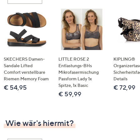
oder
wischen
Sie
auf
Touch-
Geräten
nach
links
SKECHERS Damen-
LITTLE ROSE 2
KIPLING®
bzw.
Sandale Lifted
Entlastungs-BHs
Organizertas
Comfort verstellbare
Mikrofasermischung
Sicherheitsf
rechts,
Riemen Memory Foam
Passform Lady 1x
Details
um
Spitze, 1x Basic
€ 54,95
€ 72,99
diese
€ 59,99
anzuzeigen.
Wie wär's hiermit?