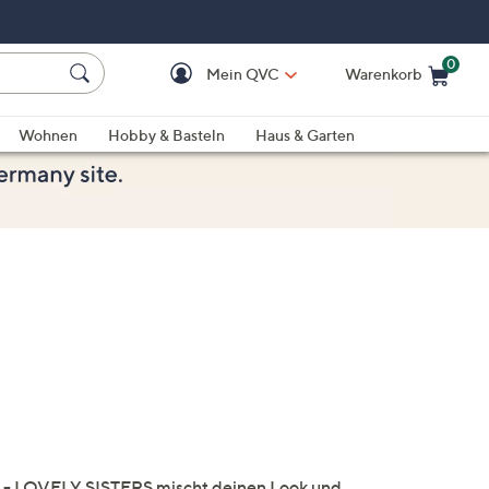
0
Mein QVC
Warenkorb
Einkaufswagen ist le
Wohnen
Hobby & Basteln
Haus & Garten
ish - LOVELY SISTERS mischt deinen Look und