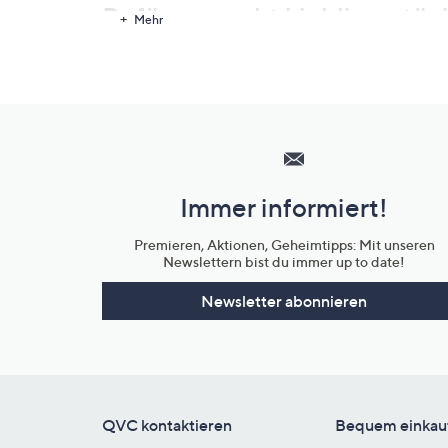
Dafür gemacht Lieblingsstüc
Mehr
Die gesamte Kollektion basiert auf Key-Looks: So hat jedes Stück
harmonisch ineinander..
Hilfeseiten,
Service
und
Immer informiert!
Unternehmensinformationen
Premieren, Aktionen, Geheimtipps: Mit unseren
Newslettern bist du immer up to date!
Newsletter abonnieren
QVC kontaktieren
Bequem einkau