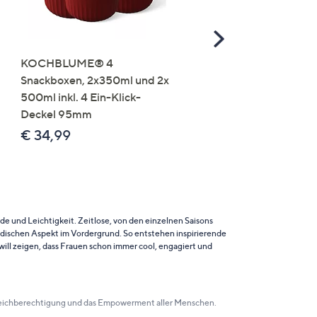
Scroll
Right
KOCHBLUME® 4
you:ly Pure Protein Limo
Snackboxen, 2x350ml und 2x
Lysin 575g für 25 Portio
500ml inkl. 4 Ein-Klick-
€ 49,99
Deckel 95mm
€ 86,94 /1 kg
€ 34,99
e und Leichtigkeit. Zeitlose, von den einzelnen Saisons
dischen Aspekt im Vordergrund. So entstehen inspirierende
will zeigen, dass Frauen schon immer cool, engagiert und
ie Gleichberechtigung und das Empowerment aller Menschen.