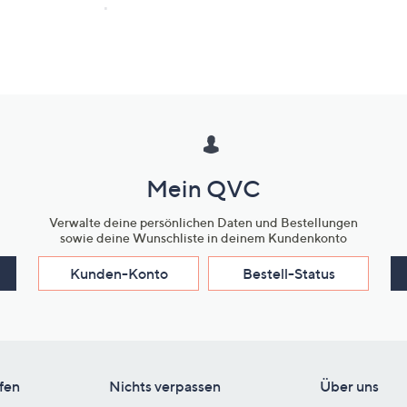
ke zu werden
 das Potential dazu ein Lieblingsstück zu werden, das stylisch deinen Look unterstr
Mein QVC
Verwalte deine persönlichen Daten und Bestellungen
sowie deine Wunschliste in deinem Kundenkonto
Kunden-Konto
Bestell-Status
fen
Nichts verpassen
Über uns