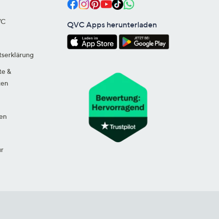
VC
QVC Apps herunterladen
tserklärung
te &
ten
en
ur