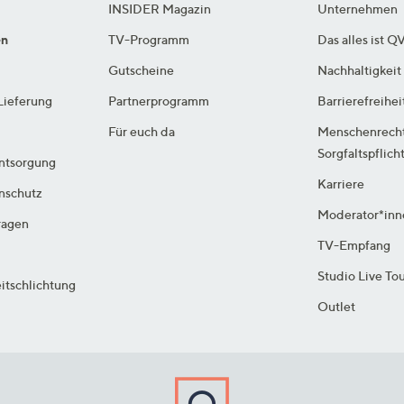
INSIDER Magazin
Unternehmen
en
TV-Programm
Das alles ist Q
Gutscheine
Nachhaltigkeit
Lieferung
Partnerprogramm
Barrierefreihei
Für euch da
Menschenrech
Sorgfaltspflich
ntsorgung
Karriere
enschutz
Moderator*inn
ragen
TV-Empfang
Studio Live To
itschlichtung
Outlet