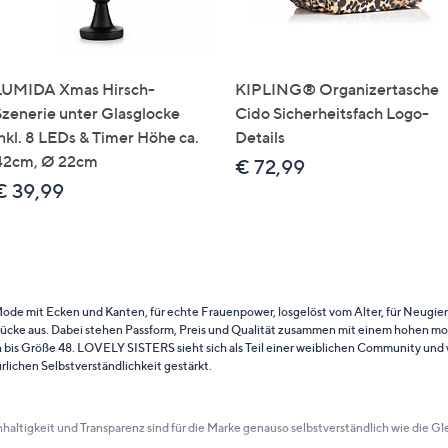
LUMIDA Xmas Hirsch-
KIPLING® Organizertasche
Szenerie unter Glasglocke
Cido Sicherheitsfach Logo-
inkl. 8 LEDs & Timer Höhe ca.
Details
42cm, Ø 22cm
€ 72,99
€ 39,99
ode mit Ecken und Kanten, für echte Frauenpower, losgelöst vom Alter, für Neugierd
tücke aus. Dabei stehen Passform, Preis und Qualität zusammen mit einem hohen mo
h bis Größe 48. LOVELY SISTERS sieht sich als Teil einer weiblichen Community und 
lichen Selbstverständlichkeit gestärkt.
Nachhaltigkeit und Transparenz sind für die Marke genauso selbstverständlich wie d