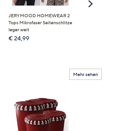
Scroll
Right
JERYMOOD HOMEWEAR 2
LITTLE ROSE 5 Maxislip
Tops Mikrofaser Seitenschlitze
Mikrofaser 3x Stickereide
leger weit
2x uni
€ 24,99
€ 49,99
Mehr sehen