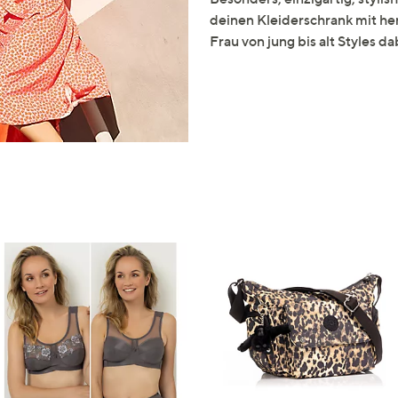
e
deinen Kleiderschrank mit herr
f
Frau von jung bis alt Styles da
ouch-
eräten
ach
nks
zw.
chts,
m
ese
zuzeigen.