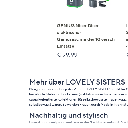
GENIUS Nicer Dicer
elektrischer
Gemüseschneider 10 versch.
Einsätze
€ 99,99
Mehr über LOVELY SISTERS
Neu, progressiv und für jedes Alter: LOVELY SISTERS steht für M
losgelöste Styles mit höchstem Qualitätsanspruch machen die S
casual-orientierte Kollektionen für selbstbewusste Frauen - auc
selbstbewusst waren. So werden Frauen durch Mode in ihrer natür
Nachhaltig und stylisch
Es wird nur so viel produziert, wie es die Nachfrage verlangt. 