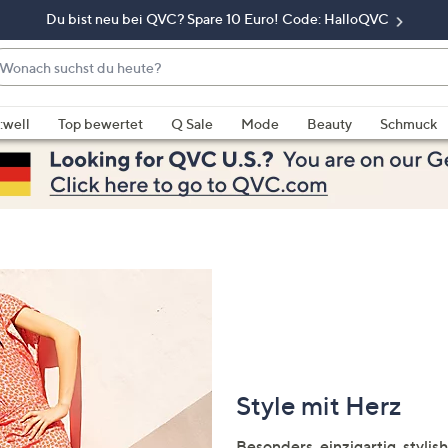
Du bist neu bei QVC? Spare 10 Euro! Code: HalloQVC
onach
chst
enn
u
rschläge
:well
Top bewertet
Q Sale
Mode
Beauty
Schmuck
eute?
rfügbar
nd,
erwenden
e
e
eiltasten
ach
ben
nd
ach
nten
Style mit Herz
der
ischen
Besonders, einzigartig, styl