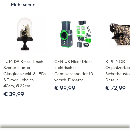
Mehr sehen
LUMIDA Xmas Hirsch-
GENIUS Nicer Dicer
KIPLING®
Szenerie unter
elektrischer
Organizertas
Glasglocke inkl. 8 LEDs
Gemüseschneider 10
Sicherheitsf
& Timer Höhe ca.
versch. Einsätze
Details
42cm, Ø 22cm
€ 99,99
€ 72,99
€ 39,99