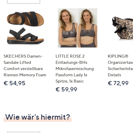
oder
wischen
Sie
auf
Touch-
Geräten
nach
links
SKECHERS Damen-
LITTLE ROSE 2
KIPLING®
bzw.
Sandale Lifted
Entlastungs-BHs
Organizertas
Comfort verstellbare
Mikrofasermischung
Sicherheitsf
rechts,
Riemen Memory Foam
Passform Lady 1x
Details
um
Spitze, 1x Basic
€ 54,95
€ 72,99
diese
€ 59,99
anzuzeigen.
Wie wär's hiermit?