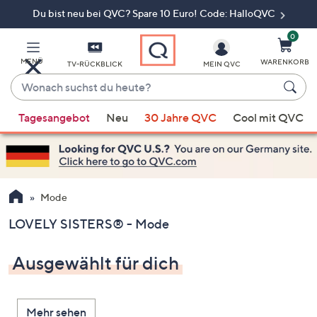
Du bist neu bei QVC? Spare 10 Euro! Code: HalloQVC
Zum
Hauptinhalt
springen
0
MENÜ
WARENKORB
TV-RÜCKBLICK
MEIN QVC
Wonach
suchst
Wenn
du
Tagesangebot
Neu
30 Jahre QVC
Cool mit QVC
Vorschläge
heute?
verfügbar
sind,
verwenden
Sie
Mode
die
LOVELY SISTERS® - Mode
Pfeiltasten
nach
Ausgewählt für dich
oben
und
nach
Mehr sehen
unten