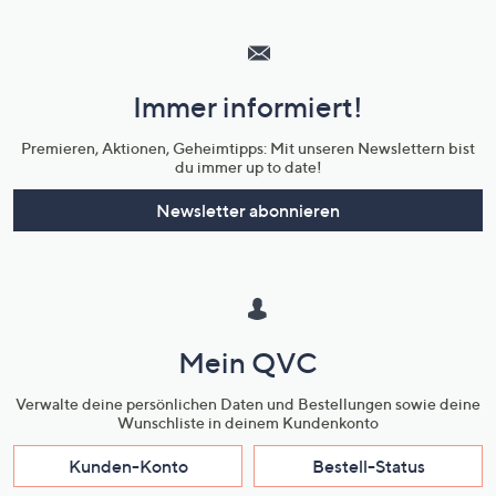
Hilfeseiten,
Service
und
Immer informiert!
Unternehmensinformationen
Premieren, Aktionen, Geheimtipps: Mit unseren Newslettern bist
du immer up to date!
Newsletter abonnieren
Mein QVC
Verwalte deine persönlichen Daten und Bestellungen sowie deine
Wunschliste in deinem Kundenkonto
Kunden-Konto
Bestell-Status