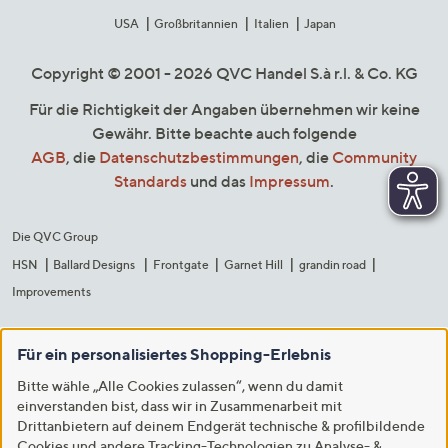
USA
Großbritannien
Italien
Japan
Copyright © 2001 - 2026 QVC Handel S.à r.l. & Co. KG
Für die Richtigkeit der Angaben übernehmen wir keine
Gewähr. Bitte beachte auch folgende
AGB
, die
Datenschutzbestimmungen
, die
Community
Standards
und das
Impressum
.
Die QVC Group
HSN
Ballard Designs
Frontgate
Garnet Hill
grandin road
Improvements
Für ein personalisiertes Shopping-Erlebnis
Bitte wähle „Alle Cookies zulassen“, wenn du damit
einverstanden bist, dass wir in Zusammenarbeit mit
Drittanbietern auf deinem Endgerät technische & profilbildende
Cookies und andere Tracking-Technologien zu Analyse- &