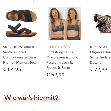
oder
wischen
Sie
auf
Touch-
Geräten
nach
links
SKECHERS Damen-
LITTLE ROSE 2
KIPLING®
bzw.
Sandale Lifted
Entlastungs-BHs
Organizertas
Comfort verstellbare
Mikrofasermischung
Sicherheitsf
rechts,
Riemen Memory Foam
Passform Lady 1x
Details
um
Spitze, 1x Basic
€ 54,95
€ 72,99
diese
€ 59,99
anzuzeigen.
Wie wär's hiermit?