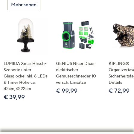
Mehr sehen
LUMIDA Xmas Hirsch-
GENIUS Nicer Dicer
KIPLING®
Szenerie unter
elektrischer
Organizertas
Glasglocke inkl. 8 LEDs
Gemüseschneider 10
Sicherheitsf
& Timer Höhe ca.
versch. Einsätze
Details
42cm, Ø 22cm
€ 99,99
€ 72,99
€ 39,99