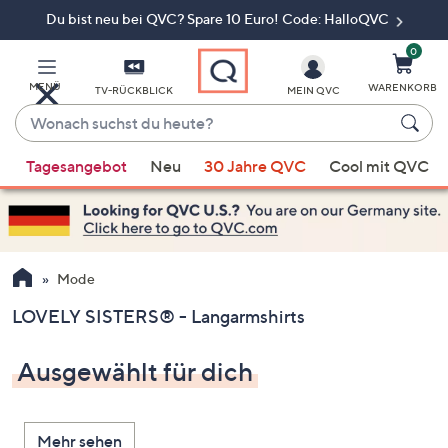
Du bist neu bei QVC? Spare 10 Euro! Code: HalloQVC
Zum
Hauptinhalt
springen
0
MENÜ
WARENKORB
TV-RÜCKBLICK
MEIN QVC
Wonach
suchst
Wenn
du
Tagesangebot
Neu
30 Jahre QVC
Cool mit QVC
Vorschläge
heute?
verfügbar
sind,
verwenden
Sie
Mode
die
LOVELY SISTERS® - Langarmshirts
Pfeiltasten
nach
Ausgewählt für dich
oben
und
nach
Mehr sehen
unten