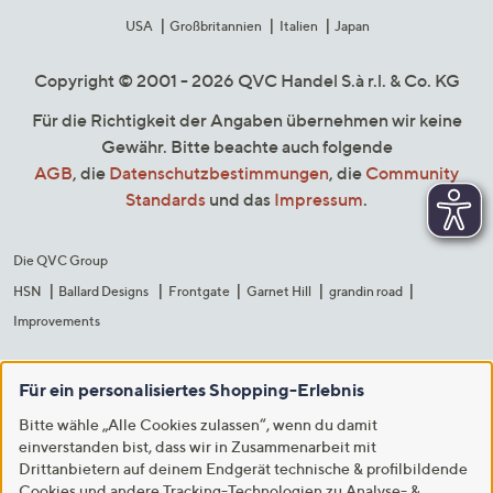
USA
Großbritannien
Italien
Japan
Copyright © 2001 - 2026 QVC Handel S.à r.l. & Co. KG
Für die Richtigkeit der Angaben übernehmen wir keine
Gewähr. Bitte beachte auch folgende
AGB
, die
Datenschutzbestimmungen
, die
Community
Standards
und das
Impressum
.
Die QVC Group
HSN
Ballard Designs
Frontgate
Garnet Hill
grandin road
Improvements
Für ein personalisiertes Shopping-Erlebnis
Bitte wähle „Alle Cookies zulassen“, wenn du damit
einverstanden bist, dass wir in Zusammenarbeit mit
Drittanbietern auf deinem Endgerät technische & profilbildende
Cookies und andere Tracking-Technologien zu Analyse- &