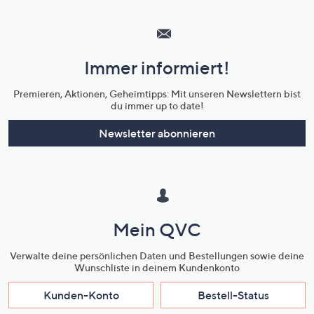
Hilfeseiten,
Service
und
Immer informiert!
Unternehmensinformationen
Premieren, Aktionen, Geheimtipps: Mit unseren Newslettern bist
du immer up to date!
Newsletter abonnieren
Mein QVC
Verwalte deine persönlichen Daten und Bestellungen sowie deine
Wunschliste in deinem Kundenkonto
Kunden-Konto
Bestell-Status