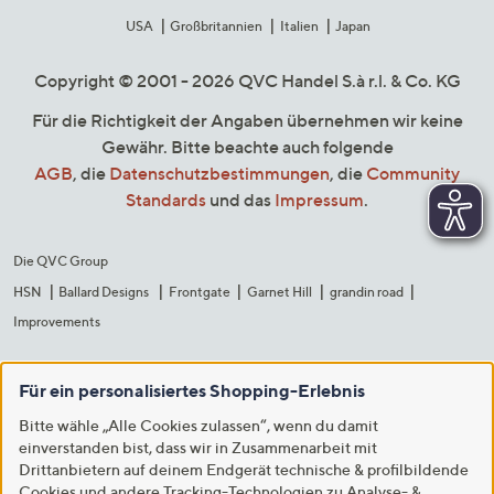
USA
Großbritannien
Italien
Japan
Copyright © 2001 - 2026 QVC Handel S.à r.l. & Co. KG
Für die Richtigkeit der Angaben übernehmen wir keine
Gewähr. Bitte beachte auch folgende
AGB
, die
Datenschutzbestimmungen
, die
Community
Standards
und das
Impressum
.
Die QVC Group
HSN
Ballard Designs
Frontgate
Garnet Hill
grandin road
Improvements
Für ein personalisiertes Shopping-Erlebnis
Bitte wähle „Alle Cookies zulassen“, wenn du damit
einverstanden bist, dass wir in Zusammenarbeit mit
Drittanbietern auf deinem Endgerät technische & profilbildende
Cookies und andere Tracking-Technologien zu Analyse- &