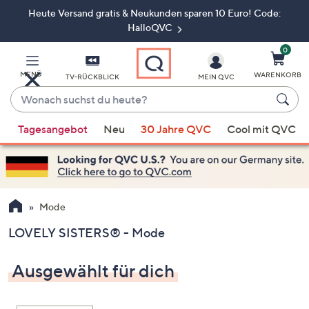
Heute Versand gratis & Neukunden sparen 10 Euro! Code:
Zum
Hauptinhalt
HalloQVC
springen
0
MENÜ
WARENKORB
TV-RÜCKBLICK
MEIN QVC
Wonach
suchst
Wenn
du
Tagesangebot
Neu
30 Jahre QVC
Cool mit QVC
Vorschläge
heute?
verfügbar
sind,
verwenden
Sie
Mode
die
LOVELY SISTERS® - Mode
Pfeiltasten
nach
Ausgewählt für dich
oben
und
nach