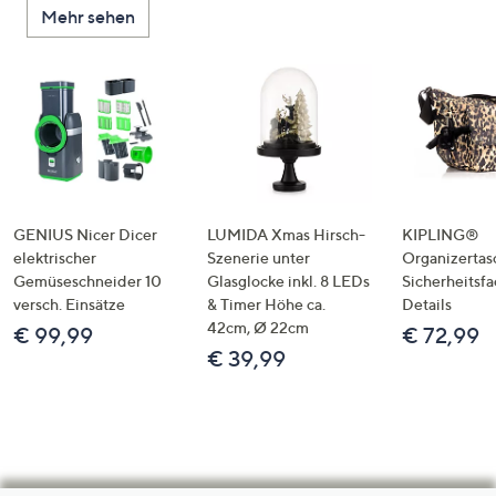
Mehr sehen
GENIUS Nicer Dicer
LUMIDA Xmas Hirsch-
KIPLING®
elektrischer
Szenerie unter
Organizertas
Gemüseschneider 10
Glasglocke inkl. 8 LEDs
Sicherheitsf
versch. Einsätze
& Timer Höhe ca.
Details
42cm, Ø 22cm
€ 99,99
€ 72,99
€ 39,99