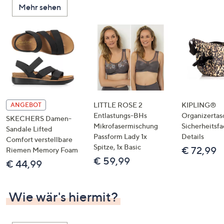
Mehr sehen
unten
oder
wischen
Sie
auf
Touch-
Geräten
nach
links
LITTLE ROSE 2
KIPLING®
ANGEBOT
bzw.
Entlastungs-BHs
Organizertas
SKECHERS Damen-
Mikrofasermischung
Sicherheitsf
rechts,
Sandale Lifted
Passform Lady 1x
Details
um
Comfort verstellbare
Spitze, 1x Basic
€ 72,99
Riemen Memory Foam
diese
€ 59,99
€ 44,99
anzuzeigen.
Wie wär's hiermit?