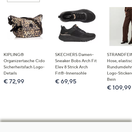
KIPLING®
SKECHERS Damen-
STRANDFEIN
Organizertasche Cido
Sneaker Bobs Arch Fit
Hose, elastis
Sicherheitsfach Logo-
Elev 8 Strick Arch
Rundumdeh
Details
Fit®-Innensohle
Logo-Sticker
Bein
€ 72,99
€ 69,95
€ 109,99
Hilfeseiten,