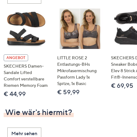
oder
wischen
Sie
auf
Touch-
Geräten
nach
links
LITTLE ROSE 2
SKECHERS 
ANGEBOT
bzw.
Entlastungs-BHs
Sneaker Bobs
SKECHERS Damen-
Mikrofasermischung
Elev 8 Strick
rechts,
Sandale Lifted
Passform Lady 1x
Fit®-Innens
um
Comfort verstellbare
Spitze, 1x Basic
€ 69,95
Riemen Memory Foam
diese
€ 59,99
€ 44,99
anzuzeigen.
Wie wär's hiermit?
Mehr sehen