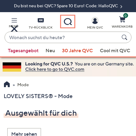
Du bist neu bei QVC? Spare 10 Euro! Code: HalloQVC
Zum
Hauptinhalt
springen
0
MENÜ
WARENKORB
TV-RÜCKBLICK
MEIN QVC
Wonach
suchst
Wenn
du
Tagesangebot
Neu
30 Jahre QVC
Cool mit QVC
Vorschläge
heute?
verfügbar
sind,
verwenden
Sie
Mode
die
LOVELY SISTERS® - Mode
Pfeiltasten
nach
Ausgewählt für dich
oben
und
nach
Mehr sehen
unten