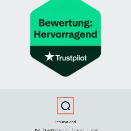
International
USA
Großbritannien
Italien
Japan