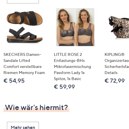
oder
wischen
Sie
auf
Touch-
Geräten
nach
links
SKECHERS Damen-
LITTLE ROSE 2
KIPLING®
bzw.
Sandale Lifted
Entlastungs-BHs
Organizertas
Comfort verstellbare
Mikrofasermischung
Sicherheitsf
rechts,
Riemen Memory Foam
Passform Lady 1x
Details
um
Spitze, 1x Basic
€ 54,95
€ 72,99
diese
€ 59,99
anzuzeigen.
Wie wär's hiermit?
Mehr sehen