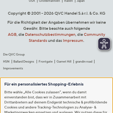
USA
Großbritannien
Italien
Japan
Copyright © 2001 - 2026 QVC Handel S.à r.l. & Co. KG
Für die Richtigkeit der Angaben übernehmen wir keine
Gewähr. Bitte beachte auch folgende
AGB
, die
Datenschutzbestimmungen
, die
Community
Standards
und das
Impressum
.
Die QVC Group
HSN
Ballard Designs
Frontgate
Garnet Hill
grandin road
Improvements
Für ein personalisiertes Shopping-Erlebnis
Bitte wähle „Alle Cookies zulassen“, wenn du damit
einverstanden bist, dass wir in Zusammenarbeit mit
Drittanbietern auf deinem Endgerät technische & profilbildende
Cookies und andere Tracking-Technologien zu Analyse- &
Marketingzwecken einsetzen und auslesen. Wir nutzen diese für