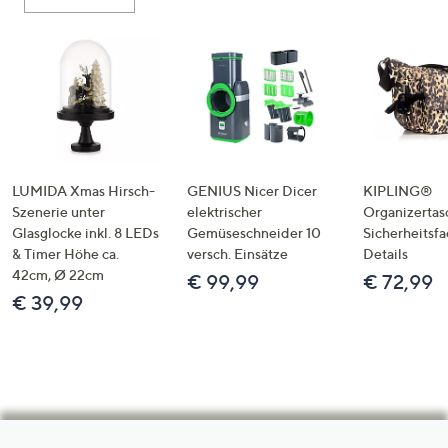
LUMIDA Xmas Hirsch-
GENIUS Nicer Dicer
KIPLING®
Szenerie unter
elektrischer
Organizertas
Glasglocke inkl. 8 LEDs
Gemüseschneider 10
Sicherheitsf
& Timer Höhe ca.
versch. Einsätze
Details
42cm, Ø 22cm
€ 99,99
€ 72,99
€ 39,99
Hilfeseiten,