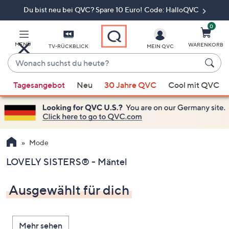
Du bist neu bei QVC? Spare 10 Euro! Code: HalloQVC
Zum
Hauptinhalt
springen
0
MENÜ
WARENKORB
TV-RÜCKBLICK
MEIN QVC
Wonach
suchst
Wenn
du
Tagesangebot
Neu
30 Jahre QVC
Cool mit QVC
Vorschläge
heute?
verfügbar
sind,
verwenden
Sie
Mode
die
LOVELY SISTERS® - Mäntel
Pfeiltasten
nach
Ausgewählt für dich
oben
und
nach
Mehr sehen
unten