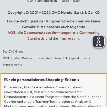
USA
Großbritannien
Italien
Japan
Copyright © 2001 - 2026 QVC Handel S.à r.l. & Co. KG
Für die Richtigkeit der Angaben übernehmen wir keine
Gewähr. Bitte beachte auch folgende
AGB
, die
Datenschutzbestimmungen
, die
Community
Standards
und das
Impressum
.
Die QVC Group
HSN
Ballard Designs
Frontgate
Garnet Hill
grandin road
Improvements
Für ein personalisiertes Shopping-Erlebnis
Bitte wähle „Alle Cookies zulassen“, wenn du damit
einverstanden bist, dass wir in Zusammenarbeit mit
Drittanbietern auf deinem Endgerät technische & profilbildende
Cookies und andere Tracking-Technologien zu Analyse- &
Marketingzwecken einsetzen und auslesen. Wir nutzen diese für