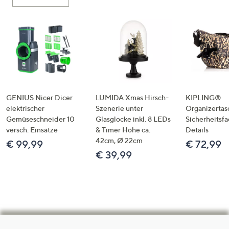
GENIUS Nicer Dicer
LUMIDA Xmas Hirsch-
KIPLING®
elektrischer
Szenerie unter
Organizertas
Gemüseschneider 10
Glasglocke inkl. 8 LEDs
Sicherheitsf
versch. Einsätze
& Timer Höhe ca.
Details
42cm, Ø 22cm
€ 99,99
€ 72,99
€ 39,99
Hilfeseiten,