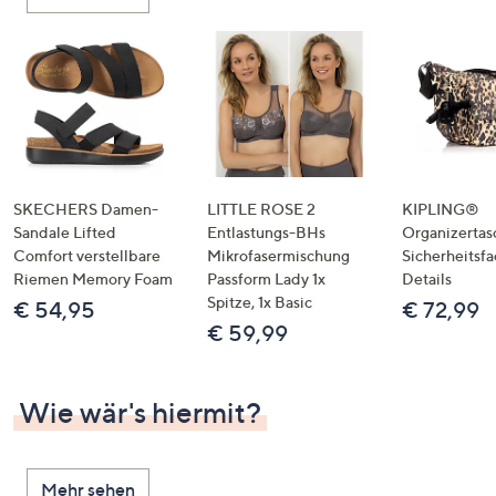
oder
wischen
Sie
auf
Touch-
Geräten
nach
links
SKECHERS Damen-
LITTLE ROSE 2
KIPLING®
bzw.
Sandale Lifted
Entlastungs-BHs
Organizertas
Comfort verstellbare
Mikrofasermischung
Sicherheitsf
rechts,
Riemen Memory Foam
Passform Lady 1x
Details
um
Spitze, 1x Basic
€ 54,95
€ 72,99
diese
€ 59,99
anzuzeigen.
Wie wär's hiermit?
Mehr sehen