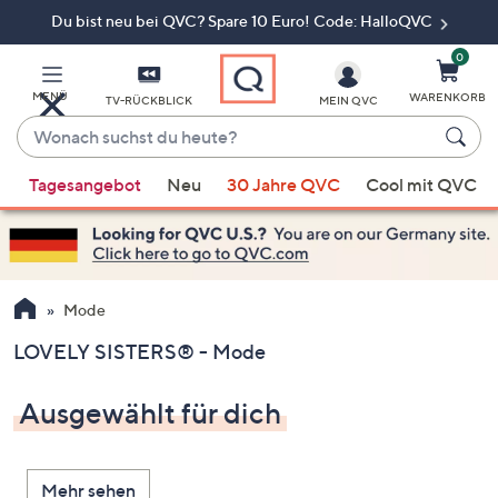
Du bist neu bei QVC? Spare 10 Euro! Code: HalloQVC
Zum
Hauptinhalt
springen
0
MENÜ
WARENKORB
TV-RÜCKBLICK
MEIN QVC
Wonach
suchst
Wenn
du
Tagesangebot
Neu
30 Jahre QVC
Cool mit QVC
Vorschläge
heute?
verfügbar
sind,
verwenden
Sie
Mode
die
LOVELY SISTERS® - Mode
Pfeiltasten
nach
Ausgewählt für dich
oben
und
nach
Mehr sehen
unten