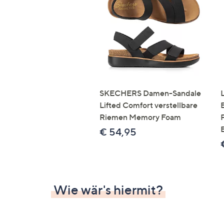
Si
au
T
G
n
li
b
re
SKECHERS Damen-Sandale
u
Lifted Comfort verstellbare
di
Riemen Memory Foam
an
€ 54,95
Wie wär's hiermit?