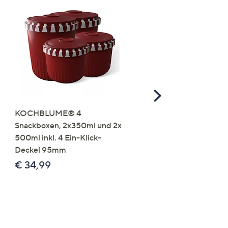
Scroll
Right
KOCHBLUME® 4
you:ly Pure Protein Limo
Snackboxen, 2x350ml und 2x
Lysin 575g für 25 Portio
500ml inkl. 4 Ein-Klick-
€ 49,99
Deckel 95mm
€ 86,94 /1 kg
€ 34,99