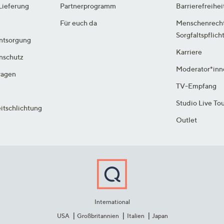
Lieferung
Partnerprogramm
Barrierefreihei
Für euch da
Menschenrech
Sorgfaltspflich
ntsorgung
Karriere
enschutz
Moderator*inn
ragen
TV-Empfang
Studio Live To
itschlichtung
Outlet
International
USA
Großbritannien
Italien
Japan