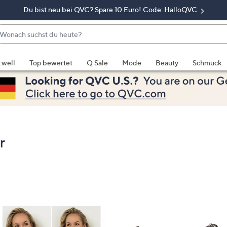
Du bist neu bei QVC? Spare 10 Euro! Code: HalloQVC
onach
chst
enn
u
rschläge
:well
Top bewertet
Q Sale
Mode
Beauty
Schmuck
eute?
rfügbar
nd,
erwenden
e
e
eiltasten
r
ach
ben
nd
ach
nten
der
ischen