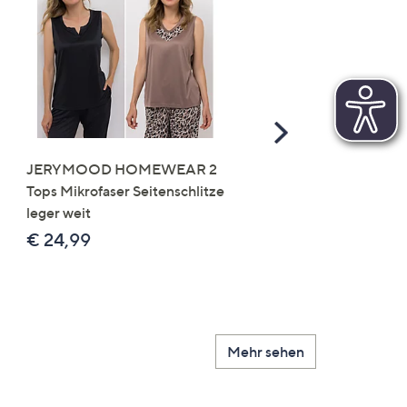
Scroll
Right
JERYMOOD HOMEWEAR 2
LITTLE ROSE 5 Maxislip
Tops Mikrofaser Seitenschlitze
Mikrofaser 3x Stickereide
leger weit
2x uni
€ 24,99
€ 49,99
Mehr sehen