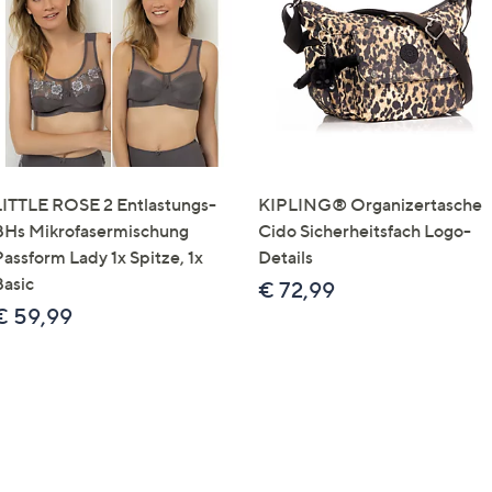
e
f
ouch-
eräten
ach
nks
zw.
chts,
LITTLE ROSE 2 Entlastungs-
KIPLING® Organizertasche
m
BHs Mikrofasermischung
Cido Sicherheitsfach Logo-
ese
Passform Lady 1x Spitze, 1x
Details
zuzeigen.
Basic
€ 72,99
€ 59,99