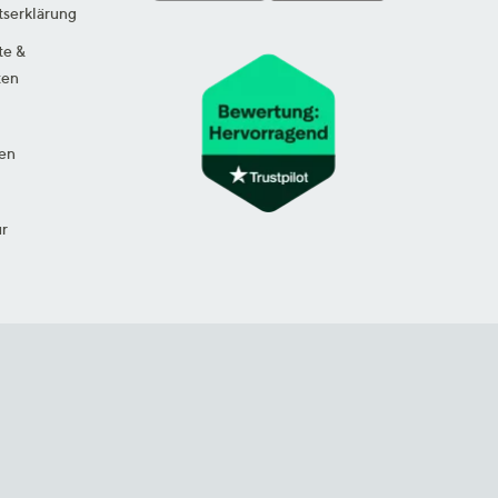
tserklärung
te &
ten
en
ur