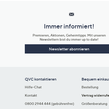
Hilfeseiten,
Service
und
Immer informiert!
Unternehmensinformationen
Premieren, Aktionen, Geheimtipps: Mit unseren
Newslettern bist du immer up to date!
Newsletter abonnieren
QVC kontaktieren
Bequem einkau
Hilfe-Chat
Bestellung
Kontakt
Vertrag widerruf
0800 2944 444 (gebührenfrei)
Größenberatung