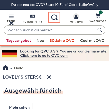
Du bist neu bei QVC? Spare 10 Euro! Code: HalloQVC
Zum
Hauptinhalt
springen
0
MENÜ
WARENKORB
TV-RÜCKBLICK
MEIN QVC
Wonach
suchst
Wenn
du
Tagesangebot
Neu
30 Jahre QVC
Cool mit QVC
Vorschläge
heute?
verfügbar
sind,
verwenden
Sie
Mode
die
LOVELY SISTERS® - 38
Pfeiltasten
nach
Ausgewählt für dich
oben
und
nach
Mehr sehen
unten