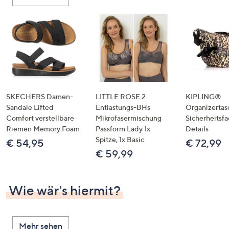
oder
wischen
Sie
auf
Touch-
Geräten
nach
links
SKECHERS Damen-
LITTLE ROSE 2
KIPLING®
bzw.
Sandale Lifted
Entlastungs-BHs
Organizertas
Comfort verstellbare
Mikrofasermischung
Sicherheitsf
rechts,
Riemen Memory Foam
Passform Lady 1x
Details
um
Spitze, 1x Basic
€ 54,95
€ 72,99
diese
€ 59,99
anzuzeigen.
Wie wär's hiermit?
Mehr sehen