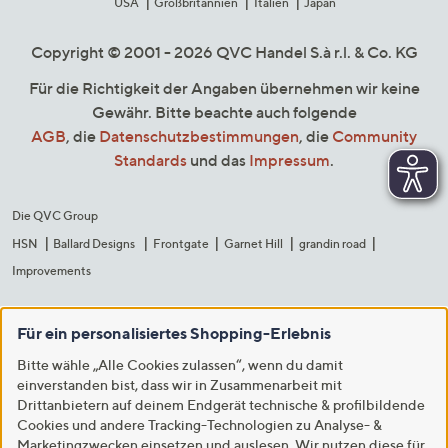
USA
Großbritannien
Italien
Japan
Copyright © 2001 - 2026 QVC Handel S.à r.l. & Co. KG
Für die Richtigkeit der Angaben übernehmen wir keine
Gewähr. Bitte beachte auch folgende
AGB
, die
Datenschutzbestimmungen
, die
Community
Standards
und das
Impressum
.
Die QVC Group
HSN
Ballard Designs
Frontgate
Garnet Hill
grandin road
Improvements
Für ein personalisiertes Shopping-Erlebnis
Bitte wähle „Alle Cookies zulassen“, wenn du damit
einverstanden bist, dass wir in Zusammenarbeit mit
Drittanbietern auf deinem Endgerät technische & profilbildende
Cookies und andere Tracking-Technologien zu Analyse- &
Marketingzwecken einsetzen und auslesen. Wir nutzen diese für