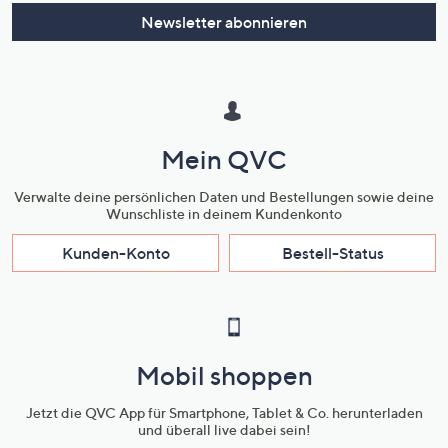
oder
Newsletter abonnieren
wischen
Sie
auf
Touch-
Geräten
Mein QVC
nach
links
Verwalte deine persönlichen Daten und Bestellungen sowie deine
bzw.
Wunschliste in deinem Kundenkonto
rechts,
Kunden-Konto
Bestell-Status
um
diese
anzuzeigen.
Mobil shoppen
Jetzt die QVC App für Smartphone, Tablet & Co. herunterladen
und überall live dabei sein!