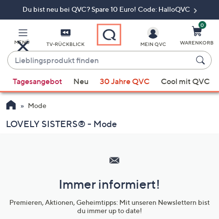
Du bist neu bei QVC? Spare 10 Euro! Code: HalloQVC
Zum
Hauptinhalt
springen
0
MENÜ
WARENKORB
TV-RÜCKBLICK
MEIN QVC
Lieblingsprodukt
finden
Wenn
Tagesangebot
Neu
30 Jahre QVC
Cool mit QVC
Vorschläge
verfügbar
Mode
sind,
verwenden
LOVELY SISTERS® - Mode
Sie
Hilfeseiten,
die
Service
Pfeiltasten
und
nach
oben
Immer informiert!
Unternehmensinformationen
und
Premieren, Aktionen, Geheimtipps: Mit unseren Newslettern bist
nach
du immer up to date!
unten