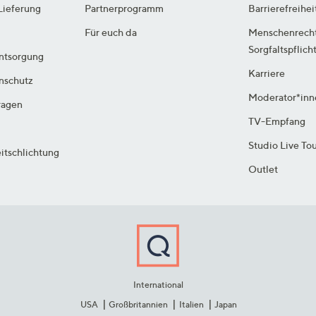
Lieferung
Partnerprogramm
Barrierefreihei
Für euch da
Menschenrech
Sorgfaltspflich
ntsorgung
Karriere
enschutz
Moderator*inn
ragen
TV-Empfang
Studio Live To
itschlichtung
Outlet
International
USA
Großbritannien
Italien
Japan