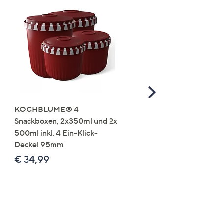
Scroll
Right
KOCHBLUME® 4
you:ly Pure Protein Limo
Snackboxen, 2x350ml und 2x
Lysin 575g für 25 Portio
500ml inkl. 4 Ein-Klick-
€ 49,99
Deckel 95mm
€ 86,94 /1 kg
€ 34,99