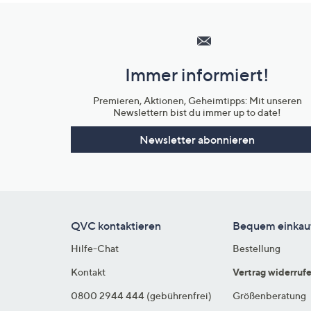
Hilfeseiten,
Service
und
Immer informiert!
Unternehmensinformationen
Premieren, Aktionen, Geheimtipps: Mit unseren
Newslettern bist du immer up to date!
Newsletter abonnieren
QVC kontaktieren
Bequem einkau
Hilfe-Chat
Bestellung
Kontakt
Vertrag widerruf
0800 2944 444 (gebührenfrei)
Größenberatung