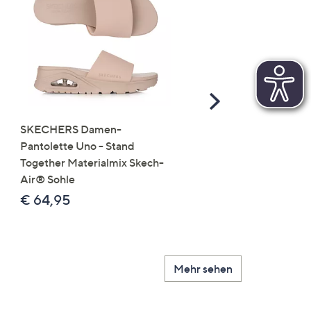
Scroll
Right
SKECHERS Damen-
JERYMOOD HOMEWEA
Pantolette Uno - Stand
Tops Mikrofaser Seitensc
Together Materialmix Skech-
leger weit
Air® Sohle
€ 24,99
€ 64,95
Mehr sehen