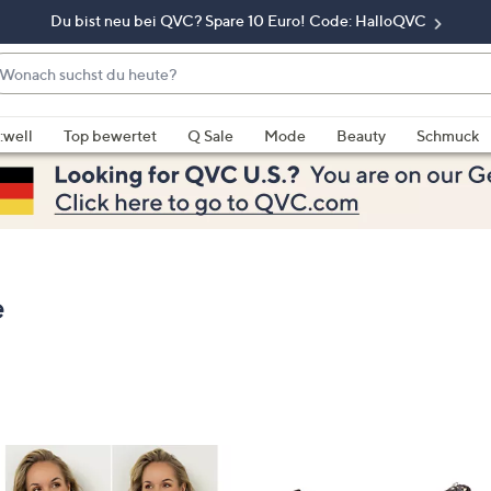
Du bist neu bei QVC? Spare 10 Euro! Code: HalloQVC
onach
chst
enn
u
rschläge
:well
Top bewertet
Q Sale
Mode
Beauty
Schmuck
eute?
rfügbar
nd,
erwenden
e
e
eiltasten
e
ach
ben
nd
ach
nten
der
ischen