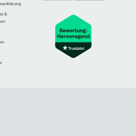
tserklärung
te &
ten
en
ur