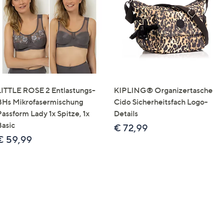
e
f
ouch-
eräten
ach
nks
zw.
chts,
LITTLE ROSE 2 Entlastungs-
KIPLING® Organizertasche
m
BHs Mikrofasermischung
Cido Sicherheitsfach Logo-
ese
Passform Lady 1x Spitze, 1x
Details
zuzeigen.
Basic
€ 72,99
€ 59,99