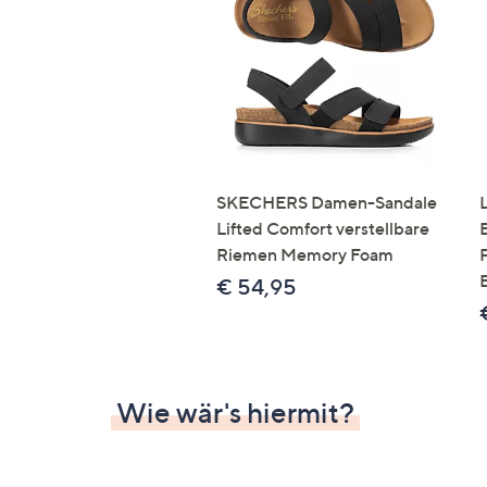
Si
au
T
G
n
li
b
re
SKECHERS Damen-Sandale
u
Lifted Comfort verstellbare
di
Riemen Memory Foam
an
€ 54,95
Wie wär's hiermit?