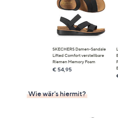
Si
au
T
G
n
li
b
re
SKECHERS Damen-Sandale
u
Lifted Comfort verstellbare
di
Riemen Memory Foam
an
€ 54,95
Wie wär's hiermit?