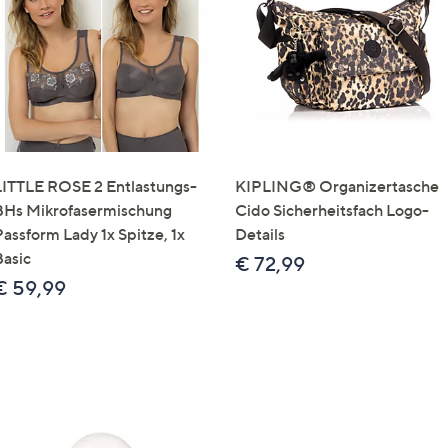
e
f
ouch-
eräten
ach
nks
zw.
chts,
LITTLE ROSE 2 Entlastungs-
KIPLING® Organizertasche
m
BHs Mikrofasermischung
Cido Sicherheitsfach Logo-
ese
Passform Lady 1x Spitze, 1x
Details
zuzeigen.
Basic
€ 72,99
€ 59,99