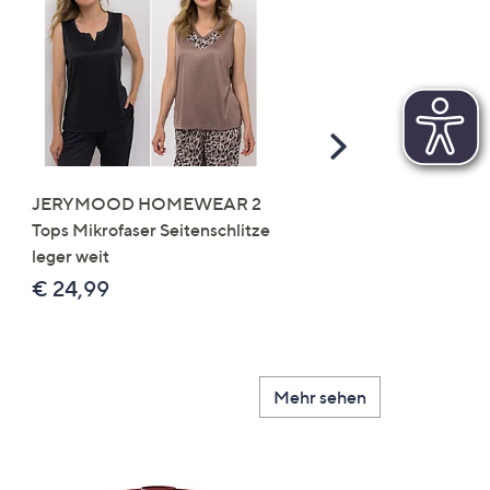
Scroll
Right
JERYMOOD HOMEWEAR 2
LITTLE ROSE 5 Maxislip
Tops Mikrofaser Seitenschlitze
Mikrofaser 3x Stickereide
leger weit
2x uni
€ 24,99
€ 49,99
Mehr sehen