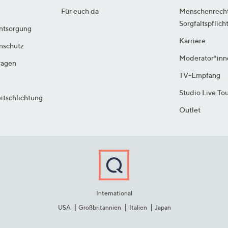
Für euch da
Menschenrech
Sorgfaltspflich
ntsorgung
Karriere
enschutz
Moderator*inn
ragen
TV-Empfang
Studio Live To
itschlichtung
Outlet
International
USA
Großbritannien
Italien
Japan