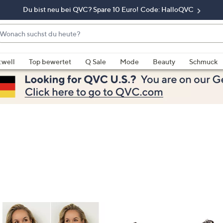
Du bist neu bei QVC? Spare 10 Euro! Code: HalloQVC
onach
chst
enn
u
rschläge
:well
Top bewertet
Q Sale
Mode
Beauty
Schmuck
eute?
rfügbar
nd,
erwenden
e
e
eiltasten
ach
ben
nd
ach
nten
der
ischen