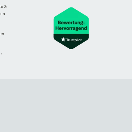
te &
ten
en
ur