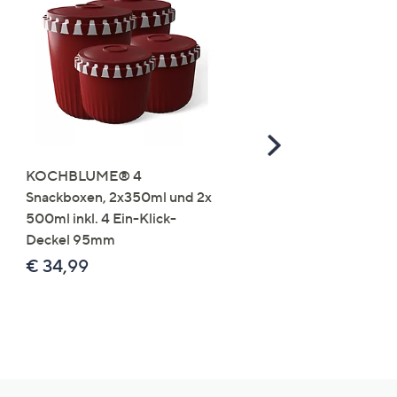
Scroll
Right
KOCHBLUME® 4
you:ly Pure Protein Limo
Snackboxen, 2x350ml und 2x
Lysin 575g für 25 Portio
500ml inkl. 4 Ein-Klick-
€ 49,99
Deckel 95mm
€ 86,94 /1 kg
€ 34,99