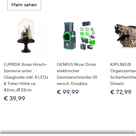
Mehr sehen
LUMIDA Xmas Hirsch-
GENIUS Nicer Dicer
KIPLING®
Szenerie unter
elektrischer
Organizertas
Glasglocke inkl. 8 LEDs
Gemüseschneider 10
Sicherheitsf
& Timer Höhe ca.
versch. Einsätze
Details
42cm, Ø 22cm
€ 99,99
€ 72,99
€ 39,99