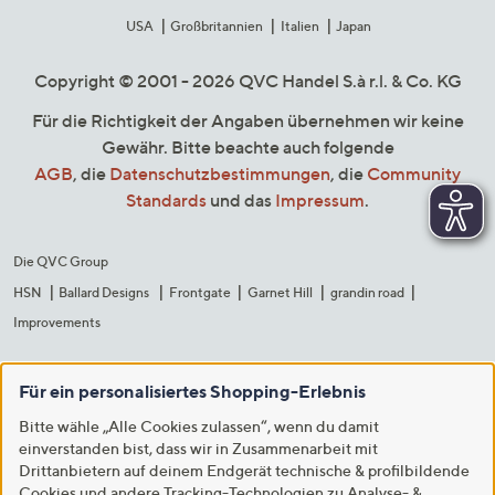
USA
Großbritannien
Italien
Japan
Copyright © 2001 - 2026 QVC Handel S.à r.l. & Co. KG
Für die Richtigkeit der Angaben übernehmen wir keine
Gewähr. Bitte beachte auch folgende
AGB
, die
Datenschutzbestimmungen
, die
Community
Standards
und das
Impressum
.
Die QVC Group
HSN
Ballard Designs
Frontgate
Garnet Hill
grandin road
Improvements
Für ein personalisiertes Shopping-Erlebnis
Bitte wähle „Alle Cookies zulassen“, wenn du damit
einverstanden bist, dass wir in Zusammenarbeit mit
Drittanbietern auf deinem Endgerät technische & profilbildende
Cookies und andere Tracking-Technologien zu Analyse- &