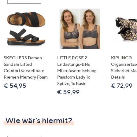
oder
wischen
Sie
auf
Touch-
Geräten
nach
links
SKECHERS Damen-
LITTLE ROSE 2
KIPLING®
bzw.
Sandale Lifted
Entlastungs-BHs
Organizertas
Comfort verstellbare
Mikrofasermischung
Sicherheitsf
rechts,
Riemen Memory Foam
Passform Lady 1x
Details
um
Spitze, 1x Basic
€ 54,95
€ 72,99
diese
€ 59,99
anzuzeigen.
Wie wär's hiermit?