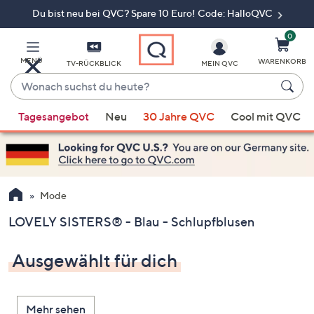
Du bist neu bei QVC? Spare 10 Euro! Code: HalloQVC
Zum
Hauptinhalt
springen
0
MENÜ
WARENKORB
TV-RÜCKBLICK
MEIN QVC
Wonach
suchst
Wenn
du
Tagesangebot
Neu
30 Jahre QVC
Cool mit QVC
Vorschläge
heute?
verfügbar
sind,
verwenden
Sie
Mode
die
LOVELY SISTERS® - Blau - Schlupfblusen
Pfeiltasten
nach
Ausgewählt für dich
oben
und
nach
Mehr sehen
unten