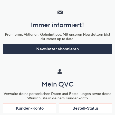
Hilfeseiten,
Service
und
Immer informiert!
Unternehmensinformationen
Premieren, Aktionen, Geheimtipps: Mit unseren Newslettern bist
du immer up to date!
Newsletter abonnieren
Mein QVC
Verwalte deine persönlichen Daten und Bestellungen sowie deine
Wunschliste in deinem Kundenkonto
Kunden-Konto
Bestell-Status