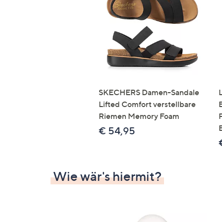
Si
au
T
G
n
li
b
re
SKECHERS Damen-Sandale
u
Lifted Comfort verstellbare
di
Riemen Memory Foam
an
€ 54,95
Wie wär's hiermit?