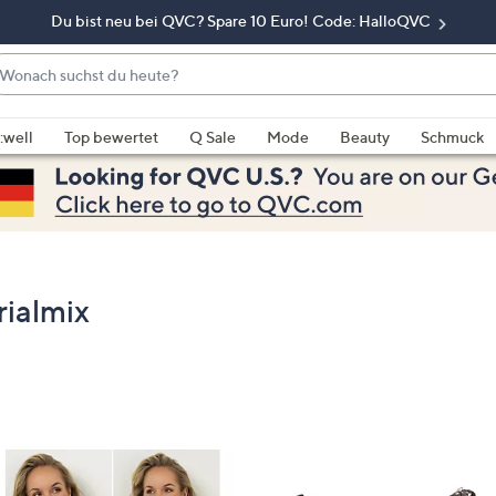
Du bist neu bei QVC? Spare 10 Euro! Code: HalloQVC
onach
chst
enn
u
rschläge
:well
Top bewertet
Q Sale
Mode
Beauty
Schmuck
eute?
rfügbar
nd,
erwenden
e
e
eiltasten
ialmix
ach
ben
nd
ach
nten
der
ischen