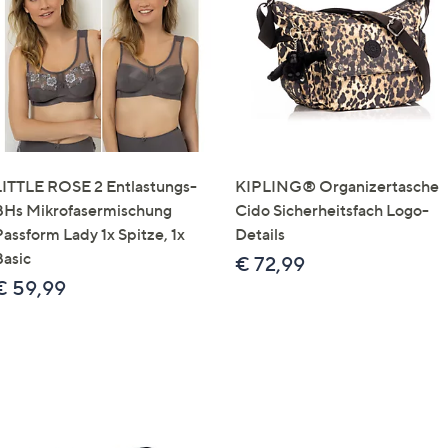
e
f
ouch-
eräten
ach
nks
zw.
chts,
LITTLE ROSE 2 Entlastungs-
KIPLING® Organizertasche
m
BHs Mikrofasermischung
Cido Sicherheitsfach Logo-
ese
Passform Lady 1x Spitze, 1x
Details
zuzeigen.
Basic
€ 72,99
€ 59,99