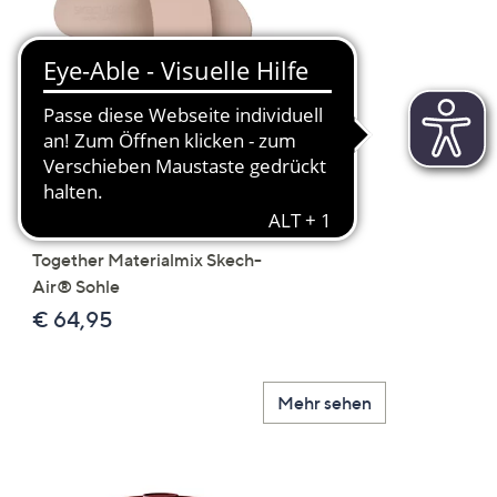
Scroll
Right
SKECHERS Damen-
JERYMOOD HOMEWEA
Pantolette Uno - Stand
Tops Mikrofaser Seitensc
Together Materialmix Skech-
leger weit
Air® Sohle
€ 24,99
€ 64,95
Mehr sehen