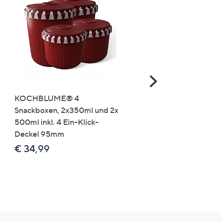
Scroll
Right
KOCHBLUME® 4
you:ly Pure Protein Limo
Snackboxen, 2x350ml und 2x
Lysin 575g für 25 Portio
500ml inkl. 4 Ein-Klick-
€ 49,99
Deckel 95mm
€ 86,94 /1 kg
€ 34,99