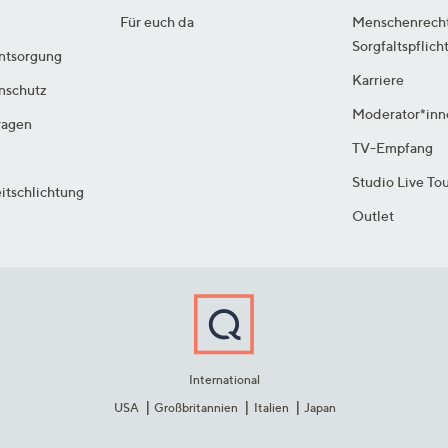
Für euch da
Menschenrech
Sorgfaltspflich
ntsorgung
Karriere
enschutz
Moderator*inn
ragen
TV-Empfang
Studio Live To
itschlichtung
Outlet
International
USA
Großbritannien
Italien
Japan