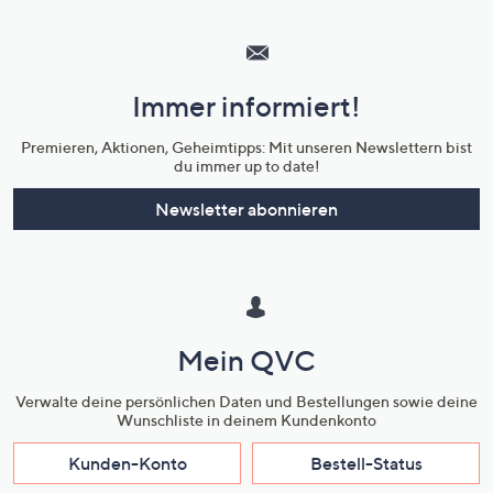
Hilfeseiten,
Service
und
Immer informiert!
Unternehmensinformationen
Premieren, Aktionen, Geheimtipps: Mit unseren Newslettern bist
du immer up to date!
Newsletter abonnieren
Mein QVC
Verwalte deine persönlichen Daten und Bestellungen sowie deine
Wunschliste in deinem Kundenkonto
Kunden-Konto
Bestell-Status