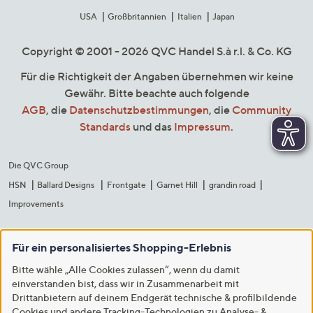
USA
Großbritannien
Italien
Japan
Copyright © 2001 - 2026 QVC Handel S.à r.l. & Co. KG
Für die Richtigkeit der Angaben übernehmen wir keine
Gewähr. Bitte beachte auch folgende
AGB
, die
Datenschutzbestimmungen
, die
Community
Standards
und das
Impressum
.
Die QVC Group
HSN
Ballard Designs
Frontgate
Garnet Hill
grandin road
Improvements
Für ein personalisiertes Shopping-Erlebnis
Bitte wähle „Alle Cookies zulassen“, wenn du damit
einverstanden bist, dass wir in Zusammenarbeit mit
Drittanbietern auf deinem Endgerät technische & profilbildende
Cookies und andere Tracking-Technologien zu Analyse- &