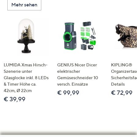
Mehr sehen
LUMIDA Xmas Hirsch-
GENIUS Nicer Dicer
KIPLING®
Szenerie unter
elektrischer
Organizertas
Glasglocke inkl. 8 LEDs
Gemüseschneider 10
Sicherheitsf
& Timer Höhe ca.
versch. Einsätze
Details
42cm, Ø 22cm
€ 99,99
€ 72,99
€ 39,99