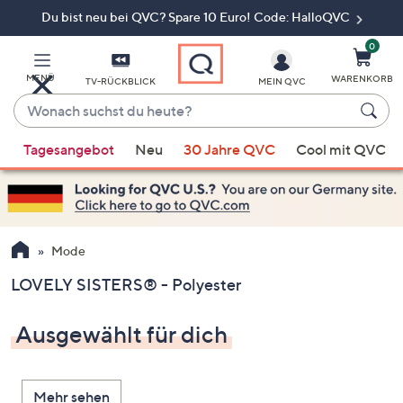
Du bist neu bei QVC? Spare 10 Euro! Code: HalloQVC
Zum
Hauptinhalt
springen
0
MENÜ
WARENKORB
TV-RÜCKBLICK
MEIN QVC
Wonach
suchst
Wenn
du
Tagesangebot
Neu
30 Jahre QVC
Cool mit QVC
Vorschläge
heute?
verfügbar
sind,
verwenden
Sie
Mode
die
LOVELY SISTERS® - Polyester
Pfeiltasten
nach
Ausgewählt für dich
oben
und
nach
Mehr sehen
unten