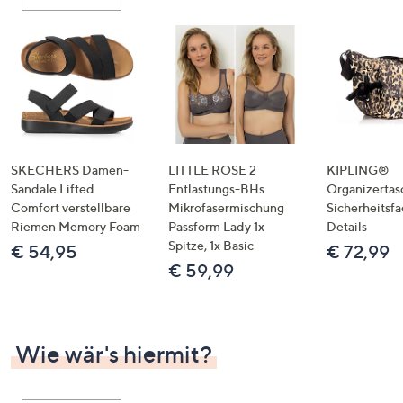
oder
wischen
Sie
auf
Touch-
Geräten
nach
links
SKECHERS Damen-
LITTLE ROSE 2
KIPLING®
bzw.
Sandale Lifted
Entlastungs-BHs
Organizertas
Comfort verstellbare
Mikrofasermischung
Sicherheitsf
rechts,
Riemen Memory Foam
Passform Lady 1x
Details
um
Spitze, 1x Basic
€ 54,95
€ 72,99
diese
€ 59,99
anzuzeigen.
Wie wär's hiermit?