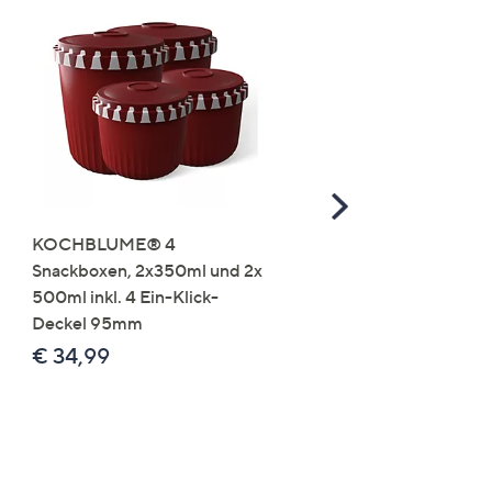
Scroll
Right
KOCHBLUME® 4
you:ly Pure Protein Limo
Snackboxen, 2x350ml und 2x
Lysin 575g für 25 Portio
500ml inkl. 4 Ein-Klick-
€ 49,99
Deckel 95mm
€ 86,94 /1 kg
€ 34,99