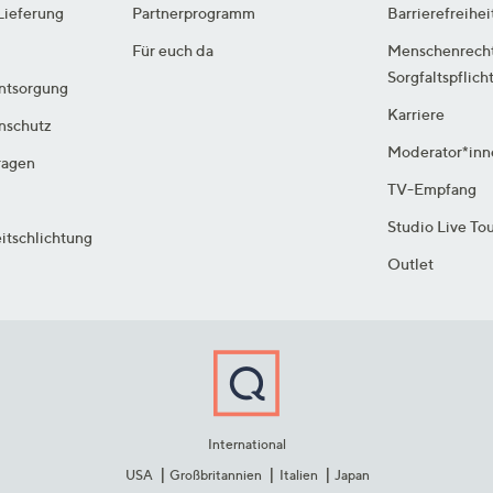
Lieferung
Partnerprogramm
Barrierefreihei
Für euch da
Menschenrech
Sorgfaltspflich
ntsorgung
Karriere
enschutz
Moderator*inn
ragen
TV-Empfang
Studio Live To
itschlichtung
Outlet
International
USA
Großbritannien
Italien
Japan