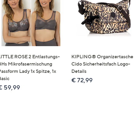
e
f
ouch-
eräten
ach
nks
zw.
chts,
LITTLE ROSE 2 Entlastungs-
KIPLING® Organizertasche
m
BHs Mikrofasermischung
Cido Sicherheitsfach Logo-
ese
Passform Lady 1x Spitze, 1x
Details
zuzeigen.
Basic
€ 72,99
€ 59,99