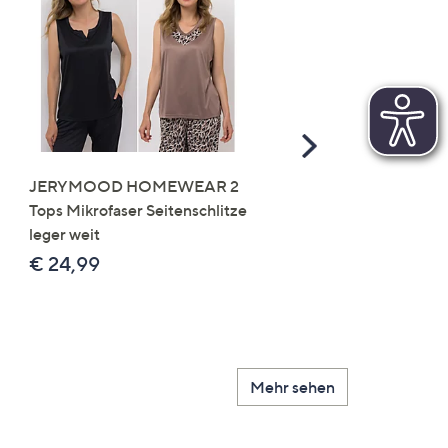
Scroll
Right
JERYMOOD HOMEWEAR 2
LITTLE ROSE 5 Maxislip
Tops Mikrofaser Seitenschlitze
Mikrofaser 3x Stickereide
leger weit
2x uni
€ 24,99
€ 49,99
Mehr sehen