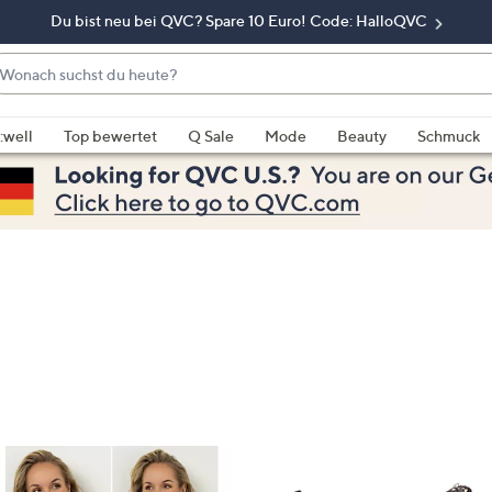
Du bist neu bei QVC? Spare 10 Euro! Code: HalloQVC
onach
chst
enn
u
rschläge
:well
Top bewertet
Q Sale
Mode
Beauty
Schmuck
eute?
rfügbar
nd,
erwenden
e
e
eiltasten
ach
ben
nd
ach
nten
der
ischen