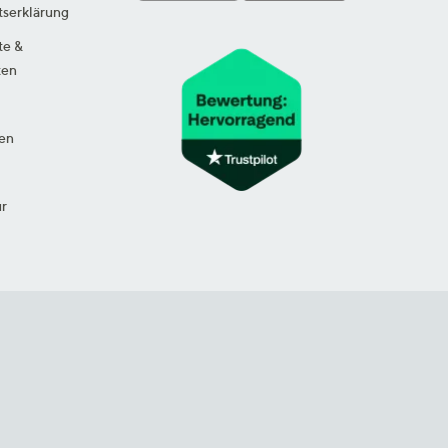
tserklärung
te &
ten
en
ur