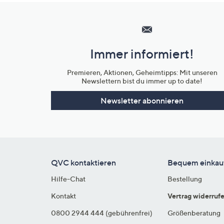
Hilfeseiten,
Service
und
Immer informiert!
Unternehmensinformationen
Premieren, Aktionen, Geheimtipps: Mit unseren
Newslettern bist du immer up to date!
Newsletter abonnieren
QVC kontaktieren
Bequem einkau
Hilfe-Chat
Bestellung
Kontakt
Vertrag widerruf
0800 2944 444 (gebührenfrei)
Größenberatung