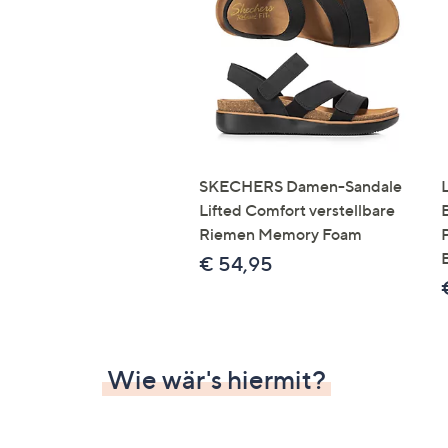
Si
au
T
G
n
li
b
re
SKECHERS Damen-Sandale
u
Lifted Comfort verstellbare
di
Riemen Memory Foam
an
€ 54,95
Wie wär's hiermit?