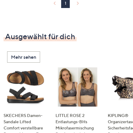
1
Ausgewählt für dich
Mehr sehen
SKECHERS Damen-
LITTLE ROSE 2
KIPLING®
Sandale Lifted
Entlastungs-BHs
Organizertas
Comfort verstellbare
Mikrofasermischung
Sicherheitsf