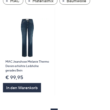
MAC
Materialmix
Baumwolle
oder
wischen
Sie
auf
Touch-
Geräten
nach
links
bzw.
rechts,
MAC Jeanshose Melanie Thermo
um
Denim erhöhte Leibhöhe
diese
gerades Bein
anzuzeigen.
€ 99,95
In den Warenkorb