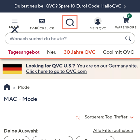
Du bist neu bei QVC? Spare 10 Euro! Code: HalloQVC
Zum
Hauptinhalt
springen
0
MENÜ
WARENKORB
TV-RÜCKBLICK
MEIN QVC
Wonach
suchst
Wenn
du
Tagesangebot
Neu
30 Jahre QVC
Cool mit QVC
Vorschläge
heute?
verfügbar
sind,
verwenden
Sie
Mode
die
MAC - Mode
Pfeiltasten
nach
oben
Sortieren:
Top-Treffer
und
Deine Auswahl:
nach
Alle Filter aufheben
unten