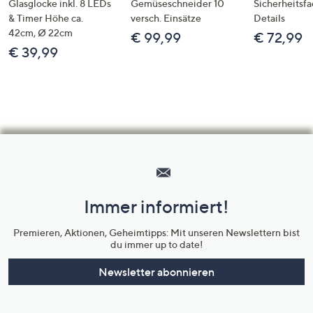
Glasglocke inkl. 8 LEDs
Gemüseschneider 10
Sicherheitsf
& Timer Höhe ca.
versch. Einsätze
Details
42cm, Ø 22cm
€ 99,99
€ 72,99
€ 39,99
Hilfeseiten,
Service
und
Immer informiert!
Unternehmensinformationen
Premieren, Aktionen, Geheimtipps: Mit unseren Newslettern bist
du immer up to date!
Newsletter abonnieren