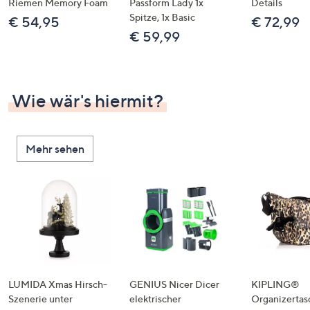
Riemen Memory Foam
Passform Lady 1x
Details
Spitze, 1x Basic
€ 54,95
€ 72,99
€ 59,99
Wie wär's hiermit?
Mehr sehen
LUMIDA Xmas Hirsch-
GENIUS Nicer Dicer
KIPLING®
Szenerie unter
elektrischer
Organizertas