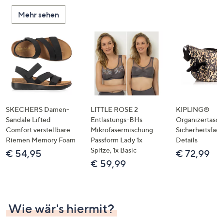
Mehr sehen
SKECHERS Damen-
LITTLE ROSE 2
KIPLING®
Sandale Lifted
Entlastungs-BHs
Organizertas
Comfort verstellbare
Mikrofasermischung
Sicherheitsf
Riemen Memory Foam
Passform Lady 1x
Details
Spitze, 1x Basic
€ 54,95
€ 72,99
€ 59,99
Wie wär's hiermit?