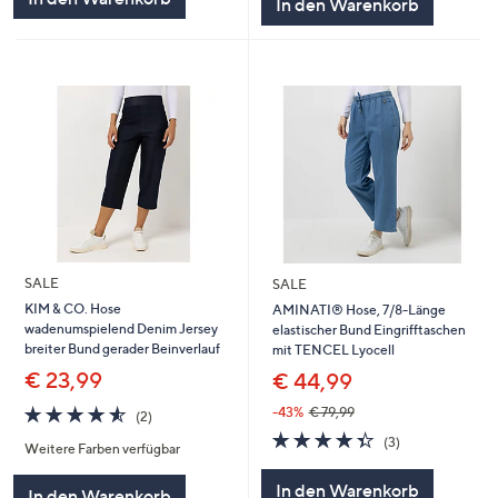
In den Warenkorb
SALE
SALE
KIM & CO. Hose
AMINATI® Hose, 7/8-Länge
wadenumspielend Denim Jersey
elastischer Bund Eingrifftaschen
breiter Bund gerader Beinverlauf
mit TENCEL Lyocell
€ 23,99
€ 44,99
4.5
2
-43%
€ 79,99
(2)
von
Bewertungen
4.3
3
(3)
Weitere Farben verfügbar
5
von
Bewertungen
5
In den Warenkorb
In den Warenkorb