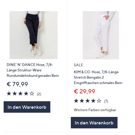
DINE 'N' DANCE Hose, 7/8-
SALE
Länge Struktur-Ware
KIM & CO. Hose, 7/8-Länge
Rundumdehnbund gerades Bein
Stretch Bengalin 2
Eingrifftaschen schmales Bein
€ 79,99
€ 29,99
4.0
2
(2)
von
Bewertungen
4.0
7
(7)
5
von
Bewertungen
In den Warenkorb
Weitere Farben verfügbar
5
In den Warenkorb