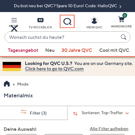
Du bist neu bei QVC? Spare 10 Euro! Code: HalloQVC
Zum
Hauptinhalt
springen
0
MENÜ
WARENKORB
TV-RÜCKBLICK
MEIN QVC
Wonach
suchst
Wenn
du
Tagesangebot
Neu
30 Jahre QVC
Cool mit QVC
Vorschläge
heute?
verfügbar
sind,
verwenden
Sie
Mode
die
Materialmix
Pfeiltasten
nach
oben
Sortieren:
Top-Treffer
Filter
(3)
und
nach
Deine Auswahl:
Alle Filter aufheben
unten