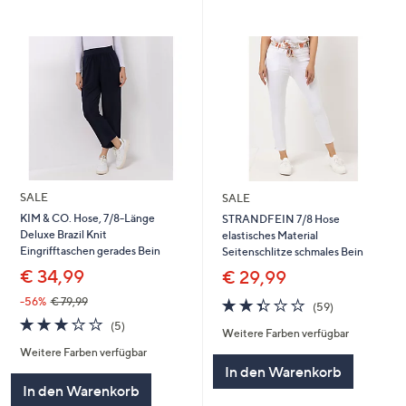
SALE
SALE
KIM & CO. Hose, 7/8-Länge
STRANDFEIN 7/8 Hose
Deluxe Brazil Knit
elastisches Material
Eingrifftaschen gerades Bein
Seitenschlitze schmales Bein
€ 34,99
€ 29,99
2.3
59
-56%
€ 79,99
(59)
von
Bewertungen
3.2
5
(5)
Weitere Farben verfügbar
5
von
Bewertungen
Weitere Farben verfügbar
5
In den Warenkorb
In den Warenkorb