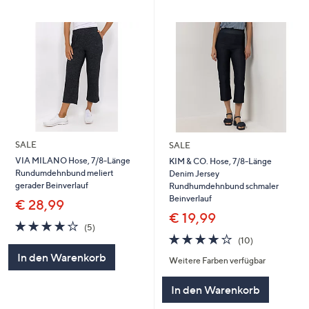
SALE
SALE
VIA MILANO Hose, 7/8-Länge
KIM & CO. Hose, 7/8-Länge
Rundumdehnbund meliert
Denim Jersey
gerader Beinverlauf
Rundhumdehnbund schmaler
Beinverlauf
€ 28,99
€ 19,99
4.0
5
(5)
von
Bewertungen
3.9
10
(10)
5
von
Bewertungen
In den Warenkorb
Weitere Farben verfügbar
5
In den Warenkorb