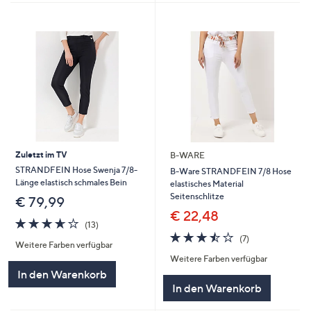
Zuletzt im TV
B-WARE
STRANDFEIN Hose Swenja 7/8-
B-Ware STRANDFEIN 7/8 Hose
Länge elastisch schmales Bein
elastisches Material
Seitenschlitze
€ 79,99
€ 22,48
3.6
13
(13)
von
Bewertungen
3.4
7
(7)
Weitere Farben verfügbar
5
von
Bewertungen
Weitere Farben verfügbar
5
In den Warenkorb
In den Warenkorb