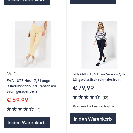
SALE
STRANDFEIN Hose Swenja 7/8-
Länge elastisch schmales Bein
EVA LUTZ Hose, 7/8 Länge
Rundumdehnbund Fransen am
€ 79,99
Saum gerades Bein
4.2
12
(12)
€ 59,99
von
Bewertungen
Weitere Farben verfügbar
5
4.2
4
(4)
von
Bewertungen
In den Warenkorb
5
In den Warenkorb