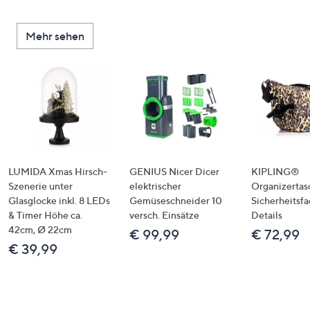
Mehr sehen
LUMIDA Xmas Hirsch-
GENIUS Nicer Dicer
KIPLING®
Szenerie unter
elektrischer
Organizertas
Glasglocke inkl. 8 LEDs
Gemüseschneider 10
Sicherheitsf
& Timer Höhe ca.
versch. Einsätze
Details
42cm, Ø 22cm
€ 99,99
€ 72,99
€ 39,99