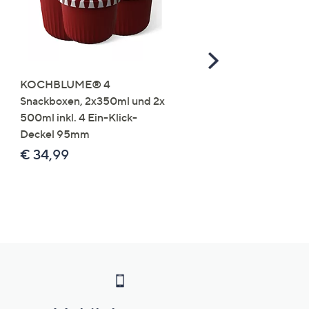
Scroll
Right
KOCHBLUME® 4
you:ly Pure Protein Limo
Snackboxen, 2x350ml und 2x
Lysin 575g für 25 Portio
500ml inkl. 4 Ein-Klick-
€ 49,99
Deckel 95mm
€ 86,94 /1 kg
€ 34,99