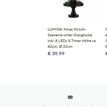
LUMIDA Xmas Hirsch-
Szenerie unter Glasglocke
inkl. 8 LEDs & Timer Höhe ca.
42cm, Ø 22cm
€ 39,99
Hilfeseiten,
Service
und