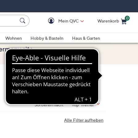
0
Mein QVC
Warenkorb
Einkaufswagen ist le
Wohnen
Hobby & Basteln
Haus & Garten
Sortieren nach:
Top-Treffer
Alle Filter aufheben