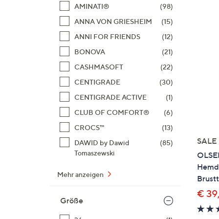
Si
AMINATI®
(98)
au
ANNA VON GRIESHEIM
(15)
T
ANNI FOR FRIENDS
(12)
G
n
BONOVA
(21)
li
CASHMASOFT
(22)
b
CENTIGRADE
(30)
re
CENTIGRADE ACTIVE
(1)
u
di
CLUB OF COMFORT®
(6)
an
CROCS™
(13)
SALE
DAWID by Dawid
(85)
Tomaszewski
OLSEN
Hemdb
Mehr anzeigen
Brust
€ 39
Größe