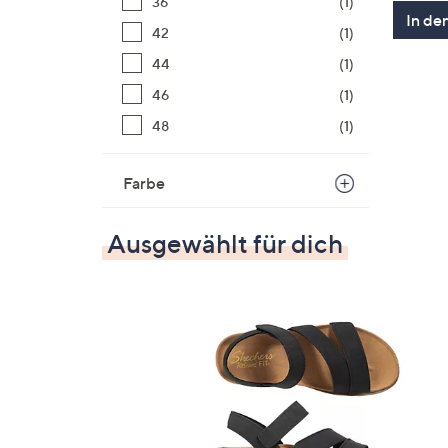
36
(1)
In de
42
(1)
44
(1)
46
(1)
48
(1)
Farbe
Ausgewählt für dich