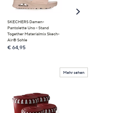
Scroll
Right
SKECHERS Damen-
JERYMOOD HOMEWEA
Pantolette Uno - Stand
Tops Mikrofaser Seitensc
Together Materialmix Skech-
leger weit
Air® Sohle
€ 24,99
€ 64,95
Mehr sehen