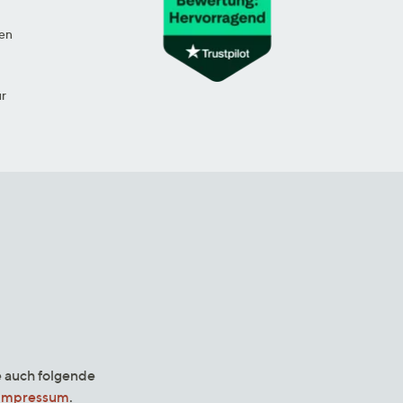
en
ur
e auch folgende
Impressum
.