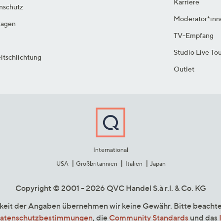
Karriere
enschutz
Moderator*inn
ragen
TV-Empfang
Studio Live To
itschlichtung
Outlet
International
USA
Großbritannien
Italien
Japan
Copyright © 2001 - 2026 QVC Handel S.à r.l. & Co. KG
gkeit der Angaben übernehmen wir keine Gewähr. Bitte beacht
atenschutzbestimmungen
, die
Community Standards
und das