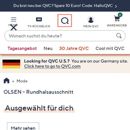
Du bist neu bei QVC? Spare 10 Euro! Code: HalloQVC
Zum
Hauptinhalt
springen
0
MENÜ
WARENKORB
TV-RÜCKBLICK
MEIN QVC
Wonach
suchst
Wenn
du
Tagesangebot
Neu
30 Jahre QVC
Cool mit QVC
Vorschläge
heute?
verfügbar
sind,
verwenden
Sie
Mode
die
OLSEN - Rundhalsausschnitt
Pfeiltasten
nach
Ausgewählt für dich
oben
und
nach
Mehr sehen
unten