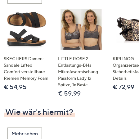
oder
wischen
Sie
auf
Touch-
Geräten
nach
links
SKECHERS Damen-
LITTLE ROSE 2
KIPLING®
bzw.
Sandale Lifted
Entlastungs-BHs
Organizertas
Comfort verstellbare
Mikrofasermischung
Sicherheitsf
rechts,
Riemen Memory Foam
Passform Lady 1x
Details
um
Spitze, 1x Basic
€ 54,95
€ 72,99
diese
€ 59,99
anzuzeigen.
Wie wär's hiermit?
Mehr sehen