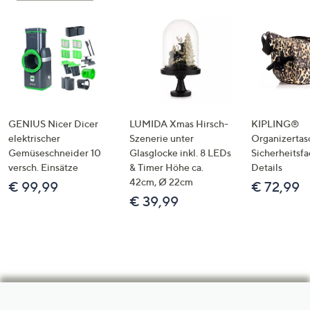
GENIUS Nicer Dicer
LUMIDA Xmas Hirsch-
KIPLING®
elektrischer
Szenerie unter
Organizertas
Gemüseschneider 10
Glasglocke inkl. 8 LEDs
Sicherheitsf
versch. Einsätze
& Timer Höhe ca.
Details
42cm, Ø 22cm
€ 99,99
€ 72,99
€ 39,99
Hilfeseiten,