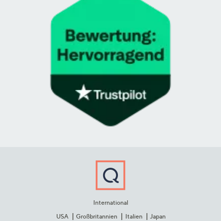
International
USA
Großbritannien
Italien
Japan