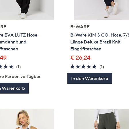
RE
B-WARE
e EVA LUTZ Hose
B-Ware KIM & CO. Hose, 7/
umdehnbund
Länge Deluxe Brazil Knit
fftaschen
Eingrifftaschen
,49
€ 26,24
5.0
1
5.0
1
(1)
(1)
von
Bewertungen
von
Bewertung
re Farben verfügbar
In den Warenkorb
5
5
n Warenkorb