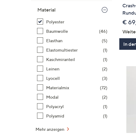
Crash
Material
Rundu
€ 69
Polyester
Baumwolle
(46)
Weite
Elasthan
(5)
In de
Elastomultiester
(1)
Kaschmiranteil
(1)
Leinen
(2)
Lyocell
(3)
Materialmix
(72)
Modal
(2)
Polyacryl
(1)
Polyamid
(1)
Mehr anzeigen