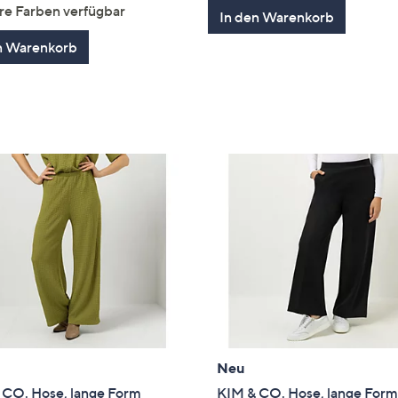
von
Bewertungen
re Farben verfügbar
In den Warenkorb
5
n Warenkorb
Neu
 CO. Hose, lange Form
KIM & CO. Hose, lange Form