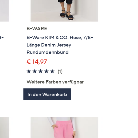
B-WARE
8-
B-Ware KIM & CO. Hose, 7/8-
Länge Denim Jersey
Rundumdehnbund
€ 14,97
5.0
1
(1)
en
von
Bewertungen
Weitere Farben verfügbar
5
In den Warenkorb