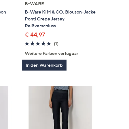
B-WARE
son
B-Ware KIM & CO. Blouson-Jacke
Ponti Crepe Jersey
Reißverschluss
€ 44,97
5.0
1
(1)
en
von
Bewertungen
Weitere Farben verfügbar
5
In den Warenkorb