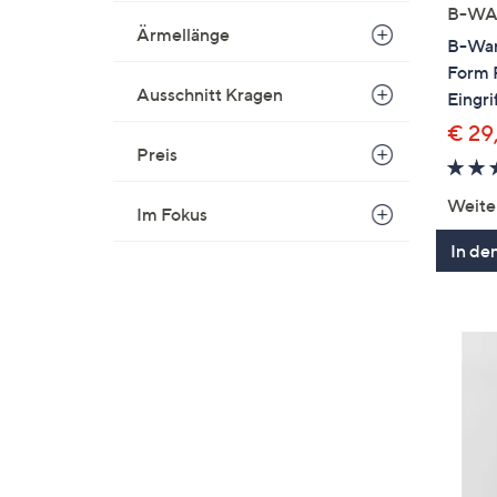
B-WA
Ärmellänge
B-War
Form
Ausschnitt Kragen
Eingri
€ 29
Preis
Weite
Im Fokus
In de