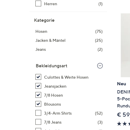
Si
Herren
(1)
au
T
Kategorie
G
n
Hosen
(75)
li
Jacken & Mäntel
(25)
b
Jeans
(2)
re
u
di
Bekleidungsart
an
Culottes & Weite Hosen
Neu
Jeansjacken
DENIM
7/8 Hosen
5-Poc
Blousons
Rundu
3/4-Arm Shirts
(52)
€ 59
7/8 Jeans
(3)