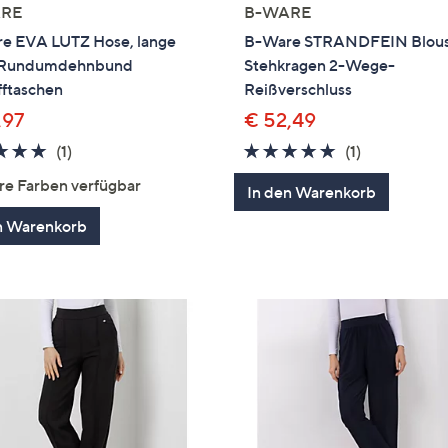
RE
B-WARE
e EVA LUTZ Hose, lange
B-Ware STRANDFEIN Blou
 Rundumdehnbund
Stehkragen 2-Wege-
fftaschen
Reißverschluss
,97
€ 52,49
5.0
1
5.0
1
(1)
(1)
von
Bewertungen
von
Bewertung
re Farben verfügbar
In den Warenkorb
5
5
n Warenkorb