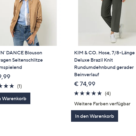
'N' DANCE Blouson
KIM & CO. Hose, 7/8-Länge
agen Seitenschlitze
Deluxe Brazil Knit
umspielend
Rundumdehnbund gerader
Beinverlauf
9,99
€ 74,99
5.0
1
(1)
von
Bewertungen
5.0
4
(4)
n Warenkorb
5
von
Bewertung
Weitere Farben verfügbar
5
In den Warenkorb