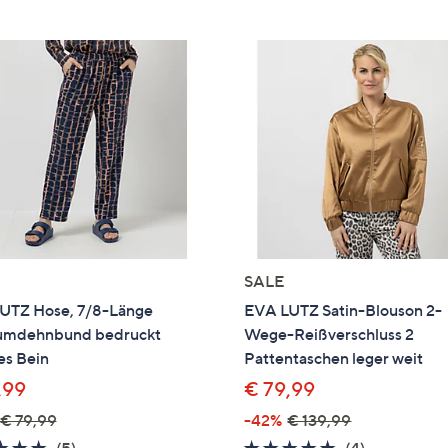
SALE
UTZ Hose, 7/8-Länge
EVA LUTZ Satin-Blouson 2-
mdehnbund bedruckt
Wege-Reißverschluss 2
es Bein
Pattentaschen leger weit
,99
€ 79,99
€ 79,99
-42%
€ 139,99
5.0
5
5.0
4