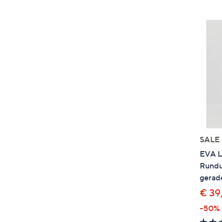
SALE
EVA L
Rundu
gerad
€ 39
-50%