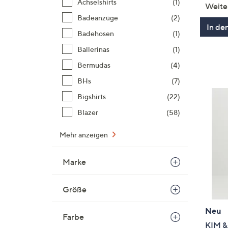
Achselshirts
(1)
Weite
Badeanzüge
(2)
In de
Badehosen
(1)
Ballerinas
(1)
Bermudas
(4)
BHs
(7)
Bigshirts
(22)
Blazer
(58)
Mehr anzeigen
Marke
Größe
Neu
Farbe
KIM &