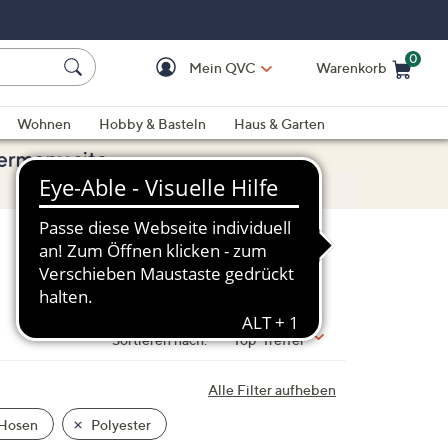
0
Mein QVC
Warenkorb
Einkaufswagen ist le
Wohnen
Hobby & Basteln
Haus & Garten
Sortieren nach:
Top-Treffer
Alle Filter aufheben
 Hosen
Polyester