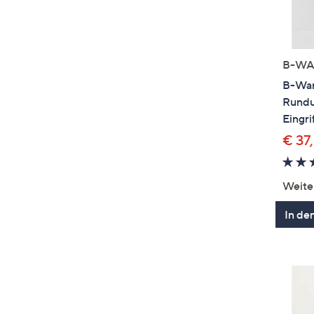
B-WA
B-War
Rund
Eingri
€ 37
Weite
In de