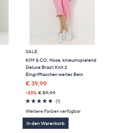
SALE
KIM & CO. Hose, knieumspielend
Deluxe Brazil Knit 2
Eingrifftaschen weites Bein
€ 39,99
-33%
€ 59,99
en
5.0
1
(1)
von
Bewertungen
Weitere Farben verfügbar
5
In den Warenkorb