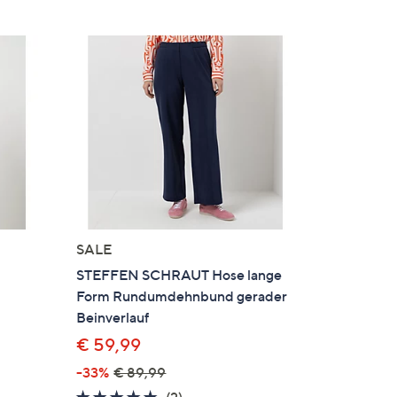
SALE
STEFFEN SCHRAUT Hose lange
Form Rundumdehnbund gerader
Beinverlauf
€ 59,99
-33%
€ 89,99
5.0
2