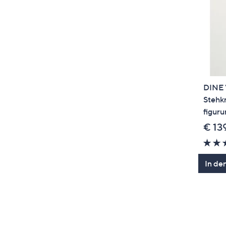
DINE 
Stehkr
figur
€ 13
In de