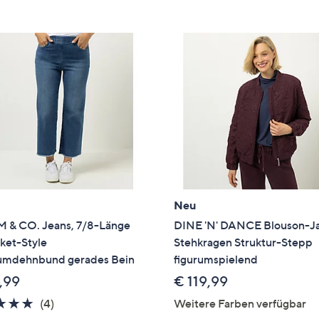
e
f
ouch-
eräten
ach
nks
zw.
chts,
m
ese
zuzeigen.
Neu
 & CO. Jeans, 7/8-Länge
DINE 'N' DANCE Blouson-J
ket-Style
Stehkragen Struktur-Stepp
mdehnbund gerades Bein
figurumspielend
,99
€ 119,99
4.8
4
(4)
Weitere Farben verfügbar