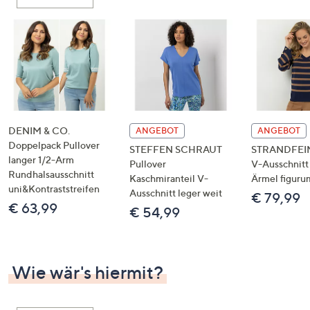
oder
wischen
Sie
auf
Touch-
Geräten
nach
links
DENIM & CO.
ANGEBOT
ANGEBOT
bzw.
Doppelpack Pullover
STEFFEN SCHRAUT
STRANDFEIN 
langer 1/2-Arm
rechts,
Pullover
V-Ausschnitt
Rundhalsausschnitt
um
Kaschmiranteil V-
Ärmel figuru
uni&Kontraststreifen
Ausschnitt leger weit
diese
€ 79,99
€ 63,99
€ 54,99
anzuzeigen.
Wie wär's hiermit?