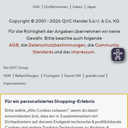
USA
Großbritannien
Italien
Japan
Copyright © 2001 - 2026 QVC Handel S.à r.l. & Co. KG
Für die Richtigkeit der Angaben übernehmen wir keine
Gewähr. Bitte beachte auch folgende
AGB
, die
Datenschutzbestimmungen
, die
Community
Standards
und das
Impressum
.
Die QVC Group
HSN
Ballard Designs
Frontgate
Garnet Hill
grandin road
Improvements
Für ein personalisiertes Shopping-Erlebnis
Bitte wähle „Alle Cookies zulassen“, wenn du damit
einverstanden bist, dass wir in Zusammenarbeit mit
Drittanbietern auf deinem Endgerät technische & profilbildende
Cookies und andere Tracking-Technologien zu Analyse- &