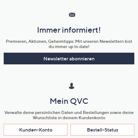
Hilfeseiten,
Service
und
Immer informiert!
Unternehmensinformationen
Premieren, Aktionen, Geheimtipps: Mit unseren Newslettern bist
du immer up to date!
Newsletter abonnieren
Mein QVC
Verwalte deine persönlichen Daten und Bestellungen sowie deine
Wunschliste in deinem Kundenkonto
Kunden-Konto
Bestell-Status