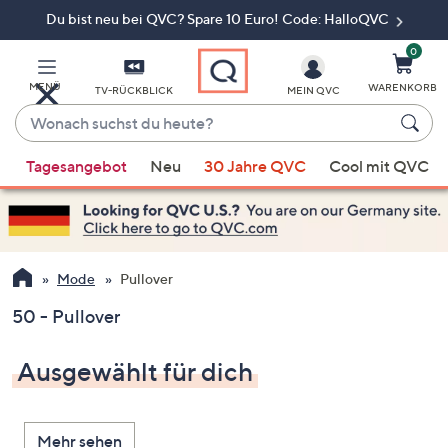
Du bist neu bei QVC? Spare 10 Euro! Code: HalloQVC
Zum
Hauptinhalt
springen
0
MENÜ
WARENKORB
TV-RÜCKBLICK
MEIN QVC
Wonach
suchst
Wenn
du
Tagesangebot
Neu
30 Jahre QVC
Cool mit QVC
Vorschläge
heute?
verfügbar
sind,
verwenden
Sie
Mode
Pullover
die
50 - Pullover
Pfeiltasten
nach
Ausgewählt für dich
oben
und
nach
Mehr sehen
unten