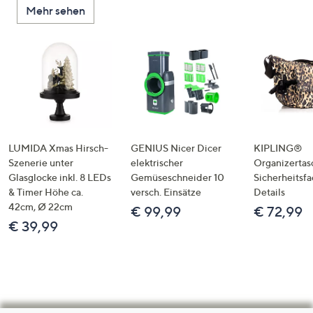
Mehr sehen
LUMIDA Xmas Hirsch-
GENIUS Nicer Dicer
KIPLING®
Szenerie unter
elektrischer
Organizertas
Glasglocke inkl. 8 LEDs
Gemüseschneider 10
Sicherheitsf
& Timer Höhe ca.
versch. Einsätze
Details
42cm, Ø 22cm
€ 99,99
€ 72,99
€ 39,99