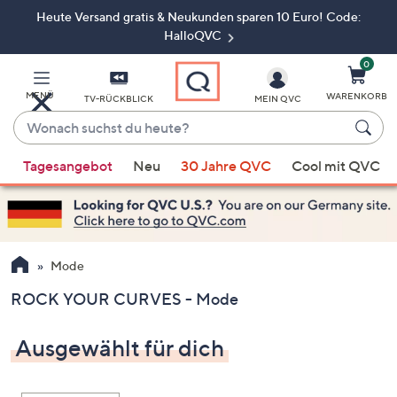
Heute Versand gratis & Neukunden sparen 10 Euro! Code:
Zum
Hauptinhalt
HalloQVC
springen
0
MENÜ
WARENKORB
TV-RÜCKBLICK
MEIN QVC
Wonach
suchst
Wenn
du
Tagesangebot
Neu
30 Jahre QVC
Cool mit QVC
Vorschläge
heute?
verfügbar
sind,
verwenden
Sie
Mode
die
ROCK YOUR CURVES - Mode
Pfeiltasten
nach
Ausgewählt für dich
oben
und
nach