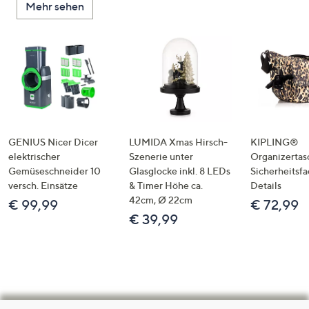
Mehr sehen
GENIUS Nicer Dicer
LUMIDA Xmas Hirsch-
KIPLING®
elektrischer
Szenerie unter
Organizertas
Gemüseschneider 10
Glasglocke inkl. 8 LEDs
Sicherheitsf
versch. Einsätze
& Timer Höhe ca.
Details
42cm, Ø 22cm
€ 99,99
€ 72,99
€ 39,99