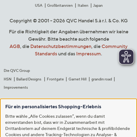
USA
Großbritannien
Italien
Japan
Copyright © 2001 - 2026 QVC Handel S.à r.l. & Co. KG
Für die Richtigkeit der Angaben übernehmen wir keine
Gewähr. Bitte beachte auch folgende
AGB
, die
Datenschutzbestimmungen
, die
Community
Standards
und das
Impressum
.
Die QVC Group
HSN
Ballard Designs
Frontgate
Garnet Hill
grandin road
Improvements
Für ein personalisiertes Shopping-Erlebnis
Bitte wähle „Alle Cookies zulassen“, wenn du damit
einverstanden bist, dass wir in Zusammenarbeit mit
Drittanbietern auf deinem Endgerät technische & profilbildende
Cookies und andere Tracking-Technologien zu Analyse- &