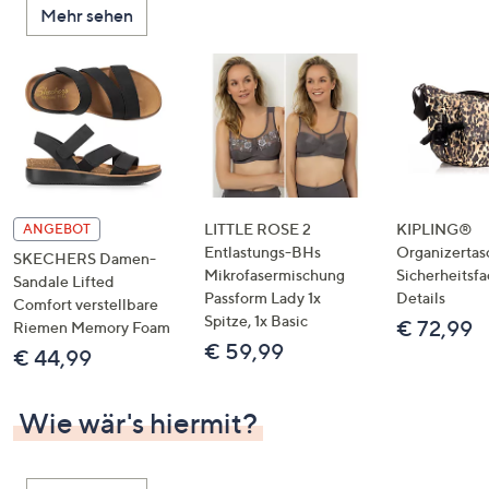
Mehr sehen
unten
oder
wischen
Sie
auf
Touch-
Geräten
nach
links
LITTLE ROSE 2
KIPLING®
ANGEBOT
bzw.
Entlastungs-BHs
Organizertas
SKECHERS Damen-
Mikrofasermischung
Sicherheitsf
rechts,
Sandale Lifted
Passform Lady 1x
Details
um
Comfort verstellbare
Spitze, 1x Basic
€ 72,99
Riemen Memory Foam
diese
€ 59,99
€ 44,99
anzuzeigen.
Wie wär's hiermit?