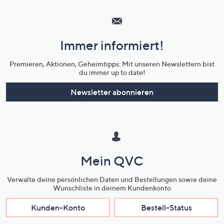
Hilfeseiten,
Service
und
Immer informiert!
Unternehmensinformationen
Premieren, Aktionen, Geheimtipps: Mit unseren Newslettern bist
du immer up to date!
Newsletter abonnieren
Mein QVC
Verwalte deine persönlichen Daten und Bestellungen sowie deine
Wunschliste in deinem Kundenkonto
Kunden-Konto
Bestell-Status