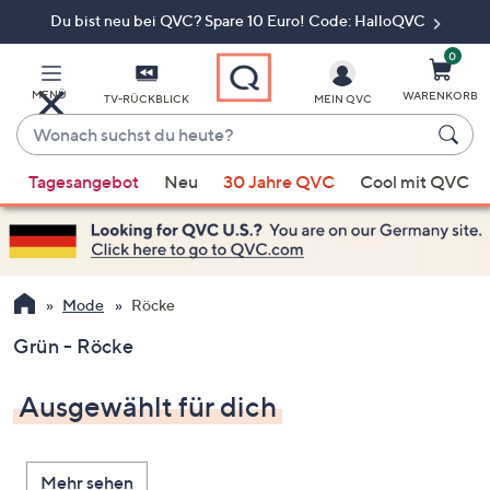
Du bist neu bei QVC? Spare 10 Euro! Code: HalloQVC
Zum
Hauptinhalt
springen
0
MENÜ
WARENKORB
TV-RÜCKBLICK
MEIN QVC
Wonach
suchst
Wenn
du
Tagesangebot
Neu
30 Jahre QVC
Cool mit QVC
Vorschläge
heute?
verfügbar
sind,
verwenden
Sie
Mode
Röcke
die
Grün - Röcke
Pfeiltasten
nach
Ausgewählt für dich
oben
und
nach
Mehr sehen
unten