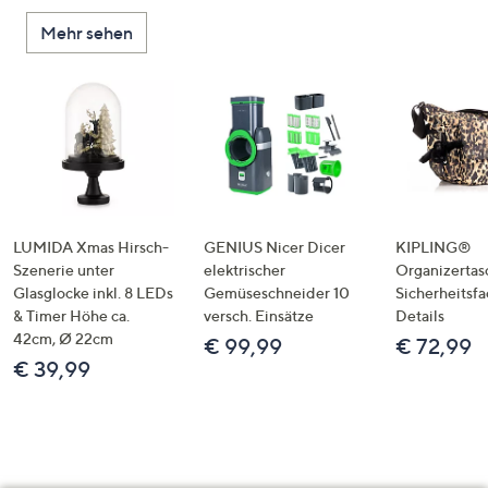
Mehr sehen
LUMIDA Xmas Hirsch-
GENIUS Nicer Dicer
KIPLING®
Szenerie unter
elektrischer
Organizertas
Glasglocke inkl. 8 LEDs
Gemüseschneider 10
Sicherheitsf
& Timer Höhe ca.
versch. Einsätze
Details
42cm, Ø 22cm
€ 99,99
€ 72,99
€ 39,99