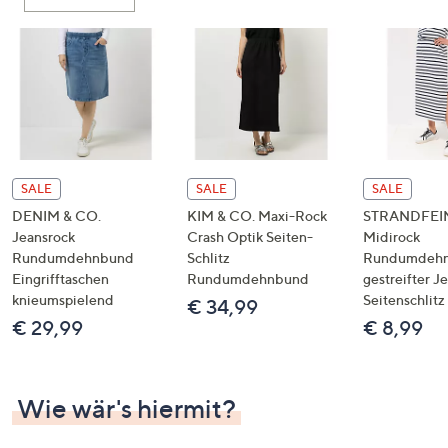
oder
wischen
Sie
auf
Touch-
Geräten
nach
links
SALE
SALE
SALE
bzw.
DENIM & CO.
KIM & CO. Maxi-Rock
STRANDFEI
rechts,
Jeansrock
Crash Optik Seiten-
Midirock
um
Rundumdehnbund
Schlitz
Rundumdeh
Eingrifftaschen
Rundumdehnbund
gestreifter J
diese
knieumspielend
Seitenschlitz
€ 34,99
anzuzeigen.
€ 29,99
€ 8,99
Wie wär's hiermit?