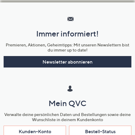
Hilfeseiten,
Service
und
Immer informiert!
Unternehmensinformationen
Premieren, Aktionen, Geheimtipps: Mit unseren Newslettern bist
du immer up to date!
Newsletter abonnieren
Mein QVC
Verwalte deine persönlichen Daten und Bestellungen sowie deine
Wunschliste in deinem Kundenkonto
Kunden-Konto
Bestell-Status