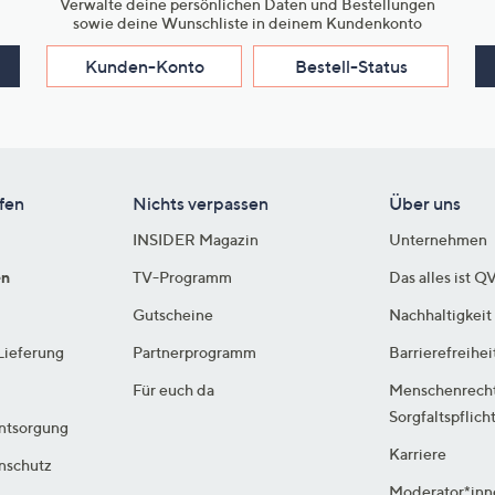
Verwalte deine persönlichen Daten und Bestellungen
sowie deine Wunschliste in deinem Kundenkonto
Kunden-Konto
Bestell-Status
fen
Nichts verpassen
Über uns
INSIDER Magazin
Unternehmen
en
TV-Programm
Das alles ist Q
Gutscheine
Nachhaltigkeit
Lieferung
Partnerprogramm
Barrierefreihei
Für euch da
Menschenrech
Sorgfaltspflich
ntsorgung
Karriere
enschutz
Moderator*inn