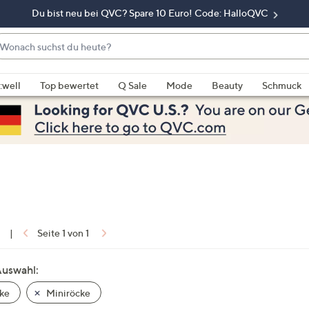
Du bist neu bei QVC? Spare 10 Euro! Code: HalloQVC
onach
chst
enn
u
rschläge
:well
Top bewertet
Q Sale
Mode
Beauty
Schmuck
eute?
rfügbar
nd,
erwenden
e
e
eiltasten
ach
ben
nd
1
|
Seite 1 von 1
ach
nten
Auswahl:
der
ke
Miniröcke
ischen