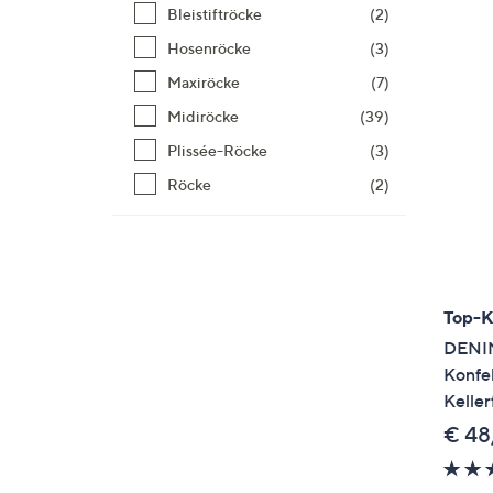
Si
Bleistiftröcke
(2)
au
Hosenröcke
(3)
T
Maxiröcke
(7)
G
n
Midiröcke
(39)
li
Plissée-Röcke
(3)
b
Röcke
(2)
re
u
di
an
Top-
DENIM
Konfe
Keller
€ 48