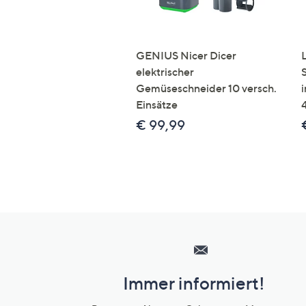
GENIUS Nicer Dicer
elektrischer
Gemüseschneider 10 versch.
Einsätze
€ 99,99
Hilfeseiten,
Service
und
Immer informiert!
Unternehmensinformationen