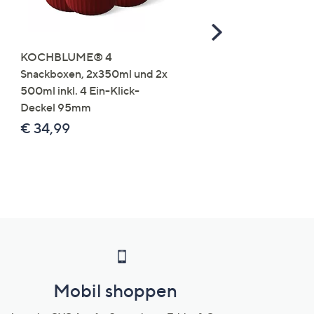
Scroll
Right
KOCHBLUME® 4
you:ly Pure Protein Limo
Snackboxen, 2x350ml und 2x
Lysin 575g für 25 Portio
500ml inkl. 4 Ein-Klick-
€ 49,99
Deckel 95mm
€ 86,94 /1 kg
€ 34,99
Mobil shoppen