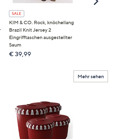
Right
SALE
SALE
KIM & CO. Rock, knöchellang
KIM & CO. Rock, A-Linie
r
Brazil Knit Jersey 2
Brazil Knit Jersey
Eingrifftaschen ausgestellter
Rundumdehnbund
Saum
figurumspielend
€ 39,99
€ 34,99
Mehr sehen