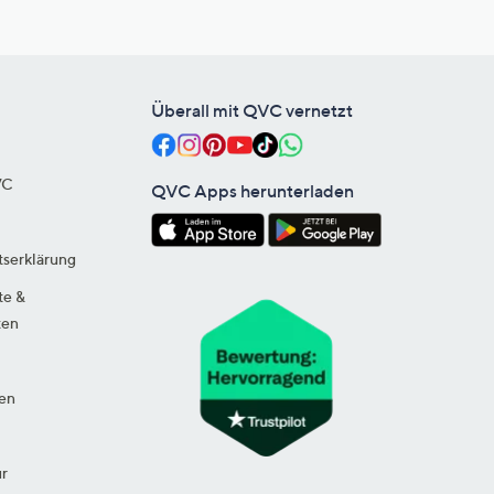
Überall mit QVC vernetzt
VC
QVC Apps herunterladen
tserklärung
te &
ten
en
ur