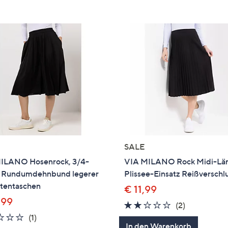
e
f
ouch-
eräten
ach
nks
zw.
chts,
m
ese
zuzeigen.
SALE
ILANO Hosenrock, 3/4-
VIA MILANO Rock Midi-Lä
 Rundumdehnbund legerer
Plissee-Einsatz Reißverschl
itentaschen
€ 11,99
,99
2.0
2
(2)
2.0
1
von
Bewertung
(1)
In den Warenkorb