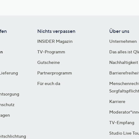
fen
Nichts verpassen
Über uns
INSIDER Magazin
Unternehmen
en
TV-Programm
Das alles ist Q
Gutscheine
Nachhaltigkeit
Lieferung
Partnerprogramm
Barrierefreihei
Für euch da
Menschenrech
Sorgfaltspflich
ntsorgung
Karriere
enschutz
Moderator*inn
ragen
TV-Empfang
Studio Live To
itschlichtung