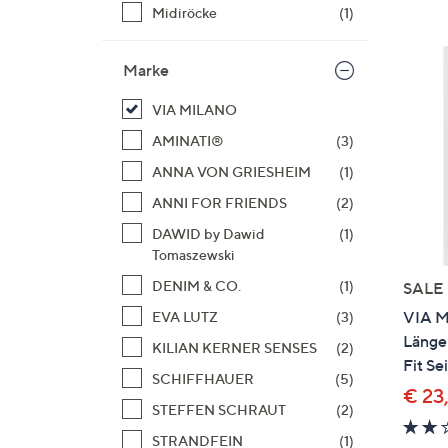
Si
Midiröcke
(1)
au
T
Marke
G
n
VIA MILANO
li
AMINATI®
(3)
b
ANNA VON GRIESHEIM
(1)
re
u
ANNI FOR FRIENDS
(2)
di
DAWID by Dawid
(1)
an
Tomaszewski
DENIM & CO.
(1)
SALE
VIA M
EVA LUTZ
(3)
Länge
KILIAN KERNER SENSES
(2)
Fit Se
SCHIFFHAUER
(5)
€ 23
STEFFEN SCHRAUT
(2)
STRANDFEIN
(1)