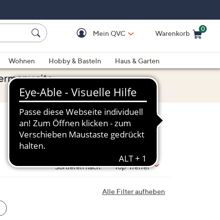
0
Mein QVC
Warenkorb
Einkaufswagen ist le
Wohnen
Hobby & Basteln
Haus & Garten
Sortieren nach:
Top-Treffer
Alle Filter aufheben