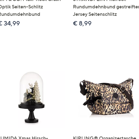
Optik Seiten-Schlitz
Rundumdehnbund gestreifte
Rundumdehnbund
Jersey Seitenschlitz
€ 34,99
€ 8,99
LUMIDA Xmas Hirsch-
KIPLING® Organizertasche