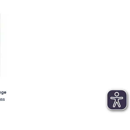
nge
uss
en