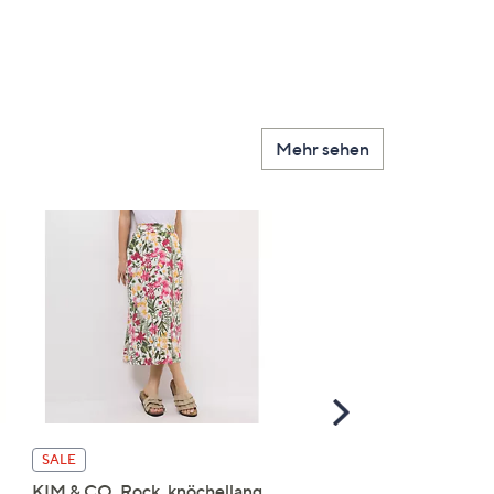
Mehr sehen
Scroll
Right
SALE
SALE
KIM & CO. Rock, knöchellang
KIM & CO. Rock, A-Linie