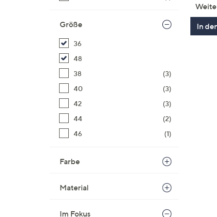
Weite
Größe
In de
36
48
38
(3)
40
(3)
42
(3)
44
(2)
46
(1)
Farbe
Material
Im Fokus