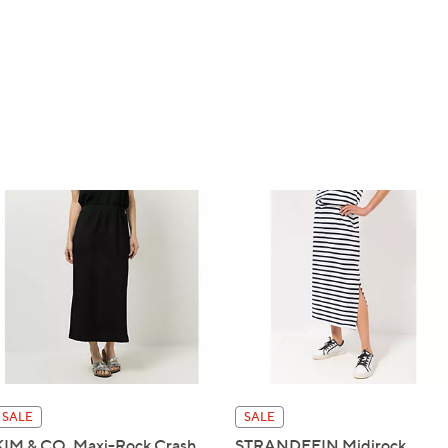
SALE
SALE
KIM & CO. Maxi-Rock Crash
STRANDFEIN Midirock