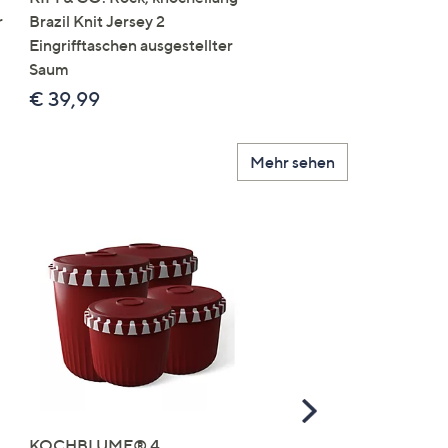
r
Brazil Knit Jersey 2
Brazil Knit Jersey
Eingrifftaschen ausgestellter
Rundumdehnbund
Saum
figurumspielend
€ 39,99
€ 34,99
Mehr sehen
Scroll
Right
KOCHBLUME® 4
you:ly Pure Protein Limo