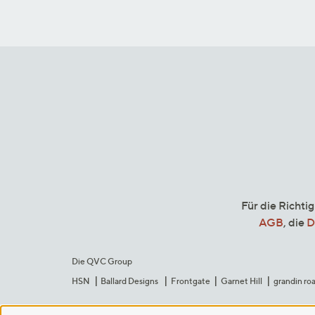
Für die Richti
AGB
, die
D
Die QVC Group
HSN
Ballard Designs
Frontgate
Garnet Hill
grandin ro