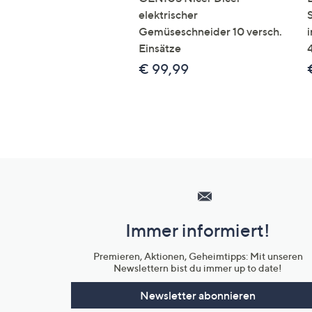
elektrischer
Gemüseschneider 10 versch.
Einsätze
€ 99,99
Hilfeseiten,
Service
und
Immer informiert!
Unternehmensinformationen
Premieren, Aktionen, Geheimtipps: Mit unseren
Newslettern bist du immer up to date!
Newsletter abonnieren