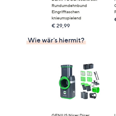
Rundumdehnbund
Eingrifftaschen
knieumspielend
€ 29,99
Wie wär's hiermit?
GENIUS Nicer Dicer