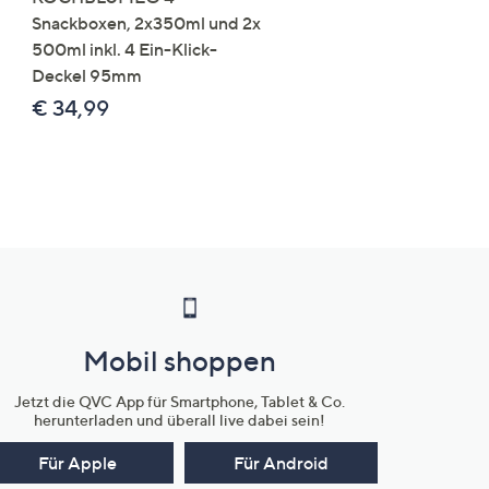
Snackboxen, 2x350ml und 2x
Lysin 575g für 25 Portio
500ml inkl. 4 Ein-Klick-
€ 49,99
Deckel 95mm
€ 86,94 /1 kg
€ 34,99
Mobil shoppen
Jetzt die QVC App für Smartphone, Tablet & Co.
herunterladen und überall live dabei sein!
Für Apple
Für Android