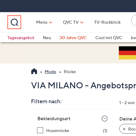
Zum
Hauptinhalt
springen
W
Menü
QVC TV
TV-Rückblick
su
W
d
Vo
Tagesangebot
Neu
30 Jahre QVC
Cool mit QVC
be
h
ve
QLINARISCH
Technik
si
v
Si
Mode
Röcke
di
Pf
VIA MILANO - Angebotspre
n
o
Filtern nach:
u
1 - 2 von
n
Zur
u
Bekleidungsart
Deine 
Produktliste
o
springen
Röc
Hosenröcke
(1)
w