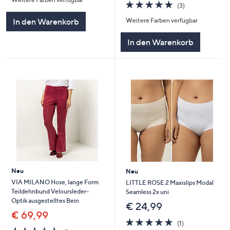
5
5.0
3
(3)
von
Bewertungen
Weitere Farben verfügbar
In den Warenkorb
5
In den Warenkorb
Neu
Neu
VIA MILANO Hose, lange Form
LITTLE ROSE 2 Maxislips Modal
Teildehnbund Veloursleder-
Seamless 2x uni
Optik ausgestelltes Bein
€ 24,99
€ 69,99
5.0
1
(1)
5.0
2
von
Bewertungen