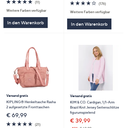
4.6
11
4.0
176
(11)
(176)
von
Bewertungen
von
Bewertungen
Weitere Farben verfügbar
5
Weitere Farben verfügbar
5
In den Warenkorb
In den Warenkorb
Versand gratis
Versand gratis
KIPLING® Henkeltasche Rasha
KIM & CO. Cardigan, 1/1-Arm
2 aufgesetzte Fronttaschen
Brazil Knit Jersey Seitenschlitze
figurumspielend
€ 69,99
€ 39,99
4.6
21
(21)
von
Bewertungen