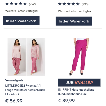
4.5
292
4.6
296
(292)
(296)
von
Bewertungen
von
Bewertungen
Weitere Farben verfügbar
Weitere Farben verfügbar
5
5
In den Warenkorb
In den Warenkorb
Versand gratis
JUBI
KNALLER
LITTLE ROSE 2 Pyjamas, 1/1-
IN-PRINT Hose knöchellang
Länge Mikrofaser floraler Druck
Rundumdehnbund uni
Flockdruck
€ 39,99
€ 56,99