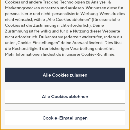
€ 29,99
€ 20,48
Cookies und andere Tracking-Technologien zu Analyse- &
Marketingzwecken einsetzen und auslesen. Wir nutzen diese für
4.0
4
-62%
€ 79,99
(4)
personalisierte und nicht-personalisierte Werbung. Wenn du dies
von
Bewertungen
3.4
21
(21)
nicht wünschst, wähle „Alle Cookies ablehnen“ (für essenzielle
Weitere Farben verfügbar
5
von
Bewertungen
Cookies ist die Zustimmung nicht erforderlich). Deine
Weitere Farben verfügbar
5
Zustimmung ist freiwillig und für die Nutzung dieser Webseite
In den Warenkorb
nicht erforderlich. Du kannst sie jederzeit widerrufen, indem du
In den Warenkorb
unter „Cookie-Einstellungen“ deine Auswahl änderst. Dies lässt
die Rechtmäßigkeit der bisherigen Verarbeitung unberührt.
Mehr Informationen findest du in unserer
Cookie-Richtlinie
.
Alle Cookies zulassen
Alle Cookies ablehnen
Versand gratis
Versand gratis
JERYMOOD HOMEWEAR Shirt,
Cookie-Einstellungen
B-Ware ANNA VON
1/1-Arm Jersey Interlock V-
GRIESHEIM Leinenhose lange
Ausschnitt Nietendetails
Form Rundumdehnbund