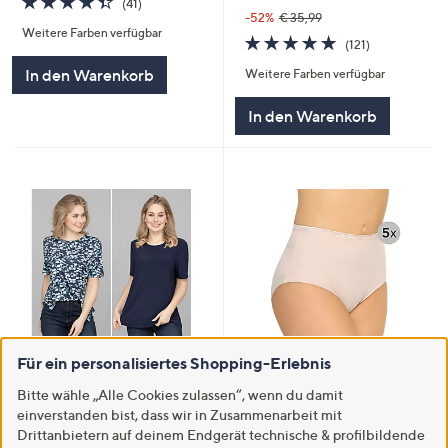
(41)
von
Bewertungen
-52%
€ 35,99
Weitere Farben verfügbar
5
4.7
121
(121)
von
Bewertungen
In den Warenkorb
Weitere Farben verfügbar
5
In den Warenkorb
Für ein personalisiertes Shopping-Erlebnis
Versand gratis
Versand gratis
IN-PRINT 2 Shirts, 1/2-Arm
B-Ware LITTLE ROSE 5 Midislips
Bitte wähle „Alle Cookies zulassen“, wenn du damit
Rundhalsausschnitt
Mikrofasermischung Jacquard im
einverstanden bist, dass wir in Zusammenarbeit mit
Seitenschlitze uni und bedruckt
Bund
Drittanbietern auf deinem Endgerät technische & profilbildende