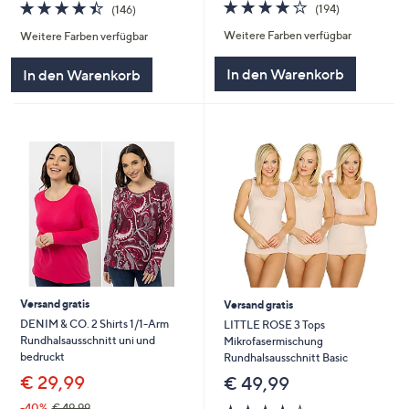
4.2
194
4.4
146
(194)
(146)
von
Bewertungen
von
Bewertungen
Weitere Farben verfügbar
5
Weitere Farben verfügbar
5
In den Warenkorb
In den Warenkorb
Versand gratis
Versand gratis
DENIM & CO. 2 Shirts 1/1-Arm
LITTLE ROSE 3 Tops
Rundhalsausschnitt uni und
Mikrofasermischung
bedruckt
Rundhalsausschnitt Basic
€ 29,99
€ 49,99
4.4
127
-40%
€ 49,99