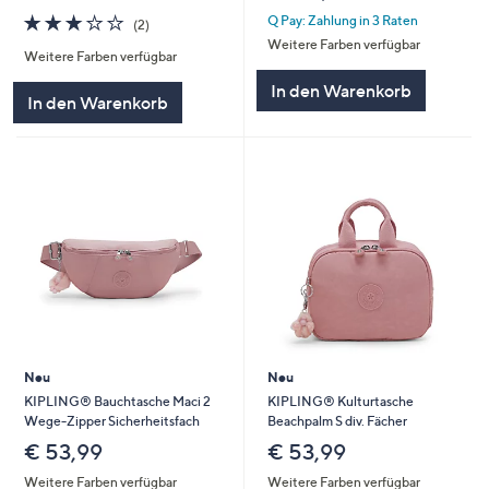
3.0
2
Q Pay: Zahlung in 3 Raten
(2)
von
Bewertungen
Weitere Farben verfügbar
Weitere Farben verfügbar
5
In den Warenkorb
In den Warenkorb
Neu
Neu
KIPLING® Bauchtasche Maci 2
KIPLING® Kulturtasche
Wege-Zipper Sicherheitsfach
Beachpalm S div. Fächer
€ 53,99
€ 53,99
Weitere Farben verfügbar
Weitere Farben verfügbar