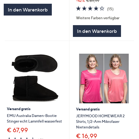
-42%
€ 69,99
5
4.3
15
(15)
In den Warenkorb
von
Bewertungen
Weitere Farben verfügbar
5
In den Warenkorb
Versand gratis
Versand gratis
EMU Australia Damen-Bootie
JERYMOOD HOMEWEAR 2
Stinger echt Lammfell wasserfest
Shirts, 1/2-Arm Mikrofaser
Nietendetails
€ 67,99
€ 16,99
4.3
41