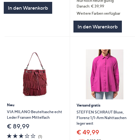
Nur noch heute gültig
Danach: € 39,99
In den Warenkorb
Weitere Farben verfügbar
In den Warenkorb
Neu
Versand gratis
VIA MILANO Beuteltasche echt
STEFFEN SCHRAUT Bluse,
Leder Fransen Mittelfach
Florenz 1/1-Arm Nahttaschen
leger weit
€ 89,99
€ 49,99
3.0
1
(1)