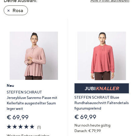
Deine Auswahl:
unten
Rosa
oder
wischen
Sie
auf
Touch-
Geräten
nach
links
bzw.
rechts,
um
Neu
JUBI
KNALLER
diese
STEFFEN SCHRAUT
STEFFEN SCHRAUT Bluse
Jerseybluse Sanremo Passe mit
anzuzeigen.
Rundhalsausschnitt Faltendetails
Kellerfalte ausgestellter Saum
figurumspielend
leger weit
€ 69,99
€ 69,99
Nur noch heute gültig
5.0
1
(1)
Danach: € 79,99
von
Bewertungen
Weitere Farben verfügbar