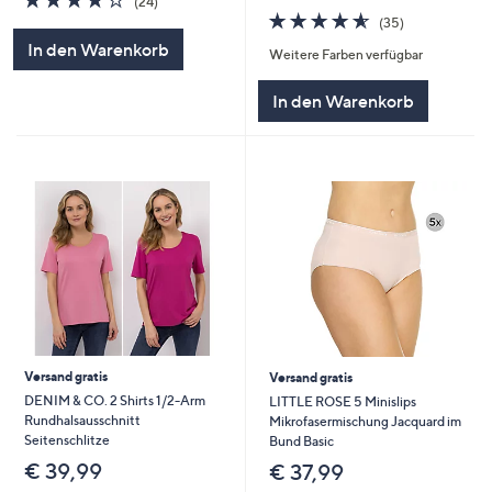
(24)
von
Bewertungen
4.6
35
(35)
5
von
Bewertungen
In den Warenkorb
Weitere Farben verfügbar
5
In den Warenkorb
Versand gratis
Versand gratis
DENIM & CO. 2 Shirts 1/2-Arm
LITTLE ROSE 5 Minislips
Rundhalsausschnitt
Mikrofasermischung Jacquard im
Seitenschlitze
Bund Basic
€ 39,99
€ 37,99