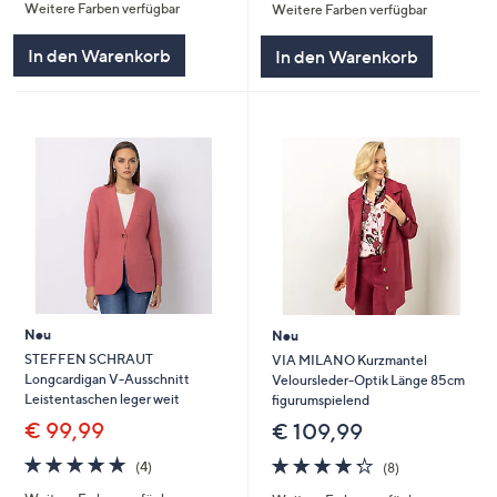
Weitere Farben verfügbar
Weitere Farben verfügbar
5
5
In den Warenkorb
In den Warenkorb
Neu
Neu
STEFFEN SCHRAUT
VIA MILANO Kurzmantel
Longcardigan V-Ausschnitt
Veloursleder-Optik Länge 85cm
Leistentaschen leger weit
figurumspielend
€ 99,99
€ 109,99
4.8
4
4.2
8
(4)
(8)
von
Bewertungen
von
Bewertungen