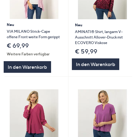
Neu
Neu
VIA MILANO Strick-Cape
AMINATI® Shirt, langarm V-
offene Front weite Form gerippt
Ausschnitt Allover-Druck mit
ECOVERO Viskose
€ 69,99
€ 59,99
Weitere Farben verfügbar
In den Warenkorb
In den Warenkorb