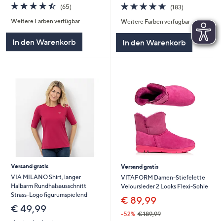
4.4
65
4.7
183
(65)
(183)
von
Bewertungen
von
Bewertungen
Weitere Farben verfügbar
Weitere Farben verfügbar
5
5
In den Warenkorb
In den Warenkorb
Versand gratis
Versand gratis
VIA MILANO Shirt, langer
VITAFORM Damen-Stiefelette
Halbarm Rundhalsausschnitt
Veloursleder 2 Looks Flexi-Sohle
Strass-Logo figurumspielend
€ 89,99
€ 49,99
-52%
€ 189,99