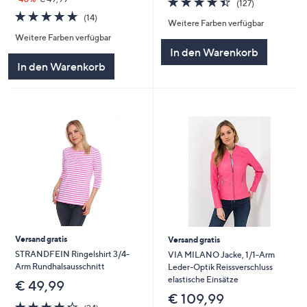
(127)
von
Bewertungen
4.8
14
(14)
Weitere Farben verfügbar
5
von
Bewertungen
Weitere Farben verfügbar
5
In den Warenkorb
In den Warenkorb
Versand gratis
Versand gratis
STRANDFEIN Ringelshirt 3/4-
VIA MILANO Jacke, 1/1-Arm
Arm Rundhalsausschnitt
Leder-Optik Reissverschluss
elastische Einsätze
€ 49,99
€ 109,99
4.2
24