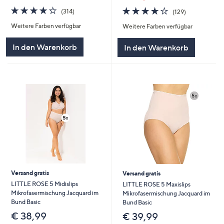
4.2
314
4.0
129
(314)
(129)
von
Bewertungen
von
Bewertungen
Weitere Farben verfügbar
Weitere Farben verfügbar
5
5
In den Warenkorb
In den Warenkorb
Versand gratis
Versand gratis
LITTLE ROSE 5 Midislips
LITTLE ROSE 5 Maxislips
Mikrofasermischung Jacquard im
Mikrofasermischung Jacquard im
Bund Basic
Bund Basic
€ 38,99
€ 39,99