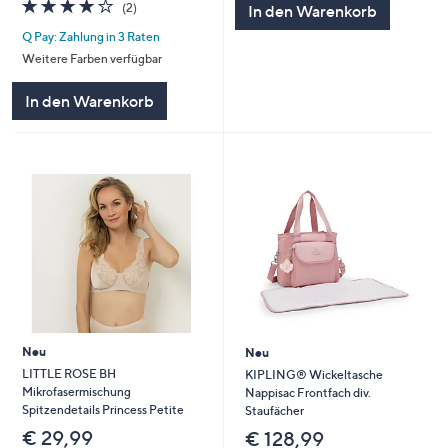
4.0
2
(2)
In den Warenkorb
von
Bewertungen
Q Pay: Zahlung in 3 Raten
5
Weitere Farben verfügbar
In den Warenkorb
Neu
Neu
LITTLE ROSE BH
KIPLING® Wickeltasche
Mikrofasermischung
Nappisac Frontfach div.
Spitzendetails Princess Petite
Staufächer
€ 29,99
€ 128,99