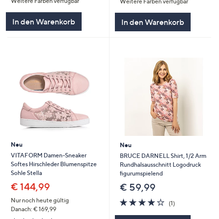
Weitere Farben verfügbar
Weitere Farben verfügbar
5
5
In den Warenkorb
In den Warenkorb
Neu
Neu
VITAFORM Damen-Sneaker
BRUCE DARNELL Shirt, 1/2 Arm
Softes Hirschleder Blumenspitze
Rundhalsausschnitt Logodruck
Sohle Stella
figurumspielend
€ 144,99
€ 59,99
4.0
1
Nur noch heute gültig
(1)
von
Bewertungen
Danach: € 169,99
5