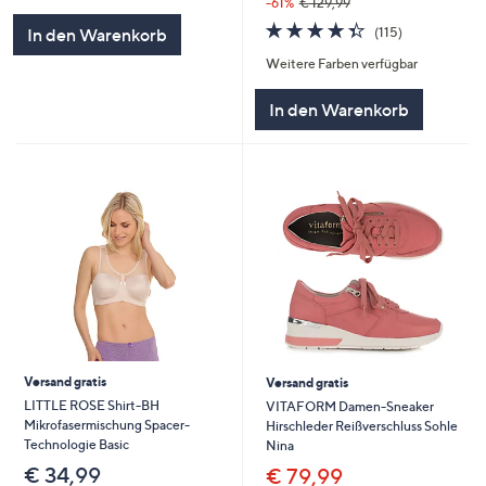
von
Bewertungen
-61%
€ 129,99
5
4.3
115
(115)
In den Warenkorb
von
Bewertungen
Weitere Farben verfügbar
5
In den Warenkorb
Versand gratis
Versand gratis
LITTLE ROSE Shirt-BH
VITAFORM Damen-Sneaker
Mikrofasermischung Spacer-
Hirschleder Reißverschluss Sohle
Technologie Basic
Nina
€ 34,99
€ 79,99