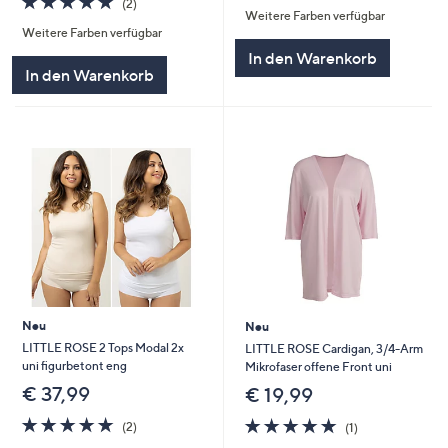
(2)
Weitere Farben verfügbar
von
Bewertungen
5
Weitere Farben verfügbar
5
In den Warenkorb
In den Warenkorb
Neu
Neu
LITTLE ROSE 2 Tops Modal 2x
LITTLE ROSE Cardigan, 3/4-Arm
uni figurbetont eng
Mikrofaser offene Front uni
€ 37,99
€ 19,99
5.0
2
5.0
1
(2)
(1)
von
Bewertungen
von
Bewertungen