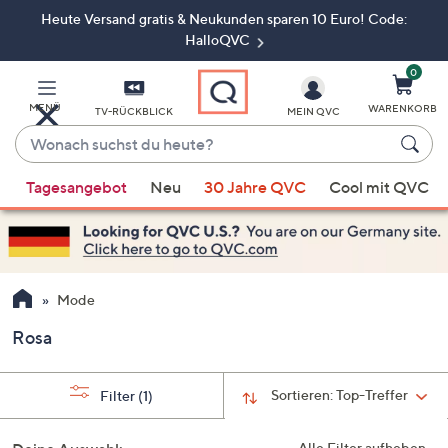
Heute Versand gratis & Neukunden sparen 10 Euro! Code:
Zum
Hauptinhalt
HalloQVC
springen
0
MENÜ
WARENKORB
TV-RÜCKBLICK
MEIN QVC
Wonach
suchst
Wenn
du
Tagesangebot
Neu
30 Jahre QVC
Cool mit QVC
Vorschläge
heute?
verfügbar
sind,
verwenden
Sie
Mode
die
Rosa
Pfeiltasten
nach
oben
Sortieren:
Top-Treffer
Filter
(1)
und
nach
Alle Filter aufheben