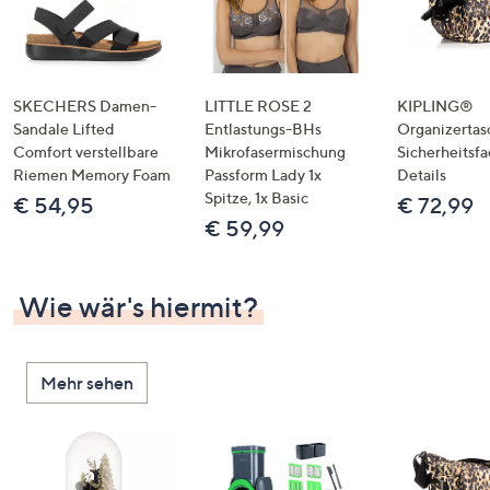
SKECHERS Damen-
LITTLE ROSE 2
KIPLING®
Sandale Lifted
Entlastungs-BHs
Organizertas
Comfort verstellbare
Mikrofasermischung
Sicherheitsf
Riemen Memory Foam
Passform Lady 1x
Details
Spitze, 1x Basic
€ 54,95
€ 72,99
€ 59,99
Wie wär's hiermit?
Mehr sehen