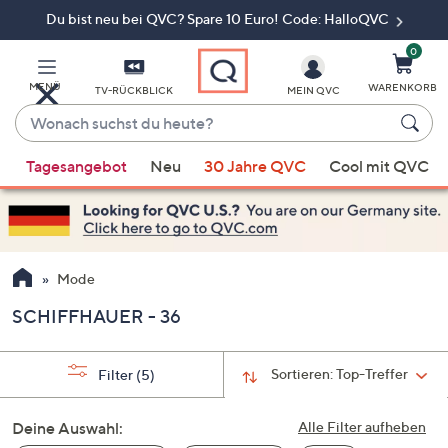
Du bist neu bei QVC? Spare 10 Euro! Code: HalloQVC
Zum
Hauptinhalt
springen
0
MENÜ
WARENKORB
TV-RÜCKBLICK
MEIN QVC
Wonach
suchst
Wenn
du
Tagesangebot
Neu
30 Jahre QVC
Cool mit QVC
Vorschläge
heute?
verfügbar
sind,
verwenden
Sie
Mode
die
SCHIFFHAUER - 36
Pfeiltasten
nach
oben
Sortieren:
Top-Treffer
Filter
(5)
und
nach
Deine Auswahl:
Alle Filter aufheben
unten