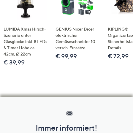
LUMIDA Xmas Hirsch-
GENIUS Nicer Dicer
KIPLING®
Szenerie unter
elektrischer
Organizertas
Glasglocke inkl. 8 LEDs
Gemüseschneider 10
Sicherheitsf
& Timer Höhe ca.
versch. Einsätze
Details
42cm, Ø 22cm
€ 99,99
€ 72,99
€ 39,99
Hilfeseiten,
Service
und
Immer informiert!
Unternehmensinformationen