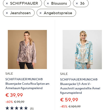
SCHIFFHAUER
Blousons
36
oder
wischen
Jeanshosen
Angebotspreise
Sie
auf
Touch-
Geräten
nach
links
bzw.
rechts,
um
diese
SALE
SALE
anzuzeigen.
SCHIFFHAUER MUNICH®
SCHIFFHAUER MUNICH®
Blusenjacke Costa Rica Spitze am
Blusenjacke 1/1-Arm V-
Ärmelsaum figurumspielend
Ausschnitt ausgestellte Ärmel
figurumspielend
€ 39,99
€ 59,99
-60%
€ 99,99
-45%
€ 109,99
5.0
6
(6)