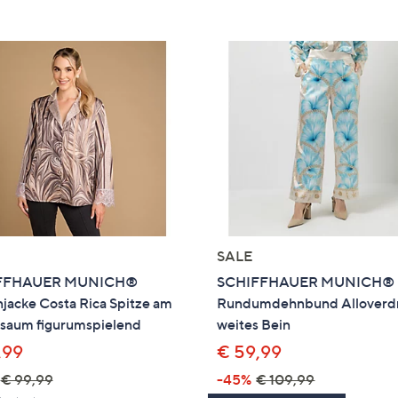
e
f
ouch-
eräten
ach
nks
zw.
chts,
m
ese
zuzeigen.
SALE
FFHAUER MUNICH®
SCHIFFHAUER MUNICH® 
jacke Costa Rica Spitze am
Rundumdehnbund Alloverd
saum figurumspielend
weites Bein
,99
€ 59,99
€ 99,99
-45%
€ 109,99