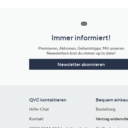
Hilfeseiten,
Service
und
Immer informiert!
Unternehmensinformationen
Premieren, Aktionen, Geheimtipps: Mit unseren
Newslettern bist du immer up to date!
Newsletter abonnieren
QVC kontaktieren
Bequem einkau
Hilfe-Chat
Bestellung
Kontakt
Vertrag widerruf