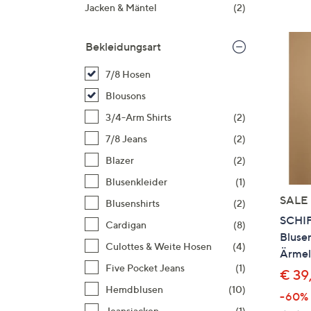
Si
Jacken & Mäntel
(2)
au
T
Bekleidungsart
G
n
7/8 Hosen
li
Blousons
b
3/4-Arm Shirts
(2)
re
7/8 Jeans
(2)
u
di
Blazer
(2)
an
Blusenkleider
(1)
SALE
Blusenshirts
(2)
SCHI
Cardigan
(8)
Blusen
Culottes & Weite Hosen
(4)
Ärmel
Five Pocket Jeans
(1)
€ 39
Hemdblusen
(10)
-60%
Jeansjacken
(1)