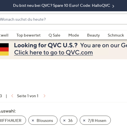
Du bist neu bei QVC? Spare 10 Euro! Code: HalloQVC
onach
chst
enn
u
rschläge
:well
Top bewertet
Q Sale
Mode
Beauty
Schmuck
eute?
rfügbar
nd,
erwenden
e
e
eiltasten
ach
ben
nd
 3
|
Seite 1 von 1
ach
nten
Auswahl:
der
IFFHAUER
Blousons
36
7/8 Hosen
ischen