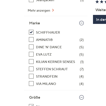
Weite
Mehr anzeigen
In de
Marke
SCHIFFHAUER
AMINATI®
(2)
DINE 'N' DANCE
(5)
EVA LUTZ
(5)
KILIAN KERNER SENSES
(1)
STEFFEN SCHRAUT
(7)
STRANDFEIN
(4)
VIA MILANO
(4)
Größe