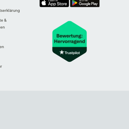
tserklärung
te &
ten
en
ur