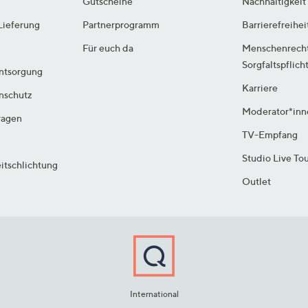
Gutscheine
Nachhaltigkeit
Lieferung
Partnerprogramm
Barrierefreihei
Für euch da
Menschenrech
Sorgfaltspflich
ntsorgung
Karriere
enschutz
Moderator*inn
ragen
TV-Empfang
Studio Live To
itschlichtung
Outlet
International