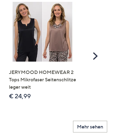
Scroll
Right
JERYMOOD HOMEWEAR 2
LITTLE ROSE 5 Maxislip
Tops Mikrofaser Seitenschlitze
Mikrofaser 3x Stickereide
leger weit
2x uni
€ 24,99
€ 49,99
Mehr sehen