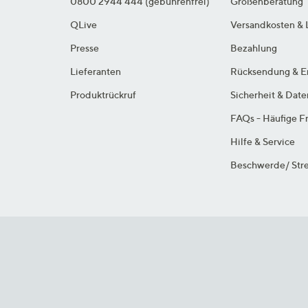
0800 2944 444 (gebührenfrei)
Größenberatung
QLive
Versandkosten & 
Presse
Bezahlung
Lieferanten
Rücksendung & E
Produktrückruf
Sicherheit & Dat
FAQs - Häufige F
Hilfe & Service
Beschwerde/ Stre