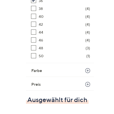
36
38
(4)
40
(4)
42
(4)
44
(4)
46
(4)
48
(3)
50
(1)
Farbe
Preis
Ausgewählt für dich