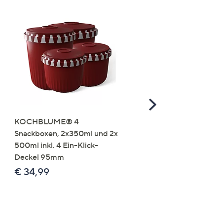
Scroll
Right
KOCHBLUME® 4
you:ly Pure Protein Limo
Snackboxen, 2x350ml und 2x
Lysin 575g für 25 Portio
500ml inkl. 4 Ein-Klick-
€ 49,99
Deckel 95mm
€ 86,94 /1 kg
€ 34,99