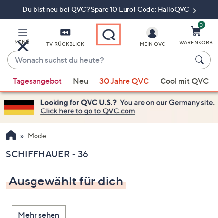
Du bist neu bei QVC? Spare 10 Euro! Code: HalloQVC
Zum
Hauptinhalt
springen
0
MENÜ
WARENKORB
TV-RÜCKBLICK
MEIN QVC
Wonach
suchst
Wenn
du
Tagesangebot
Neu
30 Jahre QVC
Cool mit QVC
Vorschläge
heute?
verfügbar
sind,
verwenden
Sie
Mode
die
SCHIFFHAUER - 36
Pfeiltasten
nach
Ausgewählt für dich
oben
und
nach
Mehr sehen
unten