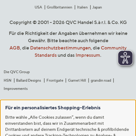
USA
Großbritannien
Italien
Japan
Copyright © 2001 - 2026 QVC Handel S.à r.l. & Co. KG
Für die Richtigkeit der Angaben übernehmen wir keine
Gewähr. Bitte beachte auch folgende
AGB
, die
Datenschutzbestimmungen
, die
Community
Standards
und das
Impressum
.
Die QVC Group
HSN
Ballard Designs
Frontgate
Garnet Hill
grandin road
Improvements
Für ein personalisiertes Shopping-Erlebnis
Bitte wähle „Alle Cookies zulassen“, wenn du damit
einverstanden bist, dass wir in Zusammenarbeit mit
Drittanbietern auf deinem Endgerät technische & profilbildende
Cookies und andere Tracking-Technologien zu Analyse- &