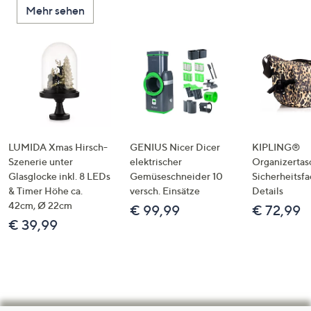
Mehr sehen
LUMIDA Xmas Hirsch-
GENIUS Nicer Dicer
KIPLING®
Szenerie unter
elektrischer
Organizertas
Glasglocke inkl. 8 LEDs
Gemüseschneider 10
Sicherheitsf
& Timer Höhe ca.
versch. Einsätze
Details
42cm, Ø 22cm
€ 99,99
€ 72,99
€ 39,99