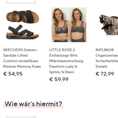
oder
wischen
Sie
auf
Touch-
Geräten
nach
links
SKECHERS Damen-
LITTLE ROSE 2
KIPLING®
bzw.
Sandale Lifted
Entlastungs-BHs
Organizertas
Comfort verstellbare
Mikrofasermischung
Sicherheitsf
rechts,
Riemen Memory Foam
Passform Lady 1x
Details
um
Spitze, 1x Basic
€ 54,95
€ 72,99
diese
€ 59,99
anzuzeigen.
Wie wär's hiermit?