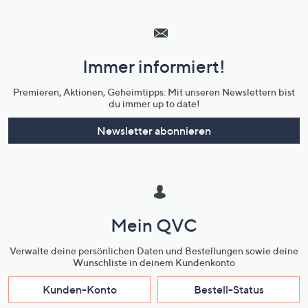
Hilfeseiten,
Service
und
Immer informiert!
Unternehmensinformationen
Premieren, Aktionen, Geheimtipps: Mit unseren Newslettern bist
du immer up to date!
Newsletter abonnieren
Mein QVC
Verwalte deine persönlichen Daten und Bestellungen sowie deine
Wunschliste in deinem Kundenkonto
Kunden-Konto
Bestell-Status