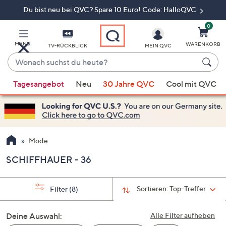
Du bist neu bei QVC? Spare 10 Euro! Code: HalloQVC
Zum
Hauptinhalt
springen
0
MENÜ
WARENKORB
TV-RÜCKBLICK
MEIN QVC
Wonach
suchst
Wenn
du
Tagesangebot
Neu
30 Jahre QVC
Cool mit QVC
Vorschläge
heute?
verfügbar
sind,
verwenden
Sie
Mode
die
SCHIFFHAUER - 36
Pfeiltasten
nach
oben
Sortieren:
Top-Treffer
Filter
(8)
und
nach
Deine Auswahl:
Alle Filter aufheben
unten