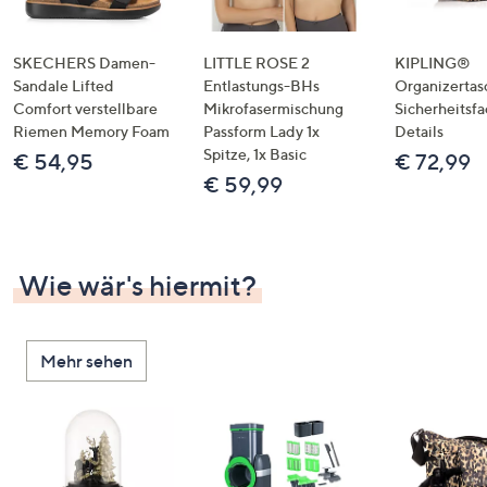
SKECHERS Damen-
LITTLE ROSE 2
KIPLING®
Sandale Lifted
Entlastungs-BHs
Organizertas
Comfort verstellbare
Mikrofasermischung
Sicherheitsf
Riemen Memory Foam
Passform Lady 1x
Details
Spitze, 1x Basic
€ 54,95
€ 72,99
€ 59,99
Wie wär's hiermit?
Mehr sehen