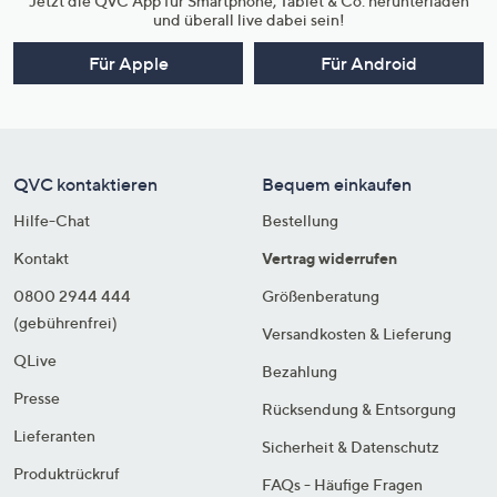
Jetzt die QVC App für Smartphone, Tablet & Co. herunterladen
und überall live dabei sein!
Für Apple
Für Android
QVC kontaktieren
Bequem einkaufen
Hilfe-Chat
Bestellung
Kontakt
Vertrag widerrufen
0800 2944 444
Größenberatung
(gebührenfrei)
Versandkosten & Lieferung
QLive
Bezahlung
Presse
Rücksendung & Entsorgung
Lieferanten
Sicherheit & Datenschutz
Produktrückruf
FAQs - Häufige Fragen