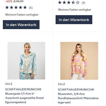
3.4
9
-60%
€ 99,99
(9)
von
Bewertungen
5.0
5
(5)
Weitere Farben verfügbar
5
von
Bewertungen
Weitere Farben verfügbar
5
In den Warenkorb
In den Warenkorb
SALE
SALE
SCHIFFHAUER MUNICH®
SCHIFFHAUER MUNICH®
Blusenjacke 1/1-Arm V-
Blusenshirt, 3/4-Arm
Ausschnitt ausgestellte Ärmel
Rundhalsausschnitt Materialmix
figurumspielend
leger weit