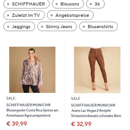
SCHIFFHAUER
Blousons
36
oder
wischen
Zuletzt im TV
Angebotspreise
Sie
auf
Jeggings
Skinny Jeans
Blusenshirts
Touch-
Geräten
nach
links
bzw.
rechts,
um
diese
anzuzeigen.
SALE
SALE
SCHIFFHAUER MUNICH®
SCHIFFHAUER MUNICH®
Blusenjacke Costa Rica Spitze am
Jeans Las Vegas 2 Knöpfe
Ärmelsaum figurumspielend
Strasssteinbesatz schmales Bein
€ 39,99
€ 32,99