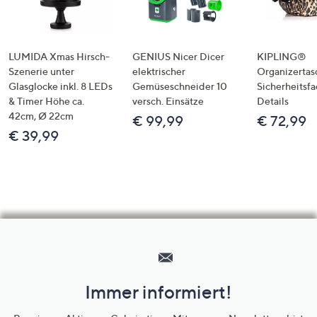
LUMIDA Xmas Hirsch-
GENIUS Nicer Dicer
KIPLING®
Szenerie unter
elektrischer
Organizertas
Glasglocke inkl. 8 LEDs
Gemüseschneider 10
Sicherheitsf
& Timer Höhe ca.
versch. Einsätze
Details
42cm, Ø 22cm
€ 99,99
€ 72,99
€ 39,99
Hilfeseiten,
Service
und
Immer informiert!
Unternehmensinformationen