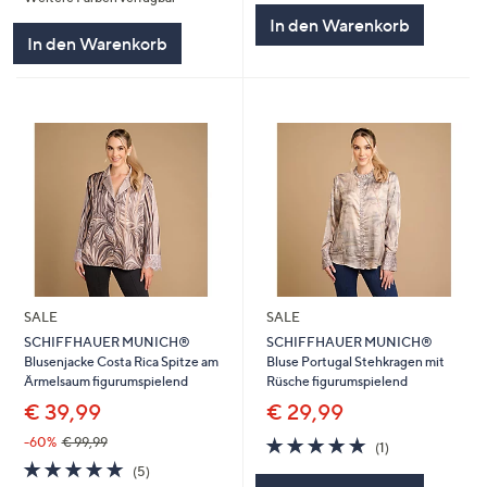
In den Warenkorb
In den Warenkorb
SALE
SALE
SCHIFFHAUER MUNICH®
SCHIFFHAUER MUNICH®
Blusenjacke Costa Rica Spitze am
Bluse Portugal Stehkragen mit
Ärmelsaum figurumspielend
Rüsche figurumspielend
€ 39,99
€ 29,99
5.0
1
-60%
€ 99,99
(1)
von
Bewertungen
5.0
5
(5)
5
von
Bewertungen