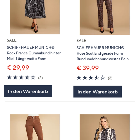
SALE
SALE
SCHIFFHAUER MUNICH®
SCHIFFHAUER MUNICH®
Rock France Gummibund hinten
Hose Scotland gerade Form
Midi-Länge weite Form
Rundumdehnbund weites Bein
€ 29,99
€ 39,99
3.5
2
3.5
2
(2)
(2)
von
Bewertungen
von
Bewertungen
5
5
In den Warenkorb
In den Warenkorb