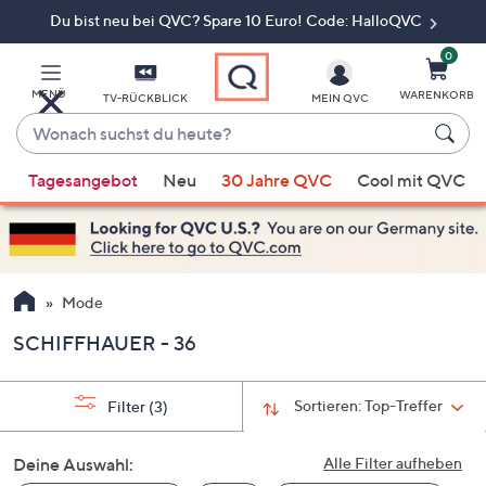
Du bist neu bei QVC? Spare 10 Euro! Code: HalloQVC
Zum
Hauptinhalt
springen
0
MENÜ
WARENKORB
TV-RÜCKBLICK
MEIN QVC
Wonach
suchst
Wenn
du
Tagesangebot
Neu
30 Jahre QVC
Cool mit QVC
Vorschläge
heute?
verfügbar
sind,
verwenden
Sie
Mode
die
SCHIFFHAUER - 36
Pfeiltasten
nach
oben
Sortieren:
Top-Treffer
Filter
(3)
und
nach
Deine Auswahl:
Alle Filter aufheben
unten