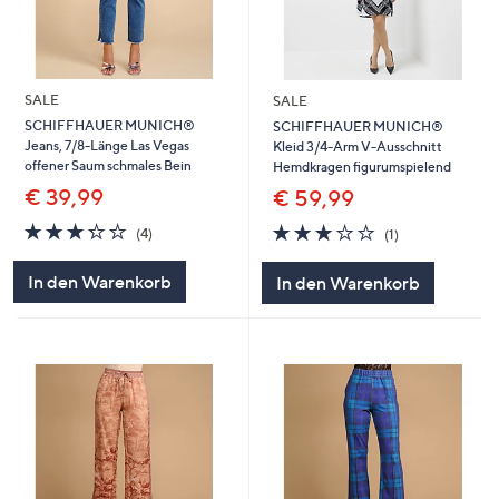
SALE
SALE
SCHIFFHAUER MUNICH®
SCHIFFHAUER MUNICH®
Jeans, 7/8-Länge Las Vegas
Kleid 3/4-Arm V-Ausschnitt
offener Saum schmales Bein
Hemdkragen figurumspielend
€ 39,99
€ 59,99
3.2
4
3.0
1
(4)
(1)
von
Bewertungen
von
Bewertungen
5
5
In den Warenkorb
In den Warenkorb