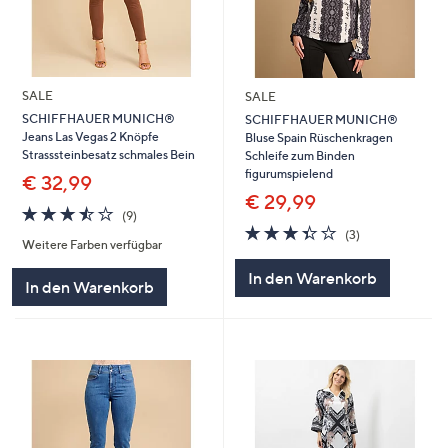
SALE
SALE
SCHIFFHAUER MUNICH®
SCHIFFHAUER MUNICH®
Jeans Las Vegas 2 Knöpfe
Bluse Spain Rüschenkragen
Strasssteinbesatz schmales Bein
Schleife zum Binden
figurumspielend
€ 32,99
€ 29,99
3.4
9
(9)
von
Bewertungen
3.3
3
(3)
Weitere Farben verfügbar
5
von
Bewertungen
5
In den Warenkorb
In den Warenkorb