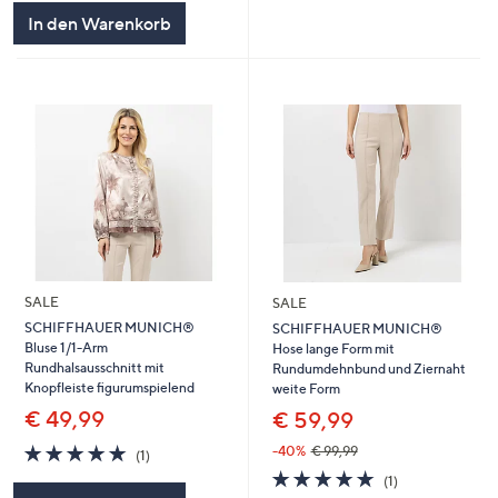
In den Warenkorb
SALE
SALE
SCHIFFHAUER MUNICH®
SCHIFFHAUER MUNICH®
Bluse 1/1-Arm
Hose lange Form mit
Rundhalsausschnitt mit
Rundumdehnbund und Ziernaht
Knopfleiste figurumspielend
weite Form
€ 49,99
€ 59,99
5.0
1
-40%
€ 99,99
(1)
von
Bewertungen
5.0
1
(1)
5
von
Bewertungen