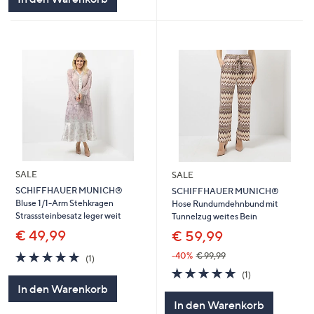
SALE
SALE
SCHIFFHAUER MUNICH®
SCHIFFHAUER MUNICH®
Bluse 1/1-Arm Stehkragen
Hose Rundumdehnbund mit
Strasssteinbesatz leger weit
Tunnelzug weites Bein
€ 49,99
€ 59,99
5.0
1
-40%
€ 99,99
(1)
von
Bewertungen
5.0
1
(1)
5
von
Bewertungen
In den Warenkorb
5
In den Warenkorb