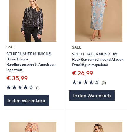
SALE
SALE
SCHIFFHAUER MUNICH®
SCHIFFHAUER MUNICH®
Blazer France
Rock Rundumdehnbund Allover-
Rundhalsausschnitt Ärmelsaum
Druck figurumspielend
leger weit
€ 26,99
€ 35,99
4.0
2
(2)
4.0
1
von
Bewertungen
(1)
von
Bewertungen
5
In den Warenkorb
5
In den Warenkorb