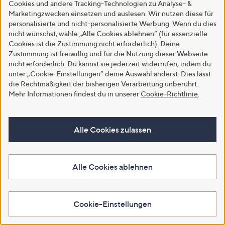
Cookies und andere Tracking-Technologien zu Analyse- &
Marketingzwecken einsetzen und auslesen. Wir nutzen diese für
personalisierte und nicht-personalisierte Werbung. Wenn du dies
nicht wünschst, wähle „Alle Cookies ablehnen“ (für essenzielle
Cookies ist die Zustimmung nicht erforderlich). Deine
Zustimmung ist freiwillig und für die Nutzung dieser Webseite
nicht erforderlich. Du kannst sie jederzeit widerrufen, indem du
unter „Cookie-Einstellungen“ deine Auswahl änderst. Dies lässt
die Rechtmäßigkeit der bisherigen Verarbeitung unberührt.
Mehr Informationen findest du in unserer
Cookie-Richtlinie
.
SALE
SALE
Alle Cookies zulassen
SCHIFFHAUER MUNICH®
SCHIFFHAUER MUNICH®
Kleid 3/4-Arm V-Ausschnitt
Cardigan V-Ausschnitt mit
Allover Druck figurumspielend
Knopfleiste figurumspielend
Alle Cookies ablehnen
€ 59,99
€ 49,99
In den Warenkorb
In den Warenkorb
Cookie-Einstellungen