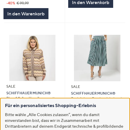
In den Warenkorb
-40%
€ 99,99
In den Warenkorb
SALE
SALE
SCHIFFHAUER MUNICH®
SCHIFFHAUER MUNICH®
Bluse 1/1-Arm Hemdkragen mit
Rock A-Linie Rundumdehnbund
Strassapplikation
mit Stickerei figurumspielend
Für ein personalisiertes Shopping-Erlebnis
figurumspielend
€ 49,99
Bitte wähle „Alle Cookies zulassen“, wenn du damit
€ 49,99
einverstanden bist, dass wir in Zusammenarbeit mit
In den Warenkorb
Drittanbietern auf deinem Endgerät technische & profilbildende
In den Warenkorb