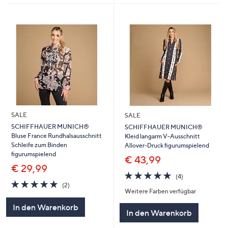
SALE
SALE
SCHIFFHAUER MUNICH®
SCHIFFHAUER MUNICH®
Bluse France Rundhalsausschnitt
Kleid langarm V-Ausschnitt
Schleife zum Binden
Allover-Druck figurumspielend
figurumspielend
€ 43,99
€ 29,99
4.8
4
(4)
5.0
2
von
Bewertungen
(2)
Weitere Farben verfügbar
von
Bewertungen
5
5
In den Warenkorb
In den Warenkorb