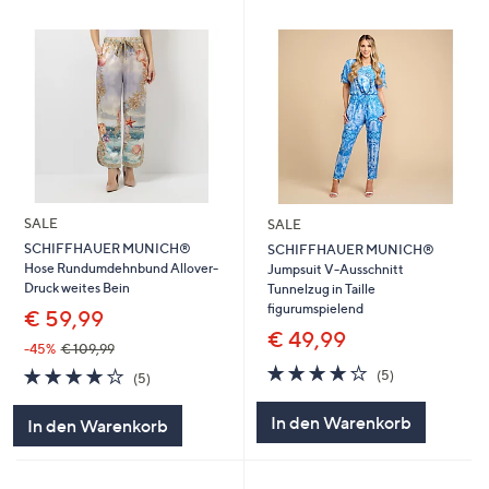
SALE
SALE
SCHIFFHAUER MUNICH®
SCHIFFHAUER MUNICH®
Hose Rundumdehnbund Allover-
Jumpsuit V-Ausschnitt
Druck weites Bein
Tunnelzug in Taille
figurumspielend
€ 59,99
€ 49,99
-45%
€ 109,99
4.2
5
4.2
5
(5)
(5)
von
Bewertungen
von
Bewertungen
5
5
In den Warenkorb
In den Warenkorb