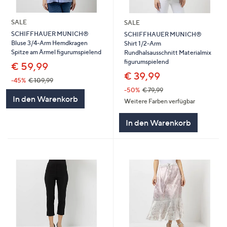
SALE
SALE
SCHIFFHAUER MUNICH®
SCHIFFHAUER MUNICH®
Bluse 3/4-Arm Hemdkragen
Shirt 1/2-Arm
Spitze am Ärmel figurumspielend
Rundhalsausschnitt Materialmix
figurumspielend
€ 59,99
€ 39,99
-45%
€ 109,99
-50%
€ 79,99
In den Warenkorb
Weitere Farben verfügbar
In den Warenkorb