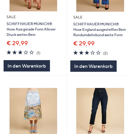
SALE
SALE
SCHIFFHAUER MUNICH®
SCHIFFHAUER MUNICH®
Hose Asia gerade Form Allover
Hose England ausgestelltes Bein
Druck weites Bein
Rundumdehnbund weite Form
€ 29,99
€ 29,99
3.0
1
3.0
2
(1)
(2)
von
Bewertungen
von
Bewertungen
5
5
In den Warenkorb
In den Warenkorb