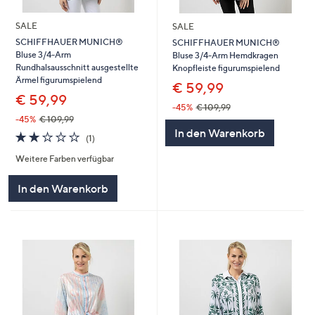
SALE
SALE
SCHIFFHAUER MUNICH®
SCHIFFHAUER MUNICH®
Bluse 3/4-Arm
Bluse 3/4-Arm Hemdkragen
Rundhalsausschnitt ausgestellte
Knopfleiste figurumspielend
Ärmel figurumspielend
€ 59,99
€ 59,99
-45%
€ 109,99
-45%
€ 109,99
In den Warenkorb
2.0
1
(1)
von
Bewertungen
Weitere Farben verfügbar
5
In den Warenkorb