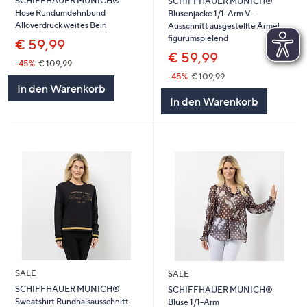
SCHIFFHAUER MUNICH®
SCHIFFHAUER MUNICH®
Hose Rundumdehnbund
Blusenjacke 1/1-Arm V-
Alloverdruck weites Bein
Ausschnitt ausgestellte Ärmel
figurumspielend
€ 59,99
€ 59,99
-45%
€ 109,99
-45%
€ 109,99
In den Warenkorb
In den Warenkorb
SALE
SALE
SCHIFFHAUER MUNICH®
SCHIFFHAUER MUNICH®
Sweatshirt Rundhalsausschnitt
Bluse 1/1-Arm