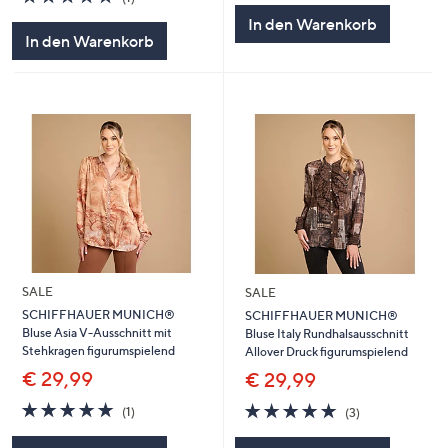
von
Bewertungen
5
In den Warenkorb
5
In den Warenkorb
SALE
SALE
SCHIFFHAUER MUNICH®
SCHIFFHAUER MUNICH®
Bluse Asia V-Ausschnitt mit
Bluse Italy Rundhalsausschnitt
Stehkragen figurumspielend
Allover Druck figurumspielend
€ 29,99
€ 29,99
5.0
1
5.0
3
(1)
(3)
von
Bewertungen
von
Bewertungen
5
5