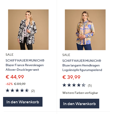
SALE
SALE
SCHIFFHAUER MUNICH®
SCHIFFHAUER MUNICH®
Blazer France Reverskragen
Bluse langarm Hemdkragen
Allover-Druck leger weit
Logoknöpfe figurumspielend
€ 44,99
€ 39,99
4.4
5
-62%
€ 119,99
(5)
von
Bewertungen
4.5
2
(2)
Weitere Farben verfügbar
5
von
Bewertungen
5
In den Warenkorb
In den Warenkorb