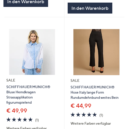
In den Warenkorb
5
In den Warenkorb
SALE
SALE
SCHIFFHAUER MUNICH®
SCHIFFHAUER MUNICH®
Bluse Hemdkragen
Hose Italy lange Form
Strassapplikation
Rundumdehnbund weites Bein
figurumspielend
€ 44,99
€ 49,99
5.0
1
(1)
5.0
1
von
Bewertungen
(1)
Weitere Farben verfügbar
von
Bewertungen
5
Weitere Farben verfügbar
5