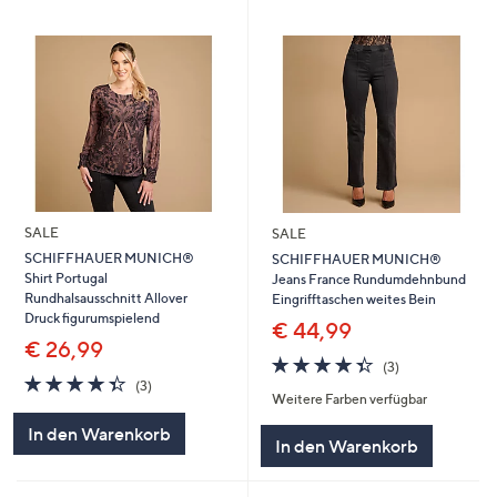
SALE
SALE
SCHIFFHAUER MUNICH®
SCHIFFHAUER MUNICH®
Shirt Portugal
Jeans France Rundumdehnbund
Rundhalsausschnitt Allover
Eingrifftaschen weites Bein
Druck figurumspielend
€ 44,99
€ 26,99
4.3
3
(3)
4.3
3
von
Bewertungen
(3)
Weitere Farben verfügbar
von
Bewertungen
5
5
In den Warenkorb
In den Warenkorb