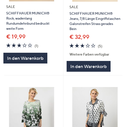
SALE
SALE
SCHIFFHAUER MUNICH®
SCHIFFHAUER MUNICH®
Rock, wadenlang
Jeans, 7/8 Länge Eingriffstaschen
Rundumdehnbund bedruckt
Galonstreifen Strass gerades
weite Form
Bein
€ 19,99
€ 32,99
3.0
1
2.6
5
(1)
(5)
von
Bewertungen
von
Bewertungen
Weitere Farben verfügbar
5
5
In den Warenkorb
In den Warenkorb