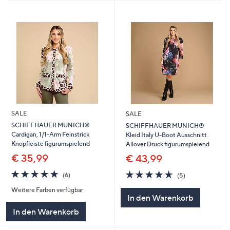
SALE
SALE
SCHIFFHAUER MUNICH®
SCHIFFHAUER MUNICH®
Cardigan, 1/1-Arm Feinstrick
Kleid Italy U-Boot Ausschnitt
Knopfleiste figurumspielend
Allover Druck figurumspielend
€ 35,99
€ 43,99
4.7
6
4.6
5
(6)
(5)
von
Bewertungen
von
Bewertungen
Weitere Farben verfügbar
5
5
In den Warenkorb
In den Warenkorb