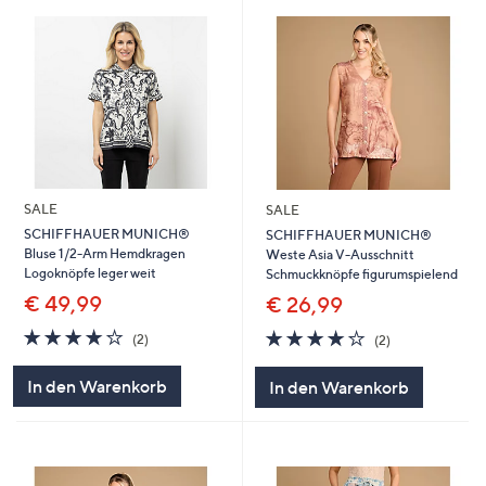
SALE
SALE
SCHIFFHAUER MUNICH®
SCHIFFHAUER MUNICH®
Bluse 1/2-Arm Hemdkragen
Weste Asia V-Ausschnitt
Logoknöpfe leger weit
Schmuckknöpfe figurumspielend
€ 49,99
€ 26,99
4.0
2
4.0
2
(2)
(2)
von
Bewertungen
von
Bewertungen
5
5
In den Warenkorb
In den Warenkorb