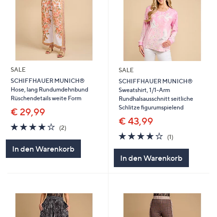
SALE
SALE
SCHIFFHAUER MUNICH®
SCHIFFHAUER MUNICH®
Hose, lang Rundumdehnbund
Sweatshirt, 1/1-Arm
Rüschendetails weite Form
Rundhalsausschnitt seitliche
Schlitze figurumspielend
€ 29,99
€ 43,99
4.0
2
(2)
von
Bewertungen
4.0
1
(1)
5
von
Bewertungen
In den Warenkorb
5
In den Warenkorb