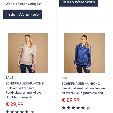
In den Warenkorb
Weitere Farben verfügbar
5
In den Warenkorb
SALE
SALE
SCHIFFHAUER MUNICH®
SCHIFFHAUER MUNICH®
Pullover Switzerland
Sweatshirt Austria Hemdkragen
Rundhalsausschnitt Allover
Allover Druck figurumspielend
Druck figurumspielend
€ 29,99
€ 29,99
5.0
1
(1)
5.0
1
von
Bewertungen
(1)