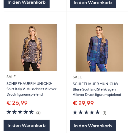
In den Warenkorb
In den Warenkorb
SALE
SALE
SCHIFFHAUER MUNICH®
SCHIFFHAUER MUNICH®
Shirt Italy V-Ausschnitt Allover
Bluse Scotland Stehkragen
Druck figurumspielend
Allover Druck figurumspielend
€ 26,99
€ 29,99
5.0
2
5.0
1
(2)
(1)
von
Bewertungen
von
Bewertungen
5
5
In den Warenkorb
In den Warenkorb