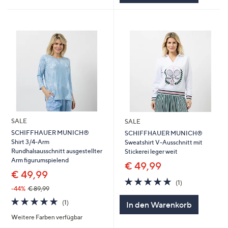
SALE
SALE
SCHIFFHAUER MUNICH®
SCHIFFHAUER MUNICH®
Shirt 3/4-Arm
Sweatshirt V-Ausschnitt mit
Rundhalsausschnitt ausgestellter
Stickerei leger weit
Arm figurumspielend
€ 49,99
€ 49,99
5.0
1
(1)
von
Bewertungen
-44%
€ 89,99
5
5.0
1
(1)
In den Warenkorb
von
Bewertungen
Weitere Farben verfügbar
5