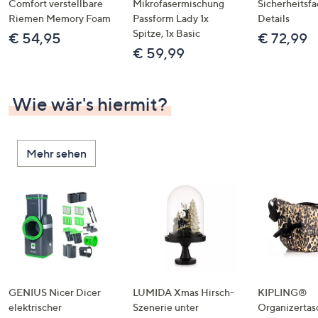
Comfort verstellbare
Mikrofasermischung
Sicherheitsf
Riemen Memory Foam
Passform Lady 1x
Details
Spitze, 1x Basic
€ 54,95
€ 72,99
€ 59,99
Wie wär's hiermit?
Mehr sehen
GENIUS Nicer Dicer
LUMIDA Xmas Hirsch-
KIPLING®
elektrischer
Szenerie unter
Organizertas