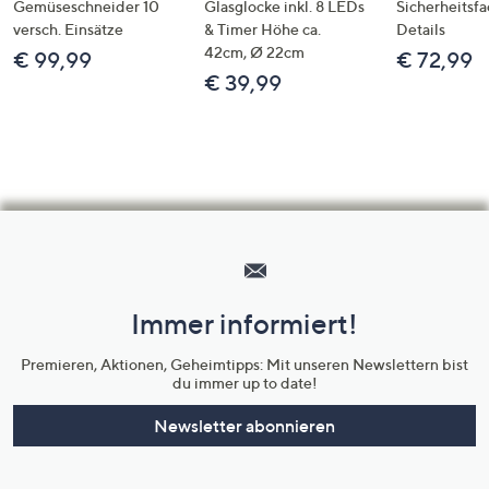
Gemüseschneider 10
Glasglocke inkl. 8 LEDs
Sicherheitsf
versch. Einsätze
& Timer Höhe ca.
Details
42cm, Ø 22cm
€ 99,99
€ 72,99
€ 39,99
Hilfeseiten,
Service
und
Immer informiert!
Unternehmensinformationen
Premieren, Aktionen, Geheimtipps: Mit unseren Newslettern bist
du immer up to date!
Newsletter abonnieren