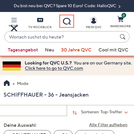
Du bist neu bei QVC? Spare 10 Euro! Code: HalloQVC
Zum
Hauptinhalt
springen
0
MENÜ
WARENKORB
TV-RÜCKBLICK
MEIN QVC
Wonach
suchst
Wenn
du
Tagesangebot
Neu
30 Jahre QVC
Cool mit QVC
Vorschläge
heute?
verfügbar
sind,
verwenden
Sie
Mode
die
SCHIFFHAUER - 36 - Jeansjacken
Pfeiltasten
nach
oben
Sortieren:
Top-Treffer
und
Deine Auswahl:
nach
Alle Filter aufheben
unten