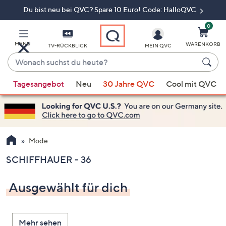
Du bist neu bei QVC? Spare 10 Euro! Code: HalloQVC
Zum
Hauptinhalt
springen
0
MENÜ
WARENKORB
TV-RÜCKBLICK
MEIN QVC
Wonach
suchst
Wenn
du
Tagesangebot
Neu
30 Jahre QVC
Cool mit QVC
Vorschläge
heute?
verfügbar
sind,
verwenden
Sie
Mode
die
SCHIFFHAUER - 36
Pfeiltasten
nach
Ausgewählt für dich
oben
und
nach
Mehr sehen
unten