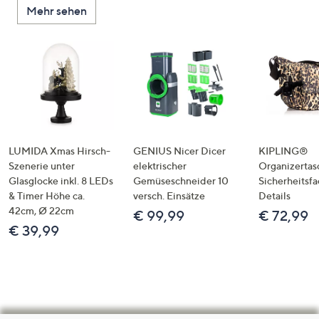
Mehr sehen
LUMIDA Xmas Hirsch-
GENIUS Nicer Dicer
KIPLING®
Szenerie unter
elektrischer
Organizertas
Glasglocke inkl. 8 LEDs
Gemüseschneider 10
Sicherheitsf
& Timer Höhe ca.
versch. Einsätze
Details
42cm, Ø 22cm
€ 99,99
€ 72,99
€ 39,99