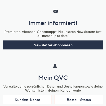
Hilfeseiten,
Service
und
Immer informiert!
Unternehmensinformationen
Premieren, Aktionen, Geheimtipps: Mit unseren Newslettern bist
du immer up to date!
Newsletter abonnieren
Mein QVC
Verwalte deine persönlichen Daten und Bestellungen sowie deine
Wunschliste in deinem Kundenkonto
Kunden-Konto
Bestell-Status