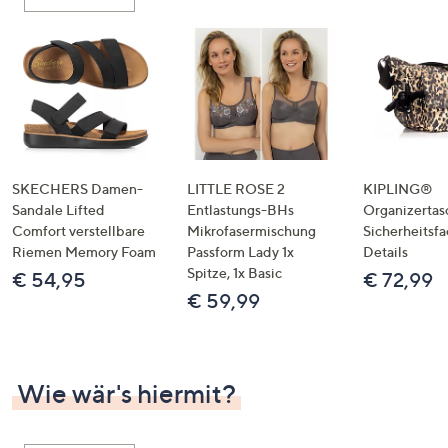
oder
wischen
Sie
auf
Touch-
Geräten
nach
links
SKECHERS Damen-
LITTLE ROSE 2
KIPLING®
bzw.
Sandale Lifted
Entlastungs-BHs
Organizertas
Comfort verstellbare
Mikrofasermischung
Sicherheitsf
rechts,
Riemen Memory Foam
Passform Lady 1x
Details
um
Spitze, 1x Basic
€ 54,95
€ 72,99
diese
€ 59,99
anzuzeigen.
Wie wär's hiermit?