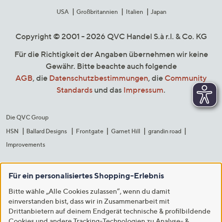
USA
Großbritannien
Italien
Japan
Copyright © 2001 - 2026 QVC Handel S.à r.l. & Co. KG
Für die Richtigkeit der Angaben übernehmen wir keine
Gewähr. Bitte beachte auch folgende
AGB
, die
Datenschutzbestimmungen
, die
Community
Standards
und das
Impressum
.
Die QVC Group
HSN
Ballard Designs
Frontgate
Garnet Hill
grandin road
Improvements
Für ein personalisiertes Shopping-Erlebnis
Bitte wähle „Alle Cookies zulassen“, wenn du damit
einverstanden bist, dass wir in Zusammenarbeit mit
Drittanbietern auf deinem Endgerät technische & profilbildende
Cookies und andere Tracking-Technologien zu Analyse- &