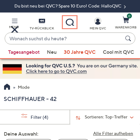
Du bist neu bei QVC? Spare 10 Euro! Code: HalloQVC
Zum
Hauptinhalt
springen
0
MENÜ
WARENKORB
TV-RÜCKBLICK
MEIN QVC
Wonach
suchst
Wenn
du
Tagesangebot
Neu
30 Jahre QVC
Cool mit QVC
Vorschläge
heute?
verfügbar
sind,
verwenden
Sie
Mode
die
SCHIFFHAUER - 42
Pfeiltasten
nach
oben
Sortieren:
Top-Treffer
Filter
(4)
und
nach
Deine Auswahl:
Alle Filter aufheben
unten