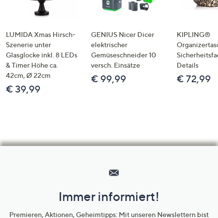
LUMIDA Xmas Hirsch-
GENIUS Nicer Dicer
KIPLING®
Szenerie unter
elektrischer
Organizertas
Glasglocke inkl. 8 LEDs
Gemüseschneider 10
Sicherheitsf
& Timer Höhe ca.
versch. Einsätze
Details
42cm, Ø 22cm
€ 99,99
€ 72,99
€ 39,99
Hilfeseiten,
Service
und
Immer informiert!
Unternehmensinformationen
Premieren, Aktionen, Geheimtipps: Mit unseren Newslettern bist