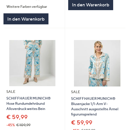
5
von
Bewertungen
In den Warenkorb
Weitere Farben verfügbar
5
In den Warenkorb
SALE
SALE
SCHIFFHAUER MUNICH®
SCHIFFHAUER MUNICH®
Hose Rundumdehnbund
Blusenjacke 1/1-Arm V-
Alloverdruck weites Bein
Ausschnitt ausgestellte Ärmel
figurumspielend
€ 59,99
€ 59,99
-45%
€ 109,99