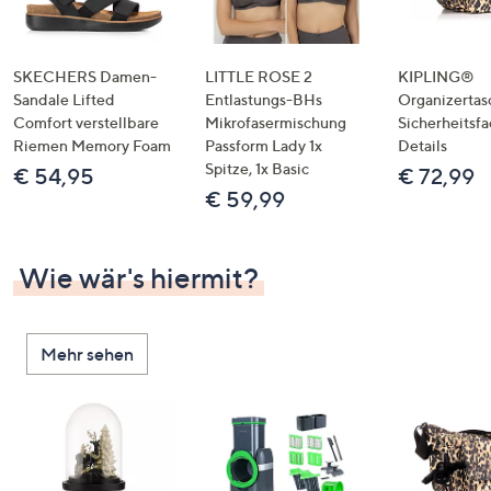
SKECHERS Damen-
LITTLE ROSE 2
KIPLING®
Sandale Lifted
Entlastungs-BHs
Organizertas
Comfort verstellbare
Mikrofasermischung
Sicherheitsf
Riemen Memory Foam
Passform Lady 1x
Details
Spitze, 1x Basic
€ 54,95
€ 72,99
€ 59,99
Wie wär's hiermit?
Mehr sehen