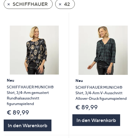
SCHIFFHAUER
42
oder
wischen
Sie
auf
Touch-
Geräten
nach
links
bzw.
rechts,
um
Neu
Neu
diese
SCHIFFHAUER MUNICH®
SCHIFFHAUER MUNICH®
Shirt, 3/4-Arm gemustert
Shirt, 3/4-Arm V-Ausschnitt
anzuzeigen.
Rundhalsausschnitt
Allover-Druck figurumspielend
figurumspielend
€ 89,99
€ 89,99
In den Warenkorb
In den Warenkorb