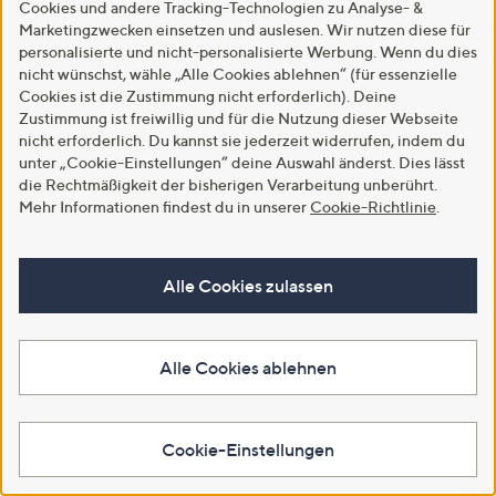
SALE
Cookies und andere Tracking-Technologien zu Analyse- &
SCHIFFHAUER MUNICH®
SCHIFFHAUER MUNICH®
Marketingzwecken einsetzen und auslesen. Wir nutzen diese für
Shirt Portugal
Jeans France Rundumdehnbund
personalisierte und nicht-personalisierte Werbung. Wenn du dies
Rundhalsausschnitt Allover
Eingrifftaschen weites Bein
nicht wünschst, wähle „Alle Cookies ablehnen“ (für essenzielle
Druck figurumspielend
€ 44,99
Cookies ist die Zustimmung nicht erforderlich). Deine
€ 26,99
Zustimmung ist freiwillig und für die Nutzung dieser Webseite
4.3
3
(3)
nicht erforderlich. Du kannst sie jederzeit widerrufen, indem du
4.3
3
von
Bewertungen
(3)
unter „Cookie-Einstellungen“ deine Auswahl änderst. Dies lässt
Weitere Farben verfügbar
von
Bewertungen
5
die Rechtmäßigkeit der bisherigen Verarbeitung unberührt.
5
In den Warenkorb
Mehr Informationen findest du in unserer
Cookie-Richtlinie
.
In den Warenkorb
Alle Cookies zulassen
Alle Cookies ablehnen
Cookie-Einstellungen
SALE
SALE