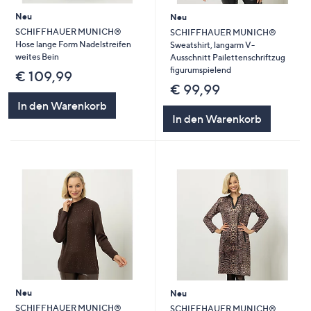
Neu
Neu
SCHIFFHAUER MUNICH®
SCHIFFHAUER MUNICH®
Hose lange Form Nadelstreifen
Sweatshirt, langarm V-
weites Bein
Ausschnitt Pailettenschriftzug
figurumspielend
€ 109,99
€ 99,99
In den Warenkorb
In den Warenkorb
Neu
Neu
SCHIFFHAUER MUNICH®
SCHIFFHAUER MUNICH®