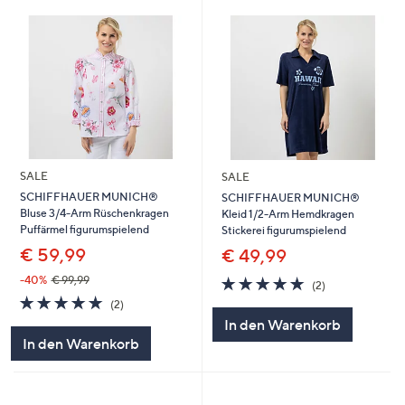
SALE
SALE
SCHIFFHAUER MUNICH®
SCHIFFHAUER MUNICH®
Bluse 3/4-Arm Rüschenkragen
Kleid 1/2-Arm Hemdkragen
Puffärmel figurumspielend
Stickerei figurumspielend
€ 59,99
€ 49,99
5.0
2
-40%
€ 99,99
(2)
von
Bewertungen
5.0
2
(2)
5
von
Bewertungen
In den Warenkorb
5
In den Warenkorb