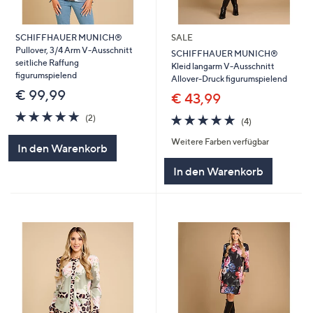
SCHIFFHAUER MUNICH®
SALE
Pullover, 3/4 Arm V-Ausschnitt
SCHIFFHAUER MUNICH®
seitliche Raffung
Kleid langarm V-Ausschnitt
figurumspielend
Allover-Druck figurumspielend
€ 99,99
€ 43,99
5.0
2
4.8
4
(2)
(4)
von
Bewertungen
von
Bewertungen
5
Weitere Farben verfügbar
5
In den Warenkorb
In den Warenkorb