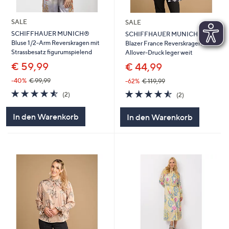
SALE
SALE
SCHIFFHAUER MUNICH®
SCHIFFHAUER MUNICH®
Bluse 1/2-Arm Reverskragen mit
Blazer France Reverskragen
Strassbesatz figurumspielend
Allover-Druck leger weit
€ 59,99
€ 44,99
-40%
€ 99,99
-62%
€ 119,99
4.5
2
4.5
2
(2)
(2)
von
Bewertungen
von
Bewertungen
5
5
In den Warenkorb
In den Warenkorb