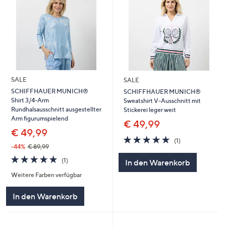
SALE
SALE
SCHIFFHAUER MUNICH®
SCHIFFHAUER MUNICH®
Shirt 3/4-Arm
Sweatshirt V-Ausschnitt mit
Rundhalsausschnitt ausgestellter
Stickerei leger weit
Arm figurumspielend
€ 49,99
€ 49,99
5.0
1
(1)
von
Bewertungen
-44%
€ 89,99
5
5.0
1
(1)
In den Warenkorb
von
Bewertungen
Weitere Farben verfügbar
5
In den Warenkorb