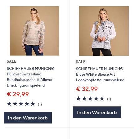
SALE
SALE
SCHIFFHAUER MUNICH®
SCHIFFHAUER MUNICH®
Pullover Switzerland
Bluse White Blouse Art
Rundhalsausschnitt Allover
Logoknöpfe figurumspielend
Druck figurumspielend
€ 32,99
€ 29,99
5.0
1
(1)
5.0
1
von
Bewertungen
(1)
von
Bewertungen
5
In den Warenkorb
5
In den Warenkorb