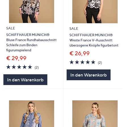
SALE
SALE
SCHIFFHAUER MUNICH®
SCHIFFHAUER MUNICH®
Bluse France Rundhalsausschnitt
Weste France V-Ausschnitt
Schleife zum Binden
überzogene Knöpfe figurbetont
figurumspielend
€ 26,99
€ 29,99
5.0
2
(2)
5.0
2
von
Bewertungen
(2)
von
Bewertungen
5
In den Warenkorb
5
In den Warenkorb