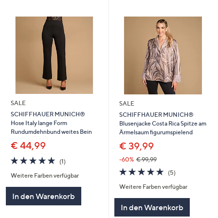
SALE
SALE
SCHIFFHAUER MUNICH®
SCHIFFHAUER MUNICH®
Hose Italy lange Form
Blusenjacke Costa Rica Spitze am
Rundumdehnbund weites Bein
Ärmelsaum figurumspielend
€ 44,99
€ 39,99
5.0
1
-60%
€ 99,99
(1)
von
Bewertungen
5.0
5
(5)
Weitere Farben verfügbar
5
von
Bewertungen
Weitere Farben verfügbar
5
In den Warenkorb
In den Warenkorb