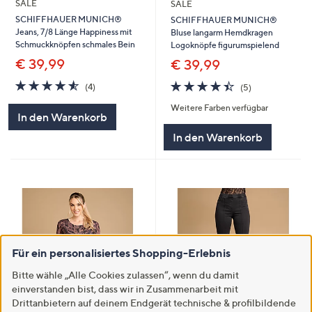
SALE
SALE
SCHIFFHAUER MUNICH®
SCHIFFHAUER MUNICH®
Jeans, 7/8 Länge Happiness mit
Bluse langarm Hemdkragen
Schmuckknöpfen schmales Bein
Logoknöpfe figurumspielend
€ 39,99
€ 39,99
4.5
4
4.4
5
(4)
(5)
von
Bewertungen
von
Bewertungen
Weitere Farben verfügbar
5
5
In den Warenkorb
In den Warenkorb
Für ein personalisiertes Shopping-Erlebnis
Bitte wähle „Alle Cookies zulassen“, wenn du damit
einverstanden bist, dass wir in Zusammenarbeit mit
Drittanbietern auf deinem Endgerät technische & profilbildende
SALE