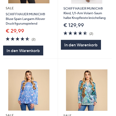
SALE
SCHIFFHAUER MUNICH®
Kleid, 1/1-Arm Volant-Saum
SCHIFFHAUER MUNICH®
halbe Knopfleiste knöchellang
Bluse Spain Langarm Allover
Druck figurumspielend
€ 129,99
€ 29,99
4.5
2
(2)
von
Bewertungen
4.5
2
(2)
5
von
Bewertungen
In den Warenkorb
5
In den Warenkorb
SALE
SALE