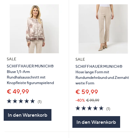
SALE
SALE
SCHIFFHAUER MUNICH®
SCHIFFHAUER MUNICH®
Bluse 1/1-Arm
Hose lange Form mit
Rundhalsausschnitt mit
Rundumdehnbund und Ziernaht
Knopfleiste figurumspielend
weite Form
€ 49,99
€ 59,99
5.0
1
-40%
€ 99,99
(1)
von
Bewertungen
5.0
1
(1)
5
von
Bewertungen
In den Warenkorb
5
In den Warenkorb