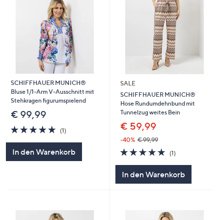
SCHIFFHAUER MUNICH®
SALE
Bluse 1/1-Arm V-Ausschnitt mit
SCHIFFHAUER MUNICH®
Stehkragen figurumspielend
Hose Rundumdehnbund mit
Tunnelzug weites Bein
€ 99,99
€ 59,99
5.0
1
(1)
von
Bewertungen
-40%
€ 99,99
5
5.0
1
In den Warenkorb
(1)
von
Bewertungen
5
In den Warenkorb