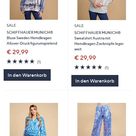
SALE
SALE
SCHIFFHAUER MUNICH®
SCHIFFHAUER MUNICH®
Bluse Sweden Hemdkragen
Sweatshirt Austria mit
Allover-Druck figurumspielend
Hemdkragen Zierknöpfe leger
weit
€ 29,99
€ 29,99
5.0
1
(1)
von
Bewertungen
5.0
1
(1)
5
von
Bewertungen
In den Warenkorb
5
In den Warenkorb