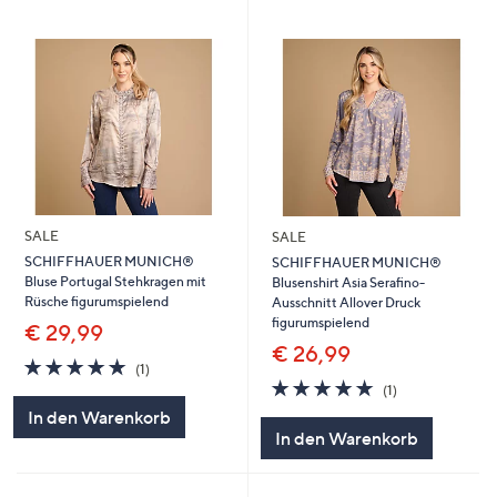
SALE
SALE
SCHIFFHAUER MUNICH®
SCHIFFHAUER MUNICH®
Bluse Portugal Stehkragen mit
Blusenshirt Asia Serafino-
Rüsche figurumspielend
Ausschnitt Allover Druck
figurumspielend
€ 29,99
€ 26,99
5.0
1
(1)
von
Bewertungen
5.0
1
(1)
5
von
Bewertungen
In den Warenkorb
5
In den Warenkorb