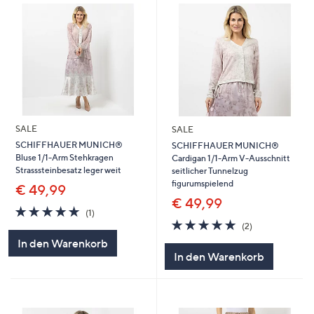
SALE
SALE
SCHIFFHAUER MUNICH®
SCHIFFHAUER MUNICH®
Bluse 1/1-Arm Stehkragen
Cardigan 1/1-Arm V-Ausschnitt
Strasssteinbesatz leger weit
seitlicher Tunnelzug
figurumspielend
€ 49,99
€ 49,99
5.0
1
(1)
von
Bewertungen
5.0
2
(2)
5
von
Bewertungen
In den Warenkorb
5
In den Warenkorb