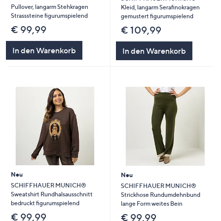
Pullover, langarm Stehkragen
Kleid, langarm Serafinokragen
Strasssteine figurumspielend
gemustert figurumspielend
€ 99,99
€ 109,99
In den Warenkorb
In den Warenkorb
Neu
Neu
SCHIFFHAUER MUNICH®
SCHIFFHAUER MUNICH®
Sweatshirt Rundhalsausschnitt
Strickhose Rundumdehnbund
bedruckt figurumspielend
lange Form weites Bein
€ 99,99
€ 99,99