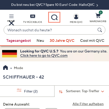
Du bist neu bei QVC? Spare 10 Euro! Code: HalloQVC
Zum
Hauptinhalt
springen
0
MENÜ
WARENKORB
TV-RÜCKBLICK
MEIN QVC
Wonach
suchst
Wenn
du
Tagesangebot
Neu
30 Jahre QVC
Cool mit QVC
Vorschläge
heute?
verfügbar
sind,
verwenden
Sie
Mode
die
SCHIFFHAUER - 42
Pfeiltasten
nach
oben
Sortieren:
Top-Treffer
Filter
(2)
und
nach
Deine Auswahl:
Alle Filter aufheben
unten