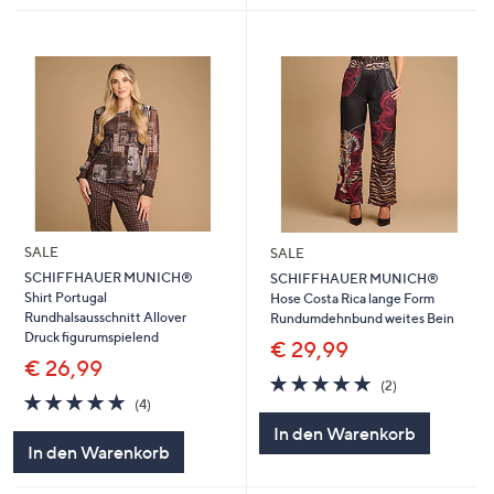
SALE
SALE
SCHIFFHAUER MUNICH®
SCHIFFHAUER MUNICH®
Shirt Portugal
Hose Costa Rica lange Form
Rundhalsausschnitt Allover
Rundumdehnbund weites Bein
Druck figurumspielend
€ 29,99
€ 26,99
5.0
2
(2)
5.0
4
von
Bewertungen
(4)
von
Bewertungen
5
In den Warenkorb
5
In den Warenkorb