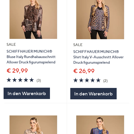
SALE
SALE
SCHIFFHAUER MUNICH®
SCHIFFHAUER MUNICH®
Bluse Italy Rundhalsausschnitt
Shirt Italy V-Ausschnitt Allover
Allover Druck figurumspielend
Druck figurumspielend
€ 29,99
€ 26,99
5.0
3
5.0
2
(3)
(2)
von
Bewertungen
von
Bewertungen
5
5
In den Warenkorb
In den Warenkorb