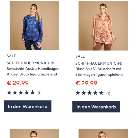
SALE
SALE
SCHIFFHAUER MUNICH®
SCHIFFHAUER MUNICH®
Sweatshirt Austria Hemdkragen
Bluse Asia V-Ausschnitt mit
Allover Druck figurumspielend
Stehkragen figurumspielend
€ 29,99
€ 29,99
5.0
1
5.0
1
(1)
(1)
von
Bewertungen
von
Bewertungen
5
5
In den Warenkorb
In den Warenkorb