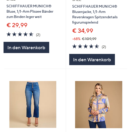
SCHIFFHAUER MUNICH®
SCHIFFHAUER MUNICH®
Bluse, 1/1-Arm Plissee Bänder
Blusenjacke, 1/1-Arm
zum Binden leger weit
Reverskragen Spitzendetails
figurumspielend
€ 29,99
€ 34,99
4.5
2
(2)
von
Bewertungen
-68%
€ 109,99
5
4.5
2
(2)
In den Warenkorb
von
Bewertungen
5
In den Warenkorb