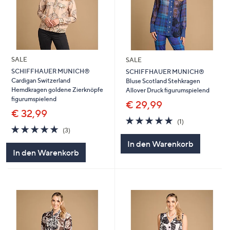
SALE
SALE
SCHIFFHAUER MUNICH®
SCHIFFHAUER MUNICH®
Cardigan Switzerland
Bluse Scotland Stehkragen
Hemdkragen goldene Zierknöpfe
Allover Druck figurumspielend
figurumspielend
€ 29,99
€ 32,99
5.0
1
(1)
5.0
3
von
Bewertungen
(3)
von
Bewertungen
5
In den Warenkorb
5
In den Warenkorb