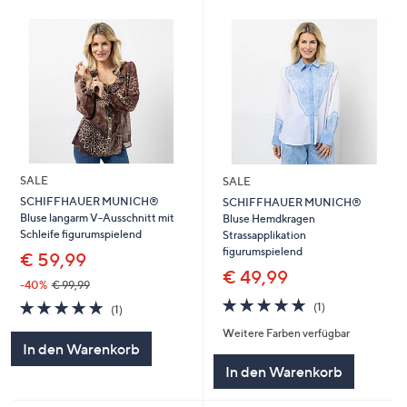
SALE
SALE
SCHIFFHAUER MUNICH®
SCHIFFHAUER MUNICH®
Bluse langarm V-Ausschnitt mit
Bluse Hemdkragen
Schleife figurumspielend
Strassapplikation
figurumspielend
€ 59,99
€ 49,99
-40%
€ 99,99
5.0
1
5.0
1
(1)
(1)
von
Bewertungen
von
Bewertungen
Weitere Farben verfügbar
5
5
In den Warenkorb
In den Warenkorb