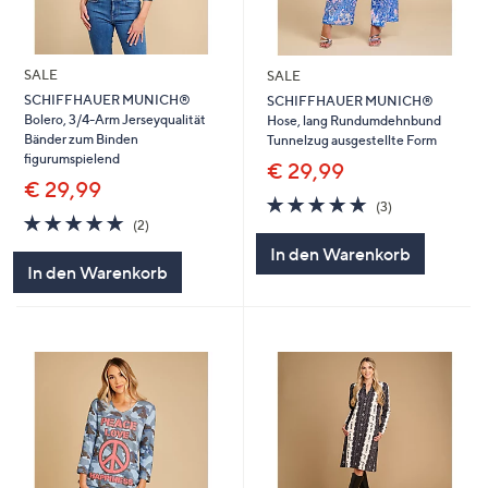
SALE
SALE
SCHIFFHAUER MUNICH®
SCHIFFHAUER MUNICH®
Bolero, 3/4-Arm Jerseyqualität
Hose, lang Rundumdehnbund
Bänder zum Binden
Tunnelzug ausgestellte Form
figurumspielend
€ 29,99
€ 29,99
5.0
3
(3)
5.0
2
von
Bewertungen
(2)
von
Bewertungen
5
In den Warenkorb
5
In den Warenkorb