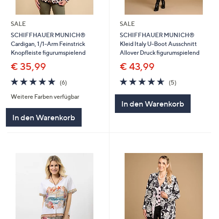
SALE
SALE
SCHIFFHAUER MUNICH®
SCHIFFHAUER MUNICH®
Cardigan, 1/1-Arm Feinstrick
Kleid Italy U-Boot Ausschnitt
Knopfleiste figurumspielend
Allover Druck figurumspielend
€ 35,99
€ 43,99
4.7
6
4.6
5
(6)
(5)
von
Bewertungen
von
Bewertungen
Weitere Farben verfügbar
5
5
In den Warenkorb
In den Warenkorb