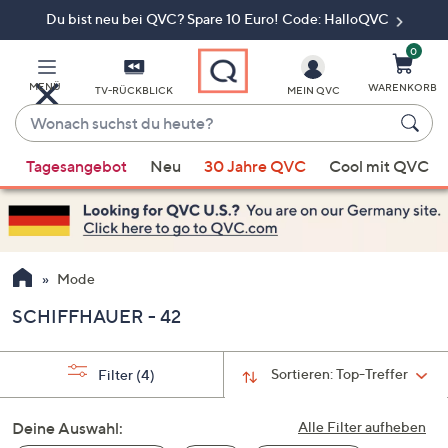
Du bist neu bei QVC? Spare 10 Euro! Code: HalloQVC
Zum
Hauptinhalt
springen
0
MENÜ
WARENKORB
TV-RÜCKBLICK
MEIN QVC
Wonach
suchst
Wenn
du
Tagesangebot
Neu
30 Jahre QVC
Cool mit QVC
Vorschläge
heute?
verfügbar
sind,
verwenden
Sie
Mode
die
SCHIFFHAUER - 42
Pfeiltasten
nach
oben
Sortieren:
Top-Treffer
Filter
(4)
und
nach
Deine Auswahl:
Alle Filter aufheben
unten