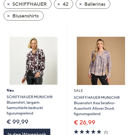
SCHIFFHAUER
42
Ballerinas
oder
wischen
Blusenshirts
Sie
auf
Touch-
Geräten
nach
links
bzw.
rechts,
um
diese
Neu
SALE
anzuzeigen.
SCHIFFHAUER MUNICH®
SCHIFFHAUER MUNICH®
Blusenshirt, langarm
Blusenshirt Asia Serafino-
Samtschleife bedruckt
Ausschnitt Allover Druck
figurumspielend
figurumspielend
€ 99,99
€ 26,99
5.0
1
(1)
In den Warenkorb