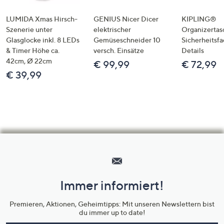
LUMIDA Xmas Hirsch-
GENIUS Nicer Dicer
KIPLING®
Szenerie unter
elektrischer
Organizertas
Glasglocke inkl. 8 LEDs
Gemüseschneider 10
Sicherheitsf
& Timer Höhe ca.
versch. Einsätze
Details
42cm, Ø 22cm
€ 99,99
€ 72,99
€ 39,99
Hilfeseiten,
Service
und
Immer informiert!
Unternehmensinformationen
Premieren, Aktionen, Geheimtipps: Mit unseren Newslettern bist
du immer up to date!