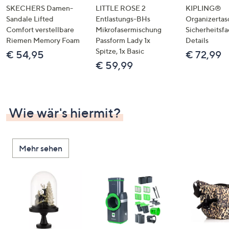
SKECHERS Damen-
LITTLE ROSE 2
KIPLING®
Sandale Lifted
Entlastungs-BHs
Organizertas
Comfort verstellbare
Mikrofasermischung
Sicherheitsf
Riemen Memory Foam
Passform Lady 1x
Details
Spitze, 1x Basic
€ 54,95
€ 72,99
€ 59,99
Wie wär's hiermit?
Mehr sehen