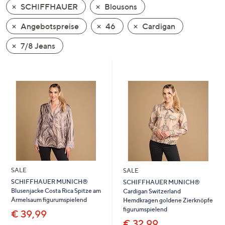
SCHIFFHAUER
Blousons
oder
wischen
Angebotspreise
46
Cardigan
Sie
auf
7/8 Jeans
Touch-
Geräten
nach
links
bzw.
rechts,
um
diese
anzuzeigen.
SALE
SALE
SCHIFFHAUER MUNICH®
SCHIFFHAUER MUNICH®
Blusenjacke Costa Rica Spitze am
Cardigan Switzerland
Ärmelsaum figurumspielend
Hemdkragen goldene Zierknöpfe
figurumspielend
€ 39,99
€ 32,99