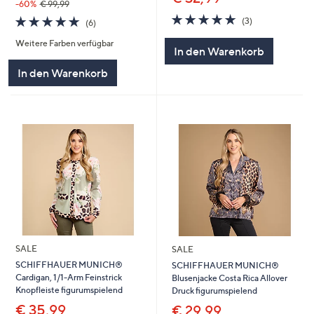
-60%
€ 99,99
5.0
3
5.0
6
(3)
(6)
von
Bewertungen
von
Bewertungen
5
Weitere Farben verfügbar
5
In den Warenkorb
In den Warenkorb
SALE
SALE
SCHIFFHAUER MUNICH®
SCHIFFHAUER MUNICH®
Cardigan, 1/1-Arm Feinstrick
Blusenjacke Costa Rica Allover
Knopfleiste figurumspielend
Druck figurumspielend
€ 35,99
€ 29,99