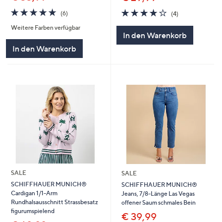
4.7
6
3.8
4
(6)
(4)
von
Bewertungen
von
Bewertungen
Weitere Farben verfügbar
5
5
In den Warenkorb
In den Warenkorb
SALE
SALE
SCHIFFHAUER MUNICH®
SCHIFFHAUER MUNICH®
Cardigan 1/1-Arm
Jeans, 7/8-Länge Las Vegas
Rundhalsausschnitt Strassbesatz
offener Saum schmales Bein
figurumspielend
€ 39,99