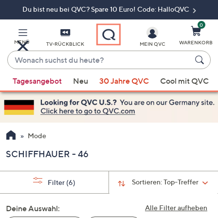
Du bist neu bei QVC? Spare 10 Euro! Code: HalloQVC
Zum
Hauptinhalt
springen
0
MENÜ
WARENKORB
TV-RÜCKBLICK
MEIN QVC
Wonach
suchst
Wenn
du
Tagesangebot
Neu
30 Jahre QVC
Cool mit QVC
Vorschläge
heute?
verfügbar
sind,
verwenden
Sie
Mode
die
SCHIFFHAUER - 46
Pfeiltasten
nach
oben
Sortieren:
Top-Treffer
Filter
(6)
und
nach
Deine Auswahl:
Alle Filter aufheben
unten