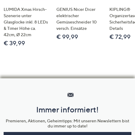
LUMIDA Xmas Hirsch-
GENIUS Nicer Dicer
KIPLING®
Szenerie unter
elektrischer
Organizertas
Glasglocke inkl. 8 LEDs
Gemüseschneider 10
Sicherheitsf
& Timer Höhe ca.
versch. Einsätze
Details
42cm, Ø 22cm
€ 99,99
€ 72,99
€ 39,99
Hilfeseiten,
Service
und
Immer informiert!
Unternehmensinformationen
Premieren, Aktionen, Geheimtipps: Mit unseren Newslettern bist
du immer up to date!