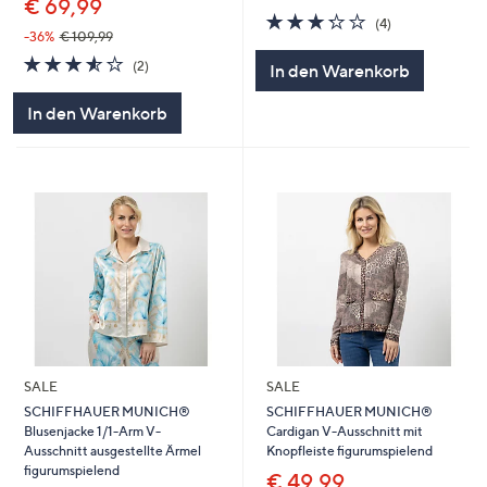
€ 69,99
3.2
4
(4)
von
Bewertungen
-36%
€ 109,99
5
3.5
2
(2)
In den Warenkorb
von
Bewertungen
5
In den Warenkorb
SALE
SALE
SCHIFFHAUER MUNICH®
SCHIFFHAUER MUNICH®
Blusenjacke 1/1-Arm V-
Cardigan V-Ausschnitt mit
Ausschnitt ausgestellte Ärmel
Knopfleiste figurumspielend
figurumspielend
€ 49,99