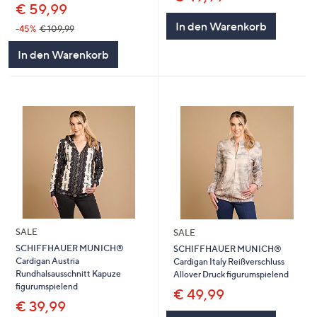
€ 59,99
In den Warenkorb
-45%
€ 109,99
In den Warenkorb
SALE
SALE
SCHIFFHAUER MUNICH®
SCHIFFHAUER MUNICH®
Cardigan Austria
Cardigan Italy Reißverschluss
Rundhalsausschnitt Kapuze
Allover Druck figurumspielend
figurumspielend
€ 49,99
€ 39,99