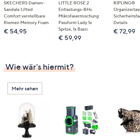
SKECHERS Damen-
LITTLE ROSE 2
KIPLING®
Sandale Lifted
Entlastungs-BHs
Organizertas
Comfort verstellbare
Mikrofasermischung
Sicherheitsf
Riemen Memory Foam
Passform Lady 1x
Details
Spitze, 1x Basic
€ 54,95
€ 72,99
€ 59,99
Wie wär's hiermit?
Mehr sehen