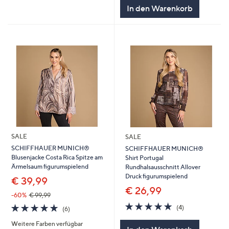
5
In den Warenkorb
SALE
SALE
SCHIFFHAUER MUNICH®
SCHIFFHAUER MUNICH®
Blusenjacke Costa Rica Spitze am
Shirt Portugal
Ärmelsaum figurumspielend
Rundhalsausschnitt Allover
Druck figurumspielend
€ 39,99
€ 26,99
-60%
€ 99,99
5.0
4
5.0
6
(4)
(6)
von
Bewertungen
von
Bewertungen
5
Weitere Farben verfügbar
5