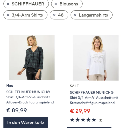
SCHIFFHAUER
Blousons
oder
wischen
3/4-Arm Shirts
48
Langarmshirts
Sie
auf
Touch-
Geräten
nach
links
bzw.
rechts,
um
diese
Neu
SALE
anzuzeigen.
SCHIFFHAUER MUNICH®
SCHIFFHAUER MUNICH®
Shirt, 3/4-Arm V-Ausschnitt
Shirt 3/4-Arm V-Ausschnitt mit
Allover-Druck figurumspielend
Strassschrift figurumspielend
€ 89,99
€ 29,99
5.0
1
(1)
In den Warenkorb
von
Bewertungen