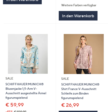
von
Bewertungen
Weitere Farben verfügbar
5
In den Warenkorb
SALE
SALE
SCHIFFHAUER MUNICH®
SCHIFFHAUER MUNICH®
Blusenjacke 1/1-Arm V-
Shirt France V-Ausschnitt
Ausschnitt ausgestellte Ärmel
Schleife zum Binden
figurumspielend
figurumspielend
€ 59,99
€ 26,99
-45%
€ 109,99