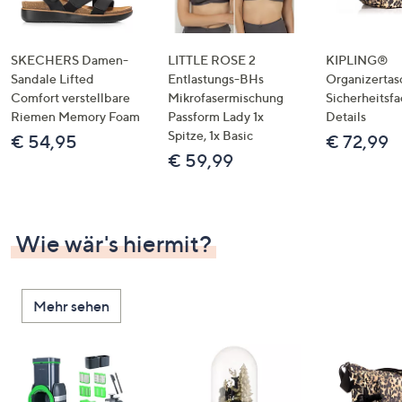
SKECHERS Damen-
LITTLE ROSE 2
KIPLING®
Sandale Lifted
Entlastungs-BHs
Organizertas
Comfort verstellbare
Mikrofasermischung
Sicherheitsf
Riemen Memory Foam
Passform Lady 1x
Details
Spitze, 1x Basic
€ 54,95
€ 72,99
€ 59,99
Wie wär's hiermit?
Mehr sehen