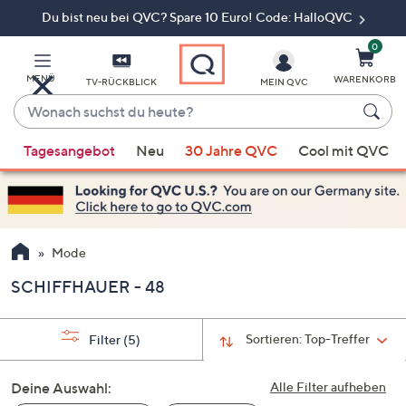
Du bist neu bei QVC? Spare 10 Euro! Code: HalloQVC
Zum
Hauptinhalt
springen
0
MENÜ
WARENKORB
TV-RÜCKBLICK
MEIN QVC
Wonach
suchst
Wenn
du
Tagesangebot
Neu
30 Jahre QVC
Cool mit QVC
Vorschläge
heute?
verfügbar
sind,
verwenden
Sie
Mode
die
SCHIFFHAUER - 48
Pfeiltasten
nach
oben
Sortieren:
Top-Treffer
Filter
(5)
und
nach
Deine Auswahl:
Alle Filter aufheben
unten