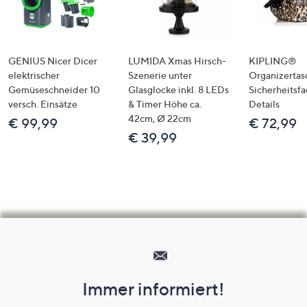
GENIUS Nicer Dicer
LUMIDA Xmas Hirsch-
KIPLING®
elektrischer
Szenerie unter
Organizertas
Gemüseschneider 10
Glasglocke inkl. 8 LEDs
Sicherheitsf
versch. Einsätze
& Timer Höhe ca.
Details
42cm, Ø 22cm
€ 99,99
€ 72,99
€ 39,99
Hilfeseiten,
Service
und
Immer informiert!
Unternehmensinformationen