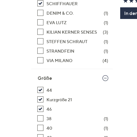
SCHIFFHAUER
In de
DENIM & CO.
(1)
EVA LUTZ
(1)
KILIAN KERNER SENSES
(3)
STEFFEN SCHRAUT
(1)
STRANDFEIN
(1)
VIA MILANO
(4)
Größe
44
Kurzgröße 21
46
38
(1)
40
(1)