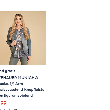
e
f
ouch-
eräten
ach
nks
zw.
chts,
m
ese
zuzeigen.
nd gratis
FFHAUER MUNICH®
acke, 1/1 Arm
lsausschnitt Knopfleiste,
en figurumspielend
,99