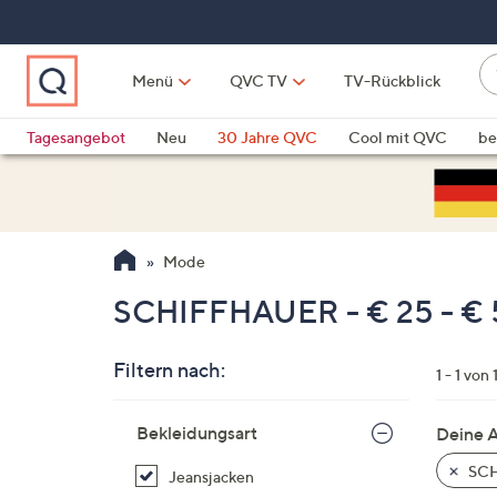
Zum
Hauptinhalt
springen
W
Menü
QVC TV
TV-Rückblick
su
W
d
Vo
Tagesangebot
Neu
30 Jahre QVC
Cool mit QVC
be
h
ve
QLINARISCH
Technik
si
v
Si
Mode
di
Pf
SCHIFFHAUER - € 25 - €
n
o
Filtern nach:
u
1 - 1 von 
n
Zur
u
Bekleidungsart
Deine 
Produktliste
o
springen
SCH
Jeansjacken
w