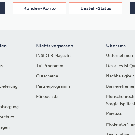
Kunden-Konto
Bestell-Status
fen
Nichts verpassen
Über uns
INSIDER Magazin
Unternehmen
en
TV-Programm
Das alles ist Q
Gutscheine
Nachhaltigkeit
Lieferung
Partnerprogramm
Barrierefreihei
Für euch da
Menschenrech
Sorgfaltspflich
ntsorgung
Karriere
enschutz
Moderator*inn
ragen
TV-Empfang