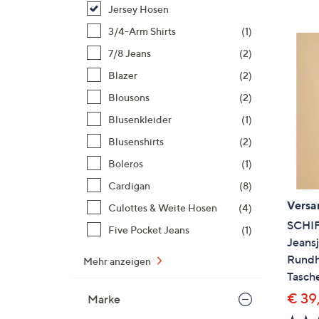
Si
Jersey Hosen
au
3/4-Arm Shirts
(1)
T
7/8 Jeans
(2)
G
n
Blazer
(2)
li
Blousons
(2)
b
Blusenkleider
(1)
re
Blusenshirts
(2)
u
di
Boleros
(1)
an
Cardigan
(8)
Versa
Culottes & Weite Hosen
(4)
SCHI
Five Pocket Jeans
(1)
Jeansj
Rundha
Mehr anzeigen
Tasch
€ 39
Marke