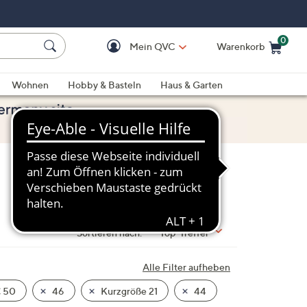
0
Mein QVC
Warenkorb
Einkaufswagen ist le
Wohnen
Hobby & Basteln
Haus & Garten
Sortieren nach:
Top-Treffer
Alle Filter aufheben
€ 50
46
Kurzgröße 21
44