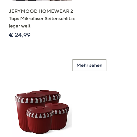
Right
JERYMOOD HOMEWEAR 2
LITTLE ROSE 5 Maxislip
Tops Mikrofaser Seitenschlitze
Mikrofaser 3x Stickereide
leger weit
2x uni
€ 24,99
€ 49,99
Mehr sehen