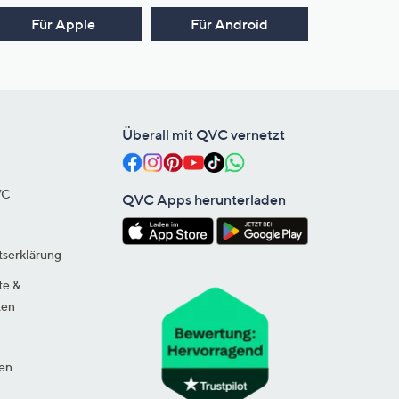
Für Apple
Für Android
Überall mit QVC vernetzt
VC
QVC Apps herunterladen
tserklärung
te &
ten
en