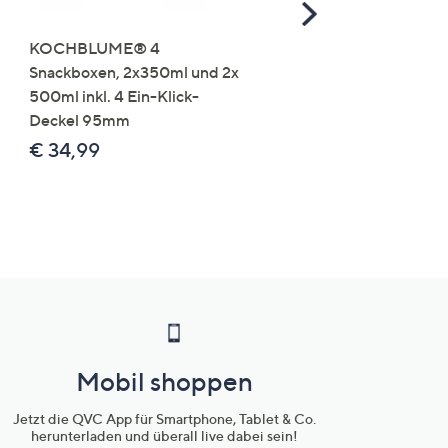
Scroll
Right
KOCHBLUME® 4
you:ly Pure Protein Limo
Snackboxen, 2x350ml und 2x
Lysin 575g für 25 Portio
500ml inkl. 4 Ein-Klick-
€ 49,99
Deckel 95mm
€ 86,94 /1 kg
€ 34,99
Mobil shoppen
Jetzt die QVC App für Smartphone, Tablet & Co.
herunterladen und überall live dabei sein!