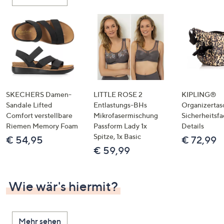
oder
wischen
Sie
auf
Touch-
Geräten
nach
links
SKECHERS Damen-
LITTLE ROSE 2
KIPLING®
bzw.
Sandale Lifted
Entlastungs-BHs
Organizertas
Comfort verstellbare
Mikrofasermischung
Sicherheitsf
rechts,
Riemen Memory Foam
Passform Lady 1x
Details
um
Spitze, 1x Basic
€ 54,95
€ 72,99
diese
€ 59,99
anzuzeigen.
Wie wär's hiermit?
Mehr sehen