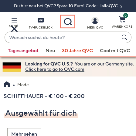
Du bist neu bei QVC? Spare 10 Euro! Code: HalloQVC
Zum
Hauptinhalt
springen
0
MENÜ
WARENKORB
TV-RÜCKBLICK
MEIN QVC
Wonach
suchst
Wenn
du
Tagesangebot
Neu
30 Jahre QVC
Cool mit QVC
Vorschläge
heute?
verfügbar
sind,
verwenden
Sie
Mode
die
SCHIFFHAUER - € 100 - € 200
Pfeiltasten
nach
Ausgewählt für dich
oben
und
nach
Mehr sehen
unten