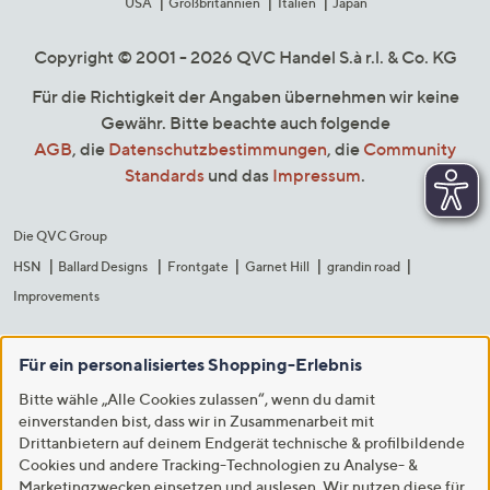
USA
Großbritannien
Italien
Japan
Copyright © 2001 - 2026 QVC Handel S.à r.l. & Co. KG
Für die Richtigkeit der Angaben übernehmen wir keine
Gewähr. Bitte beachte auch folgende
AGB
, die
Datenschutzbestimmungen
, die
Community
Standards
und das
Impressum
.
Die QVC Group
HSN
Ballard Designs
Frontgate
Garnet Hill
grandin road
Improvements
Für ein personalisiertes Shopping-Erlebnis
Bitte wähle „Alle Cookies zulassen“, wenn du damit
einverstanden bist, dass wir in Zusammenarbeit mit
Drittanbietern auf deinem Endgerät technische & profilbildende
Cookies und andere Tracking-Technologien zu Analyse- &
Marketingzwecken einsetzen und auslesen. Wir nutzen diese für