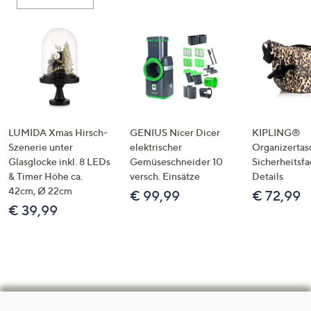
LUMIDA Xmas Hirsch-
GENIUS Nicer Dicer
KIPLING®
Szenerie unter
elektrischer
Organizertas
Glasglocke inkl. 8 LEDs
Gemüseschneider 10
Sicherheitsf
& Timer Höhe ca.
versch. Einsätze
Details
42cm, Ø 22cm
€ 99,99
€ 72,99
€ 39,99
Hilfeseiten,