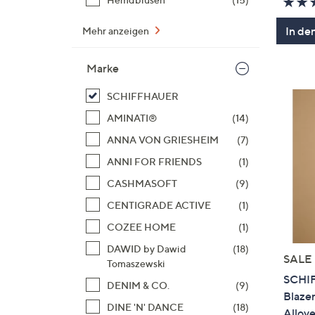
In de
Mehr anzeigen
Marke
SCHIFFHAUER
AMINATI®
(14)
ANNA VON GRIESHEIM
(7)
ANNI FOR FRIENDS
(1)
CASHMASOFT
(9)
CENTIGRADE ACTIVE
(1)
COZEE HOME
(1)
DAWID by Dawid
(18)
SALE
Tomaszewski
SCHI
DENIM & CO.
(9)
Blaze
DINE 'N' DANCE
(18)
Allove