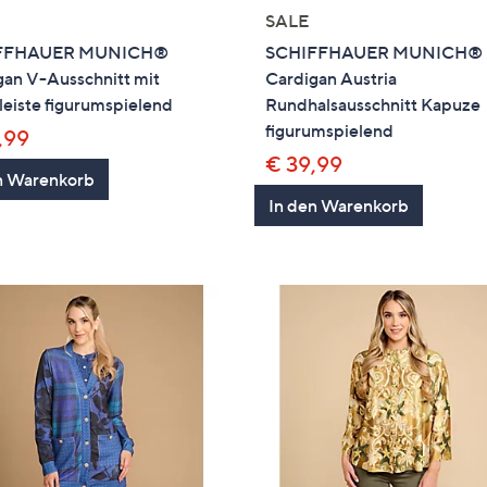
SALE
FFHAUER MUNICH®
SCHIFFHAUER MUNICH®
gan V-Ausschnitt mit
Cardigan Austria
eiste figurumspielend
Rundhalsausschnitt Kapuze
figurumspielend
,99
€ 39,99
n Warenkorb
In den Warenkorb