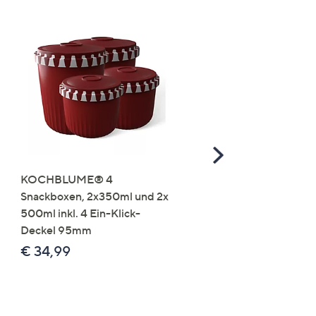
Scroll
Right
KOCHBLUME® 4
you:ly Pure Protein Limo
Snackboxen, 2x350ml und 2x
Lysin 575g für 25 Portio
500ml inkl. 4 Ein-Klick-
€ 49,99
Deckel 95mm
€ 86,94 /1 kg
€ 34,99