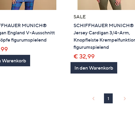
SALE
FFHAUER MUNICH®
SCHIFFHAUER MUNICH®
gan England V-Ausschnitt
Jersey Cardigan 3/4-Arm,
nöpfe figurumspielend
Knopfleiste Krempelfunktio
figurumspielend
,99
€ 32,99
n Warenkorb
In den Warenkorb
1