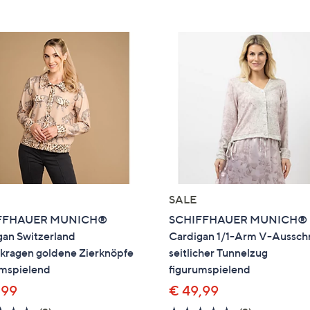
e
f
ouch-
eräten
ach
nks
zw.
chts,
m
ese
zuzeigen.
SALE
FFHAUER MUNICH®
SCHIFFHAUER MUNICH®
gan Switzerland
Cardigan 1/1-Arm V-Ausschn
ragen goldene Zierknöpfe
seitlicher Tunnelzug
umspielend
figurumspielend
,99
€ 49,99