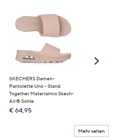
Scroll
Right
SKECHERS Damen-
JERYMOOD HOMEWEA
Pantolette Uno - Stand
Tops Mikrofaser Seitensc
Together Materialmix Skech-
leger weit
Air® Sohle
€ 24,99
€ 64,95
Mehr sehen