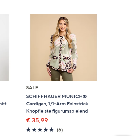
SALE
SCHIFFHAUER MUNICH®
itt
Cardigan, 1/1-Arm Feinstrick
Knopfleiste figurumspielend
€ 35,99
4.7
6
(6)