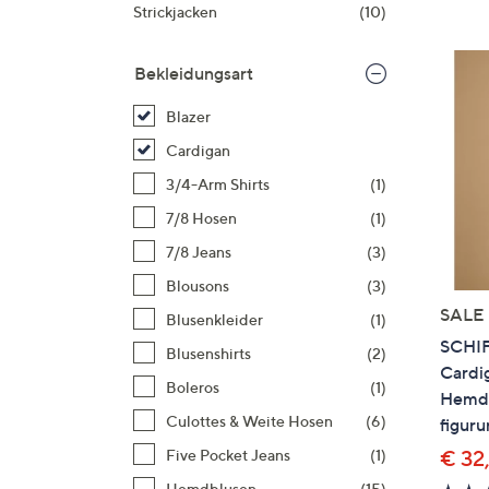
Si
Strickjacken
(10)
au
T
Bekleidungsart
G
n
Blazer
li
Cardigan
b
3/4-Arm Shirts
(1)
re
7/8 Hosen
(1)
u
di
7/8 Jeans
(3)
an
Blousons
(3)
SALE
Blusenkleider
(1)
SCHI
Blusenshirts
(2)
Cardi
Boleros
(1)
Hemdk
Culottes & Weite Hosen
(6)
figur
€ 32
Five Pocket Jeans
(1)
Hemdblusen
(15)