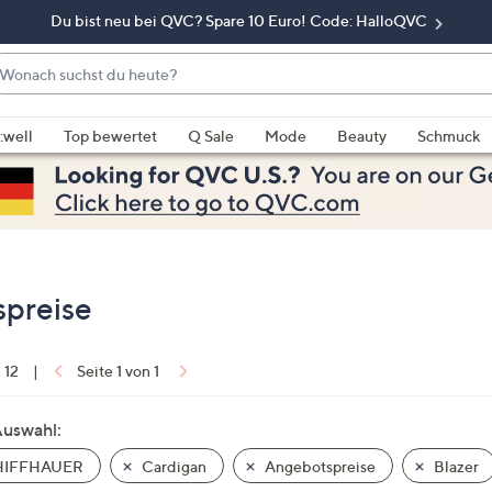
Du bist neu bei QVC? Spare 10 Euro! Code: HalloQVC
onach
chst
enn
u
rschläge
:well
Top bewertet
Q Sale
Mode
Beauty
Schmuck
eute?
rfügbar
nd,
erwenden
e
e
eiltasten
preise
ach
ben
nd
n 12
|
Seite 1 von 1
ach
nten
Auswahl:
der
IFFHAUER
Cardigan
Angebotspreise
Blazer
ischen