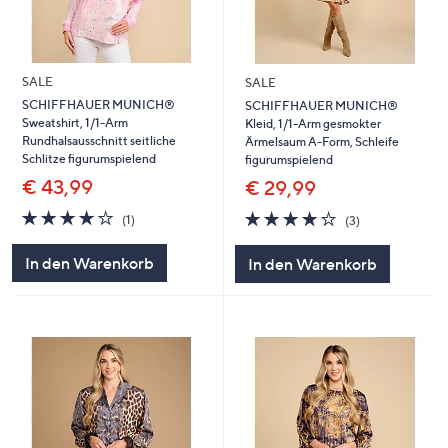
SALE
SALE
SCHIFFHAUER MUNICH®
SCHIFFHAUER MUNICH®
Sweatshirt, 1/1-Arm
Kleid, 1/1-Arm gesmokter
Rundhalsausschnitt seitliche
Ärmelsaum A-Form, Schleife
Schlitze figurumspielend
figurumspielend
€ 43,99
€ 29,99
4.0
1
4.0
3
(1)
(3)
von
Bewertungen
von
Bewertungen
5
5
In den Warenkorb
In den Warenkorb