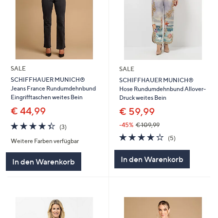
SALE
SALE
SCHIFFHAUER MUNICH®
SCHIFFHAUER MUNICH®
Jeans France Rundumdehnbund
Hose Rundumdehnbund Allover-
Eingrifftaschen weites Bein
Druck weites Bein
€ 44,99
€ 59,99
4.3
3
-45%
€ 109,99
(3)
von
Bewertungen
4.2
5
(5)
Weitere Farben verfügbar
5
von
Bewertungen
5
In den Warenkorb
In den Warenkorb