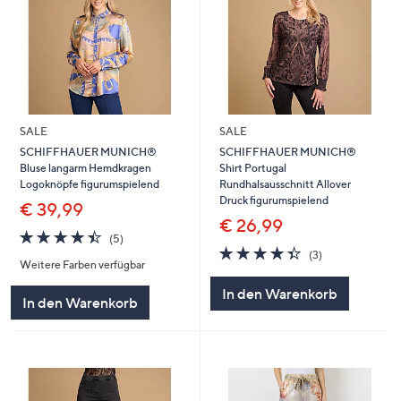
SALE
SALE
SCHIFFHAUER MUNICH®
SCHIFFHAUER MUNICH®
Bluse langarm Hemdkragen
Shirt Portugal
Logoknöpfe figurumspielend
Rundhalsausschnitt Allover
Druck figurumspielend
€ 39,99
€ 26,99
4.4
5
(5)
von
Bewertungen
4.3
3
(3)
Weitere Farben verfügbar
5
von
Bewertungen
5
In den Warenkorb
In den Warenkorb