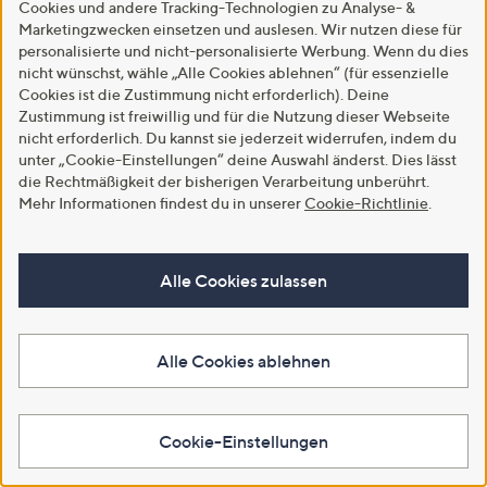
SALE
Cookies und andere Tracking-Technologien zu Analyse- &
SALE
Marketingzwecken einsetzen und auslesen. Wir nutzen diese für
SCHIFFHAUER MUNICH®
SCHIFFHAUER MUNICH®
personalisierte und nicht-personalisierte Werbung. Wenn du dies
Bluse Spain Rüschenkragen
Jeans, 7/8-Länge Las Vegas
Schleife zum Binden
offener Saum schmales Bein
nicht wünschst, wähle „Alle Cookies ablehnen“ (für essenzielle
figurumspielend
Cookies ist die Zustimmung nicht erforderlich). Deine
€ 39,99
Zustimmung ist freiwillig und für die Nutzung dieser Webseite
€ 29,99
3.2
4
nicht erforderlich. Du kannst sie jederzeit widerrufen, indem du
(4)
3.3
3
von
Bewertungen
(3)
unter „Cookie-Einstellungen“ deine Auswahl änderst. Dies lässt
von
Bewertungen
5
die Rechtmäßigkeit der bisherigen Verarbeitung unberührt.
In den Warenkorb
5
In den Warenkorb
Mehr Informationen findest du in unserer
Cookie-Richtlinie
.
Alle Cookies zulassen
Alle Cookies ablehnen
Cookie-Einstellungen
SALE
SALE