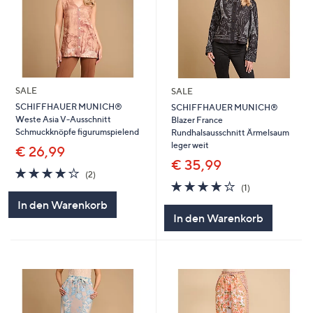
SALE
SALE
SCHIFFHAUER MUNICH®
SCHIFFHAUER MUNICH®
Weste Asia V-Ausschnitt
Blazer France
Schmuckknöpfe figurumspielend
Rundhalsausschnitt Ärmelsaum
leger weit
€ 26,99
€ 35,99
4.0
2
(2)
von
Bewertungen
4.0
1
(1)
5
von
Bewertungen
In den Warenkorb
5
In den Warenkorb