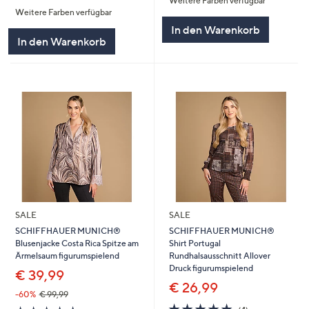
Weitere Farben verfügbar
von
Bewertungen
5
Weitere Farben verfügbar
5
In den Warenkorb
In den Warenkorb
SALE
SALE
SCHIFFHAUER MUNICH®
SCHIFFHAUER MUNICH®
Blusenjacke Costa Rica Spitze am
Shirt Portugal
Ärmelsaum figurumspielend
Rundhalsausschnitt Allover
Druck figurumspielend
€ 39,99
€ 26,99
-60%
€ 99,99
5.0
4
5.0
5