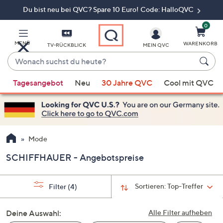
Du bist neu bei QVC? Spare 10 Euro! Code: HalloQVC
Zum
Hauptinhalt
springen
0
MENÜ
WARENKORB
TV-RÜCKBLICK
MEIN QVC
Wonach
suchst
Wenn
du
Tagesangebot
Neu
30 Jahre QVC
Cool mit QVC
Vorschläge
heute?
verfügbar
sind,
verwenden
Sie
Mode
die
SCHIFFHAUER - Angebotspreise
Pfeiltasten
nach
oben
Sortieren:
Top-Treffer
Filter
(4)
und
nach
Deine Auswahl:
Alle Filter aufheben
unten