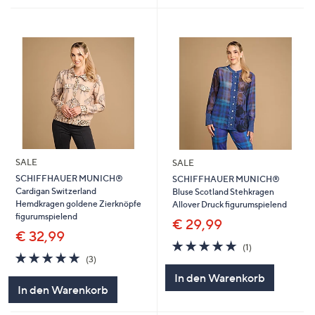
SALE
SALE
SCHIFFHAUER MUNICH®
SCHIFFHAUER MUNICH®
Cardigan Switzerland
Bluse Scotland Stehkragen
Hemdkragen goldene Zierknöpfe
Allover Druck figurumspielend
figurumspielend
€ 29,99
€ 32,99
5.0
1
(1)
5.0
3
von
Bewertungen
(3)
von
Bewertungen
5
In den Warenkorb
5
In den Warenkorb