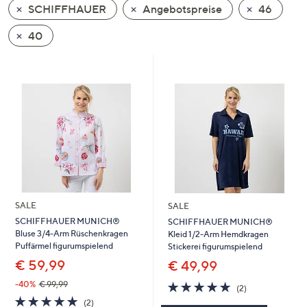
SCHIFFHAUER
Angebotspreise
46
oder
wischen
40
Sie
auf
Touch-
Geräten
nach
links
bzw.
rechts,
um
diese
SALE
SALE
anzuzeigen.
SCHIFFHAUER MUNICH®
SCHIFFHAUER MUNICH®
Bluse 3/4-Arm Rüschenkragen
Kleid 1/2-Arm Hemdkragen
Puffärmel figurumspielend
Stickerei figurumspielend
€ 59,99
€ 49,99
5.0
2
-40%
€ 99,99
(2)
von
Bewertungen
5.0
2
(2)