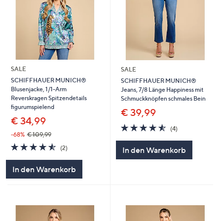
SALE
SALE
SCHIFFHAUER MUNICH®
SCHIFFHAUER MUNICH®
Blusenjacke, 1/1-Arm
Jeans, 7/8 Länge Happiness mit
Reverskragen Spitzendetails
Schmuckknöpfen schmales Bein
figurumspielend
€ 39,99
€ 34,99
4.5
4
(4)
von
Bewertungen
-68%
€ 109,99
5
4.5
2
(2)
In den Warenkorb
von
Bewertungen
5
In den Warenkorb