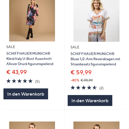
SALE
SALE
SCHIFFHAUER MUNICH®
SCHIFFHAUER MUNICH®
Kleid Italy U-Boot Ausschnitt
Bluse 1/2-Arm Reverskragen mit
Allover Druck figurumspielend
Strassbesatz figurumspielend
€ 43,99
€ 59,99
4.6
5
-40%
€ 99,99
(5)
von
Bewertungen
4.5
2
(2)
5
von
Bewertungen
In den Warenkorb
5
In den Warenkorb