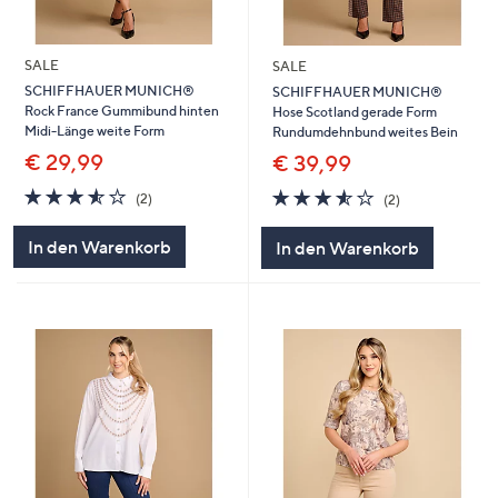
SALE
SALE
SCHIFFHAUER MUNICH®
SCHIFFHAUER MUNICH®
Rock France Gummibund hinten
Hose Scotland gerade Form
Midi-Länge weite Form
Rundumdehnbund weites Bein
€ 29,99
€ 39,99
3.5
2
3.5
2
(2)
(2)
von
Bewertungen
von
Bewertungen
5
5
In den Warenkorb
In den Warenkorb