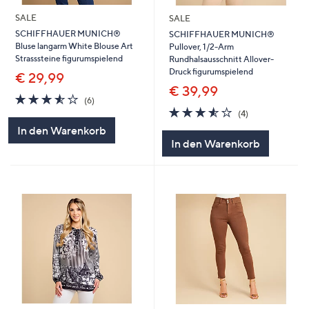
SALE
SALE
SCHIFFHAUER MUNICH®
SCHIFFHAUER MUNICH®
Bluse langarm White Blouse Art
Pullover, 1/2-Arm
Strasssteine figurumspielend
Rundhalsausschnitt Allover-
Druck figurumspielend
€ 29,99
€ 39,99
3.5
6
(6)
von
Bewertungen
3.5
4
(4)
5
von
Bewertungen
In den Warenkorb
5
In den Warenkorb