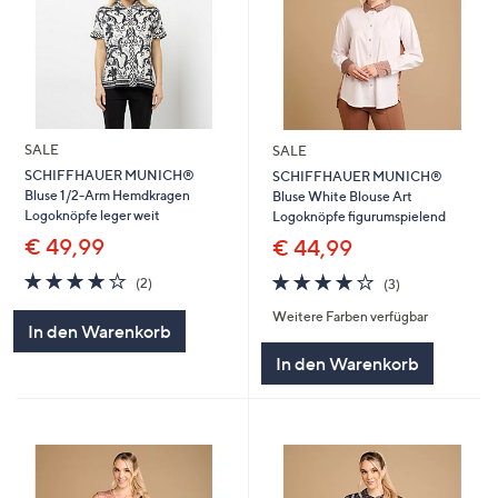
SALE
SALE
SCHIFFHAUER MUNICH®
SCHIFFHAUER MUNICH®
Bluse 1/2-Arm Hemdkragen
Bluse White Blouse Art
Logoknöpfe leger weit
Logoknöpfe figurumspielend
€ 49,99
€ 44,99
4.0
2
4.0
3
(2)
(3)
von
Bewertungen
von
Bewertungen
Weitere Farben verfügbar
5
5
In den Warenkorb
In den Warenkorb