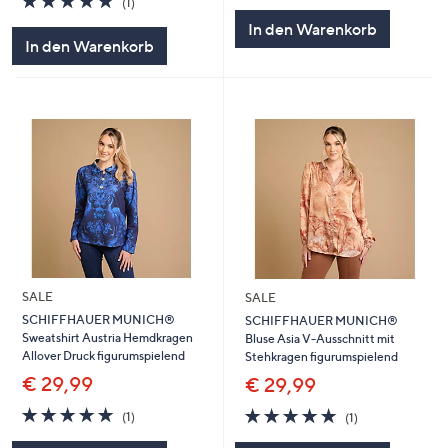
(1)
von
Bewertungen
5
In den Warenkorb
5
In den Warenkorb
SALE
SALE
SCHIFFHAUER MUNICH®
SCHIFFHAUER MUNICH®
Sweatshirt Austria Hemdkragen
Bluse Asia V-Ausschnitt mit
Allover Druck figurumspielend
Stehkragen figurumspielend
€ 29,99
€ 29,99
5.0
1
5.0
1
(1)
(1)
von
Bewertungen
von
Bewertungen
5
5