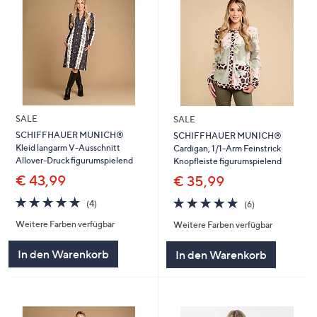
SALE
SALE
SCHIFFHAUER MUNICH®
SCHIFFHAUER MUNICH®
Kleid langarm V-Ausschnitt
Cardigan, 1/1-Arm Feinstrick
Allover-Druck figurumspielend
Knopfleiste figurumspielend
€ 43,99
€ 35,99
4.8
4
4.7
6
(4)
(6)
von
Bewertungen
von
Bewertungen
Weitere Farben verfügbar
Weitere Farben verfügbar
5
5
In den Warenkorb
In den Warenkorb