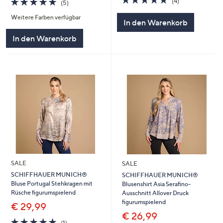
(4)
(5)
von
Bewertungen
von
Bewertungen
5
Weitere Farben verfügbar
5
In den Warenkorb
In den Warenkorb
SALE
SALE
SCHIFFHAUER MUNICH®
SCHIFFHAUER MUNICH®
Bluse Portugal Stehkragen mit
Blusenshirt Asia Serafino-
Rüsche figurumspielend
Ausschnitt Allover Druck
figurumspielend
€ 29,99
€ 26,99
5.0
1
(1)