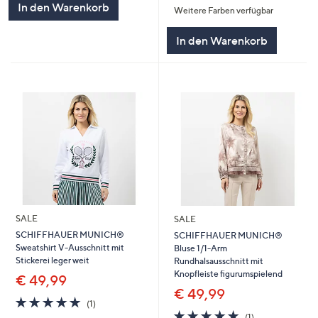
In den Warenkorb
Weitere Farben verfügbar
5
In den Warenkorb
SALE
SALE
SCHIFFHAUER MUNICH®
SCHIFFHAUER MUNICH®
Sweatshirt V-Ausschnitt mit
Bluse 1/1-Arm
Stickerei leger weit
Rundhalsausschnitt mit
Knopfleiste figurumspielend
€ 49,99
€ 49,99
5.0
1
(1)
von
Bewertungen
5.0
1
(1)