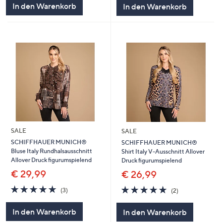
In den Warenkorb
In den Warenkorb
SALE
SALE
SCHIFFHAUER MUNICH®
SCHIFFHAUER MUNICH®
Bluse Italy Rundhalsausschnitt
Shirt Italy V-Ausschnitt Allover
Allover Druck figurumspielend
Druck figurumspielend
€ 29,99
€ 26,99
5.0
3
5.0
2
(3)
(2)
von
Bewertungen
von
Bewertungen
5
5
In den Warenkorb
In den Warenkorb