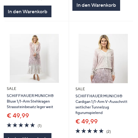
5
von
Bewertungen
In den Warenkorb
5
In den Warenkorb
SALE
SALE
SCHIFFHAUER MUNICH®
SCHIFFHAUER MUNICH®
Bluse 1/1-Arm Stehkragen
Cardigan 1/1-Arm V-Ausschnitt
Strasssteinbesatz leger weit
seitlicher Tunnelzug
figurumspielend
€ 49,99
€ 49,99
5.0
1
(1)
von
Bewertungen
5.0
2
(2)
5
von
Bewertungen