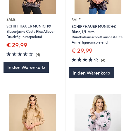
SALE
SALE
SCHIFFHAUER MUNICH®
SCHIFFHAUER MUNICH®
Blusenjacke Costa Rica Allover
Bluse, 1/1-Arm
Druck figurumspielend
Rundhalsausschnitt ausgestellte
Ärmel figurumspielend
€ 29,99
€ 29,99
3.8
4
(4)
von
Bewertungen
3.8
4
(4)
5
von
Bewertungen
In den Warenkorb
5
In den Warenkorb