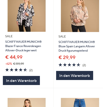
SALE
SALE
SCHIFFHAUER MUNICH®
SCHIFFHAUER MUNICH®
Blazer France Reverskragen
Bluse Spain Langarm Allover
Allover-Druck leger weit
Druck figurumspielend
€ 44,99
€ 29,99
4.5
2
-62%
€ 119,99
(2)
von
Bewertungen
4.5
2
(2)
5
von
Bewertungen
In den Warenkorb
5
In den Warenkorb