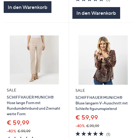
5
von
Bewertungen
In den Warenkorb
5
In den Warenkorb
SALE
SALE
SCHIFFHAUER MUNICH®
SCHIFFHAUER MUNICH®
Hose lange Form mit
Bluse langarm V-Ausschnitt mit
Rundumdehnbund und Ziernaht
Schleife figurumspielend
weite Form
€ 59,99
€ 59,99
-40%
€ 99,99
-40%
€ 99,99
5.0
1
(1)
5.0
1
von
Bewertungen