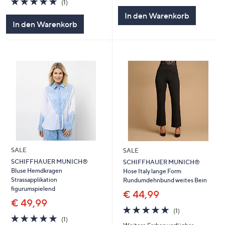
(1)
von
Bewertungen
5
In den Warenkorb
5
In den Warenkorb
SALE
SALE
SCHIFFHAUER MUNICH®
SCHIFFHAUER MUNICH®
Bluse Hemdkragen
Hose Italy lange Form
Strassapplikation
Rundumdehnbund weites Bein
figurumspielend
€ 44,99
€ 49,99
5.0
1
(1)
5.0
1
von
Bewertungen
(1)