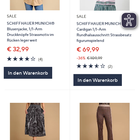
SALE
SALE
SCHIFFHAUER MUNICH®
SCHIFFHAUER MUNICH®
Blusenjacke, 1/1-Arm
Cardigan 1/1-Arm
Druckknöpfe Strassmotiv im
Rundhalsausschnitt Strassbesatz
Rücken leger weit
figurumspielend
€ 32,99
€ 69,99
3.8
4
-36%
€ 109,99
(4)
von
Bewertungen
3.5
2
(2)
5
von
Bewertungen
In den Warenkorb
5
In den Warenkorb