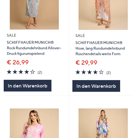
SALE
SALE
SCHIFFHAUER MUNICH®
SCHIFFHAUER MUNICH®
Rock Rundumdehnbund Allover-
Hose, lang Rundumdehnbund
Druck figurumspielend
Rüschendetails weite Form
€ 26,99
€ 29,99
4.0
2
4.0
2
(2)
(2)
von
Bewertungen
von
Bewertungen
5
5
In den Warenkorb
In den Warenkorb