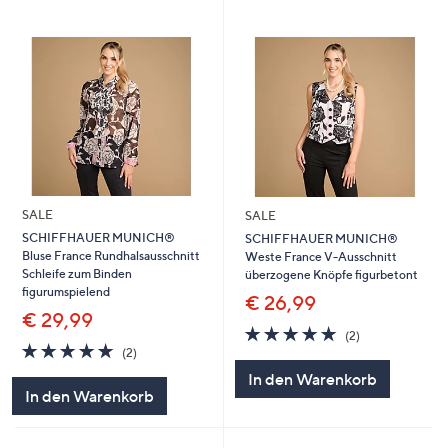
SALE
SALE
SCHIFFHAUER MUNICH®
SCHIFFHAUER MUNICH®
Bluse France Rundhalsausschnitt
Weste France V-Ausschnitt
Schleife zum Binden
überzogene Knöpfe figurbetont
figurumspielend
€ 26,99
€ 29,99
5.0
2
(2)
5.0
2
von
Bewertungen
(2)
von
Bewertungen
5
In den Warenkorb
5
In den Warenkorb