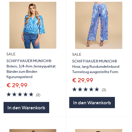
SALE
SALE
SCHIFFHAUER MUNICH®
SCHIFFHAUER MUNICH®
Bolero, 3/4-Arm Jerseyqualität
Hose, lang Rundumdehnbund
Bänder zum Binden
Tunnelzug ausgestellte Form
figurumspielend
€ 29,99
€ 29,99
5.0
3
(3)
5.0
2
von
Bewertungen
(2)
von
Bewertungen
5
In den Warenkorb
5
In den Warenkorb