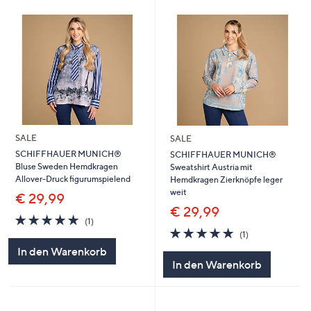
SALE
SALE
SCHIFFHAUER MUNICH®
SCHIFFHAUER MUNICH®
Bluse Sweden Hemdkragen
Sweatshirt Austria mit
Allover-Druck figurumspielend
Hemdkragen Zierknöpfe leger
weit
€ 29,99
€ 29,99
5.0
1
(1)
von
Bewertungen
5.0
1
(1)
5
von
Bewertungen
In den Warenkorb
5
In den Warenkorb