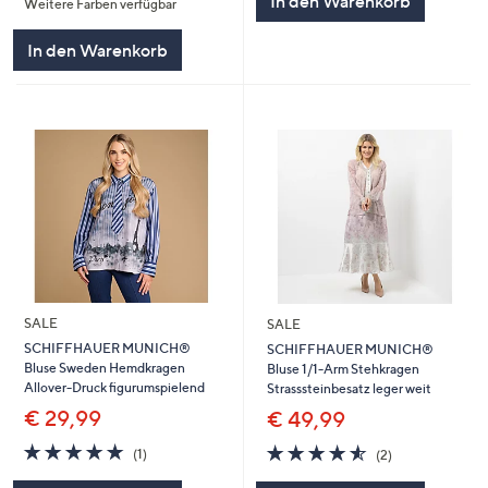
In den Warenkorb
Weitere Farben verfügbar
5
In den Warenkorb
SALE
SALE
SCHIFFHAUER MUNICH®
SCHIFFHAUER MUNICH®
Bluse Sweden Hemdkragen
Bluse 1/1-Arm Stehkragen
Allover-Druck figurumspielend
Strasssteinbesatz leger weit
€ 29,99
€ 49,99
5.0
1
4.5
2
(1)
(2)
von
Bewertungen
von
Bewertungen
5
5