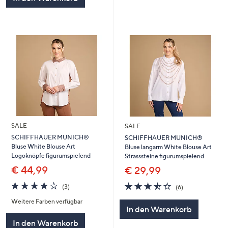
SALE
SALE
SCHIFFHAUER MUNICH®
SCHIFFHAUER MUNICH®
Bluse White Blouse Art
Bluse langarm White Blouse Art
Logoknöpfe figurumspielend
Strasssteine figurumspielend
€ 44,99
€ 29,99
4.0
3
3.5
6
(3)
(6)
von
Bewertungen
von
Bewertungen
Weitere Farben verfügbar
5
5
In den Warenkorb
In den Warenkorb