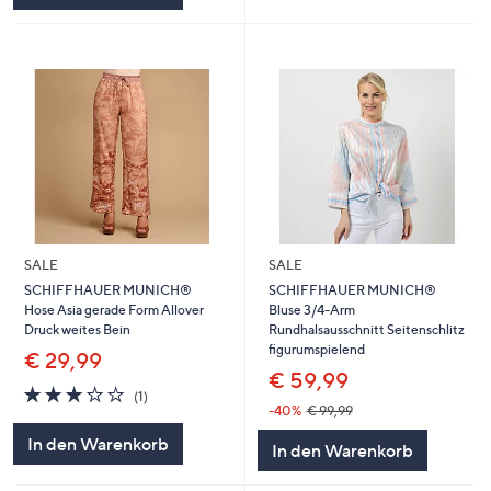
SALE
SALE
SCHIFFHAUER MUNICH®
SCHIFFHAUER MUNICH®
Hose Asia gerade Form Allover
Bluse 3/4-Arm
Druck weites Bein
Rundhalsausschnitt Seitenschlitz
figurumspielend
€ 29,99
€ 59,99
3.0
1
(1)
von
Bewertungen
-40%
€ 99,99
5
In den Warenkorb
In den Warenkorb