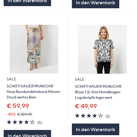
In den Warenkorb
In den Warenkorb
SALE
SALE
SCHIFFHAUER MUNICH®
SCHIFFHAUER MUNICH®
Hose Rundumdehnbund Allover-
Bluse 1/2-Arm Hemdkragen
Druck weites Bein
Logoknöpfe leger weit
€ 59,99
€ 49,99
4.0
2
-45%
€ 109,99
(2)
von
Bewertungen
4.2
5
(5)
5
von
Bewertungen
In den Warenkorb
5
In den Warenkorb