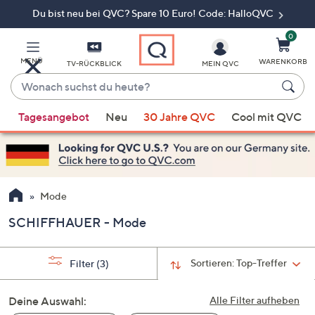
Du bist neu bei QVC? Spare 10 Euro! Code: HalloQVC
Zum
Hauptinhalt
springen
0
MENÜ
WARENKORB
TV-RÜCKBLICK
MEIN QVC
Wonach
suchst
Wenn
du
Tagesangebot
Neu
30 Jahre QVC
Cool mit QVC
Vorschläge
heute?
verfügbar
sind,
verwenden
Sie
Mode
die
SCHIFFHAUER - Mode
Pfeiltasten
nach
oben
Sortieren:
Top-Treffer
Filter
(3)
und
nach
Deine Auswahl:
Alle Filter aufheben
unten