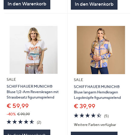
In den Warenkorb
In den Warenkorb
SALE
SALE
SCHIFFHAUER MUNICH®
SCHIFFHAUER MUNICH®
Bluse 1/2-Arm Reverskragen mit
Bluse langarm Hemdkragen
Strassbesatz figurumspielend
Logoknöpfe figurumspielend
€ 59,99
€ 39,99
4.4
5
-40%
€ 99,99
(5)
von
Bewertungen
4.5
2
(2)
Weitere Farben verfügbar
5
von
Bewertungen
5