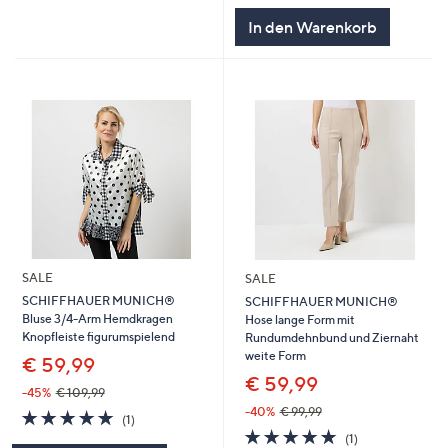
In den Warenkorb
SALE
SALE
SCHIFFHAUER MUNICH®
SCHIFFHAUER MUNICH®
Bluse 3/4-Arm Hemdkragen
Hose lange Form mit
Knopfleiste figurumspielend
Rundumdehnbund und Ziernaht
weite Form
€ 59,99
€ 59,99
-45%
€ 109,99
-40%
€ 99,99
5.0
1
(1)
von
Bewertungen
5.0
1
(1)