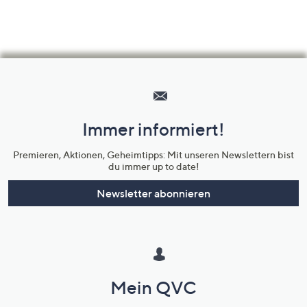
Hilfeseiten,
Service
und
Immer informiert!
Unternehmensinformationen
Premieren, Aktionen, Geheimtipps: Mit unseren Newslettern bist
du immer up to date!
Newsletter abonnieren
Mein QVC