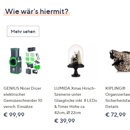
Wie wär's hiermit?
Mehr sehen
GENIUS Nicer Dicer
LUMIDA Xmas Hirsch-
KIPLING®
elektrischer
Szenerie unter
Organizertas
Gemüseschneider 10
Glasglocke inkl. 8 LEDs
Sicherheitsf
versch. Einsätze
& Timer Höhe ca.
Details
42cm, Ø 22cm
€ 99,99
€ 72,99
€ 39,99