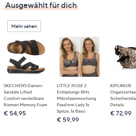
Ausgewählt für dich
Mehr sehen
SKECHERS Damen-
LITTLE ROSE 2
KIPLING®
Sandale Lifted
Entlastungs-BHs
Organizertas
Comfort verstellbare
Mikrofasermischung
Sicherheitsf
Riemen Memory Foam
Passform Lady 1x
Details
Spitze, 1x Basic
€ 54,95
€ 72,99
€ 59,99