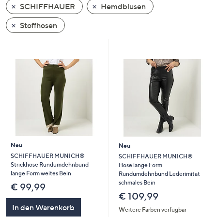
SCHIFFHAUER
Hemdblusen
oder
wischen
Stoffhosen
Sie
auf
Touch-
Geräten
nach
links
bzw.
rechts,
um
diese
Neu
Neu
anzuzeigen.
SCHIFFHAUER MUNICH®
SCHIFFHAUER MUNICH®
Strickhose Rundumdehnbund
Hose lange Form
lange Form weites Bein
Rundumdehnbund Lederimitat
schmales Bein
€ 99,99
€ 109,99
In den Warenkorb
Weitere Farben verfügbar