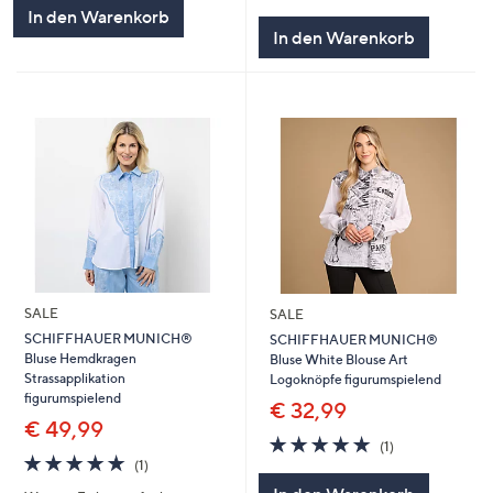
5
von
Bewertungen
In den Warenkorb
5
In den Warenkorb
SALE
SALE
SCHIFFHAUER MUNICH®
SCHIFFHAUER MUNICH®
Bluse Hemdkragen
Bluse White Blouse Art
Strassapplikation
Logoknöpfe figurumspielend
figurumspielend
€ 32,99
€ 49,99
5.0
1
(1)
5.0
1
von
Bewertungen
(1)
von
Bewertungen
5