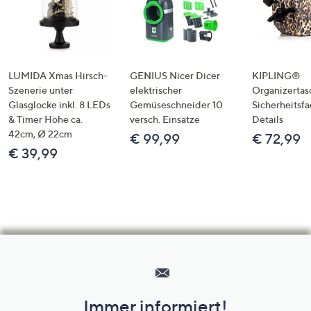
LUMIDA Xmas Hirsch-
GENIUS Nicer Dicer
KIPLING®
Szenerie unter
elektrischer
Organizertas
Glasglocke inkl. 8 LEDs
Gemüseschneider 10
Sicherheitsf
& Timer Höhe ca.
versch. Einsätze
Details
42cm, Ø 22cm
€ 99,99
€ 72,99
€ 39,99
Hilfeseiten,
Service
und
Immer informiert!