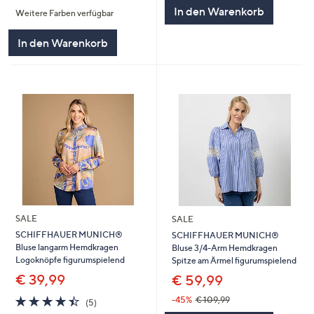
von
Bewertungen
5
In den Warenkorb
Weitere Farben verfügbar
5
In den Warenkorb
SALE
SALE
SCHIFFHAUER MUNICH®
SCHIFFHAUER MUNICH®
Bluse langarm Hemdkragen
Bluse 3/4-Arm Hemdkragen
Logoknöpfe figurumspielend
Spitze am Ärmel figurumspielend
€ 39,99
€ 59,99
4.4
5
-45%
€ 109,99
(5)
von
Bewertungen