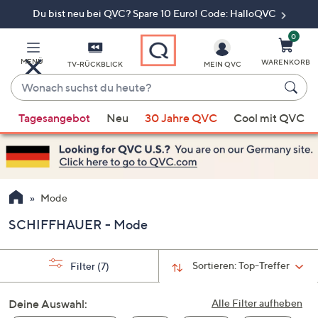
Du bist neu bei QVC? Spare 10 Euro! Code: HalloQVC
Zum
Hauptinhalt
springen
0
MENÜ
WARENKORB
TV-RÜCKBLICK
MEIN QVC
Wonach
suchst
Wenn
du
Tagesangebot
Neu
30 Jahre QVC
Cool mit QVC
Vorschläge
heute?
verfügbar
sind,
verwenden
Sie
Mode
die
SCHIFFHAUER - Mode
Pfeiltasten
nach
oben
Sortieren:
Top-Treffer
Filter
(7)
und
nach
Deine Auswahl:
Alle Filter aufheben
unten