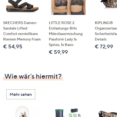
SKECHERS Damen-
LITTLE ROSE 2
KIPLING®
Sandale Lifted
Entlastungs-BHs
Organizertas
Comfort verstellbare
Mikrofasermischung
Sicherheitsf
Riemen Memory Foam
Passform Lady 1x
Details
Spitze, 1x Basic
€ 54,95
€ 72,99
€ 59,99
Wie wär's hiermit?
Mehr sehen