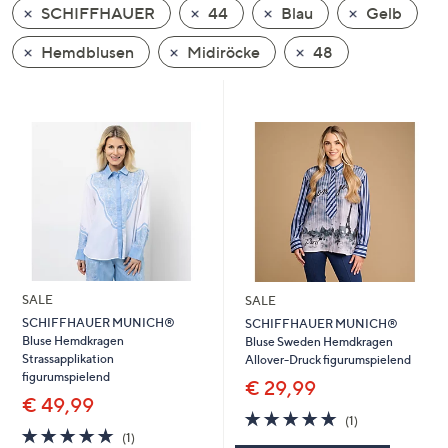
SCHIFFHAUER
44
Blau
Gelb
oder
wischen
Hemdblusen
Midiröcke
48
Sie
auf
Touch-
Geräten
nach
links
bzw.
rechts,
um
diese
SALE
SALE
anzuzeigen.
SCHIFFHAUER MUNICH®
SCHIFFHAUER MUNICH®
Bluse Hemdkragen
Bluse Sweden Hemdkragen
Strassapplikation
Allover-Druck figurumspielend
figurumspielend
€ 29,99
€ 49,99
5.0
1
(1)
5.0
1
von
Bewertungen
(1)