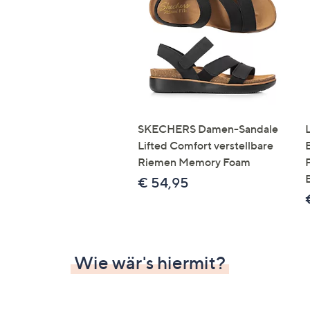
Si
au
T
G
n
li
b
re
SKECHERS Damen-Sandale
u
Lifted Comfort verstellbare
di
Riemen Memory Foam
an
€ 54,95
Wie wär's hiermit?