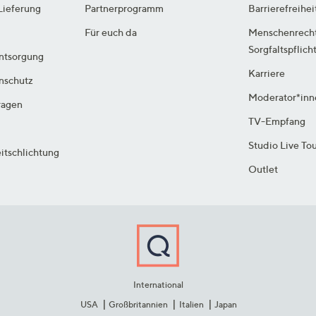
Lieferung
Partnerprogramm
Barrierefreihei
Für euch da
Menschenrech
Sorgfaltspflich
ntsorgung
Karriere
enschutz
Moderator*inn
ragen
TV-Empfang
Studio Live To
itschlichtung
Outlet
International
USA
Großbritannien
Italien
Japan