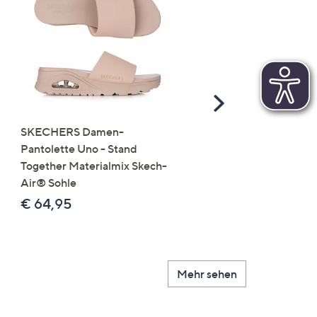
Scroll
Right
SKECHERS Damen-
JERYMOOD HOMEWEA
Pantolette Uno - Stand
Tops Mikrofaser Seitensc
Together Materialmix Skech-
leger weit
Air® Sohle
€ 24,99
€ 64,95
Mehr sehen