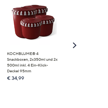
Scroll
Right
KOCHBLUME® 4
you:ly Pure Protein Limo
Snackboxen, 2x350ml und 2x
Lysin 575g für 25 Portio
500ml inkl. 4 Ein-Klick-
€ 49,99
Deckel 95mm
€ 86,94 /1 kg
€ 34,99