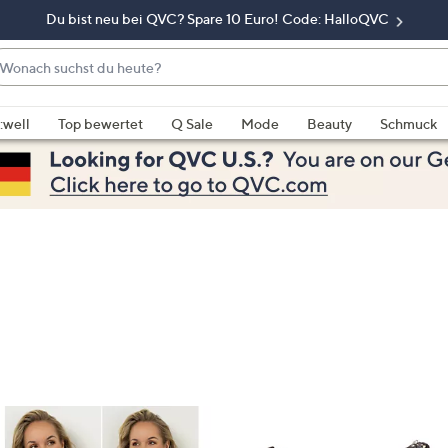
Du bist neu bei QVC? Spare 10 Euro! Code: HalloQVC
onach
chst
enn
u
rschläge
:well
Top bewertet
Q Sale
Mode
Beauty
Schmuck
eute?
rfügbar
nd,
erwenden
e
e
eiltasten
ach
ben
nd
ach
nten
der
ischen