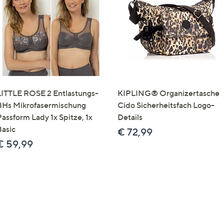
e
f
ouch-
eräten
ach
nks
zw.
chts,
LITTLE ROSE 2 Entlastungs-
KIPLING® Organizertasche
m
BHs Mikrofasermischung
Cido Sicherheitsfach Logo-
ese
Passform Lady 1x Spitze, 1x
Details
zuzeigen.
Basic
€ 72,99
€ 59,99