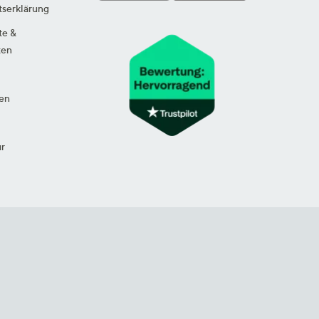
tserklärung
te &
ten
en
ur