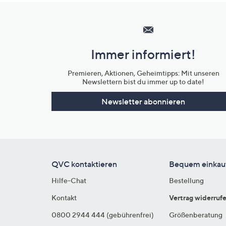
Hilfeseiten,
Service
und
Immer informiert!
Unternehmensinformationen
Premieren, Aktionen, Geheimtipps: Mit unseren
Newslettern bist du immer up to date!
Newsletter abonnieren
QVC kontaktieren
Bequem einkau
Hilfe-Chat
Bestellung
Kontakt
Vertrag widerruf
0800 2944 444 (gebührenfrei)
Größenberatung